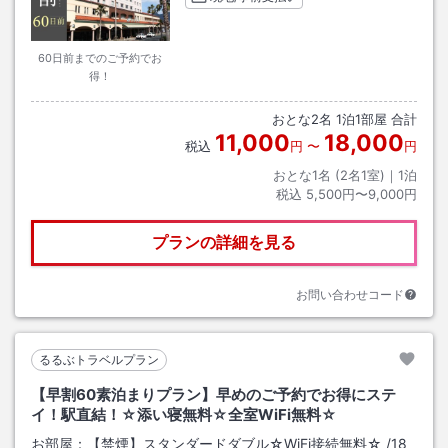
60日前までのご予約でお
得！
おとな
2
名
1
泊
1
部屋 合計
11,000
18,000
税込
円
〜
円
おとな1名 (
2
名1室)｜
1
泊
税込
5,500円〜9,000円
プランの詳細を見る
お問い合わせコード
るるぶトラベルプラン
【早割60素泊まりプラン】早めのご予約でお得にステ
イ！駅直結！☆添い寝無料☆全室WiFi無料☆
お部屋：
【禁煙】スタンダードダブル☆WiFi接続無料☆
/
18