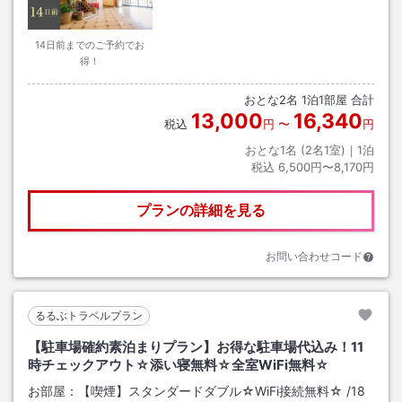
14日前までのご予約でお
得！
おとな
2
名
1
泊
1
部屋 合計
13,000
16,340
税込
円
〜
円
おとな1名 (
2
名1室)｜
1
泊
税込
6,500円〜8,170円
プランの詳細を見る
お問い合わせコード
るるぶトラベルプラン
【駐車場確約素泊まりプラン】お得な駐車場代込み！11
時チェックアウト☆添い寝無料☆全室WiFi無料☆
お部屋：
【喫煙】スタンダードダブル☆WiFi接続無料☆
/
18