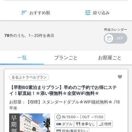
おすすめ順
絞り込み
料金カレンダー
78
件のうち、
1～20
件を表示
一覧
プランごと
お部屋ごと
るるぶトラベルプラン
【早割60素泊まりプラン】早めのご予約でお得にステ
イ！駅直結！☆添い寝無料☆全室WiFi無料☆
お部屋：
【喫煙】スタンダードダブル☆WiFi接続無料☆
/
18
平米
IN
チェックイン
15:00
～ | OUT
チェックアウト
～
11:00
ダブル
食事なし
喫煙
現地/事前支払い