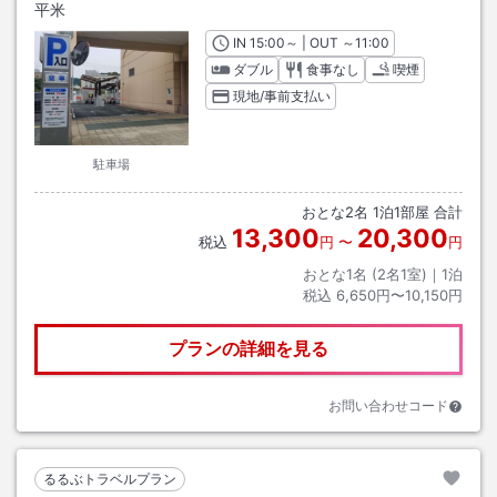
平米
IN
チェックイン
15:00
～ | OUT
チェックアウト
～
11:00
ダブル
食事なし
喫煙
現地/事前支払い
駐車場
おとな
2
名
1
泊
1
部屋 合計
13,300
20,300
税込
円
〜
円
おとな1名 (
2
名1室)｜
1
泊
税込
6,650円〜10,150円
プランの詳細を見る
お問い合わせコード
るるぶトラベルプラン