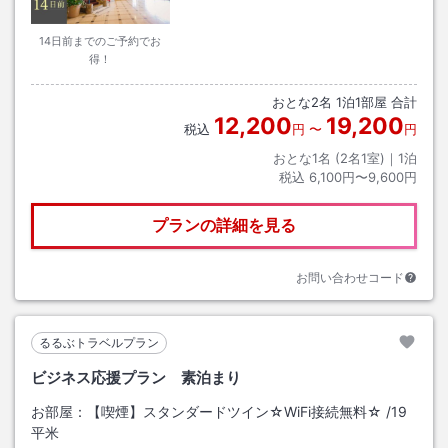
14日前までのご予約でお
得！
おとな
2
名
1
泊
1
部屋 合計
12,200
19,200
税込
円
〜
円
おとな1名 (
2
名1室)｜
1
泊
税込
6,100円〜9,600円
プランの詳細を見る
お問い合わせコード
るるぶトラベルプラン
ビジネス応援プラン 素泊まり
お部屋：
【喫煙】スタンダードツイン☆WiFi接続無料☆
/
19
平米