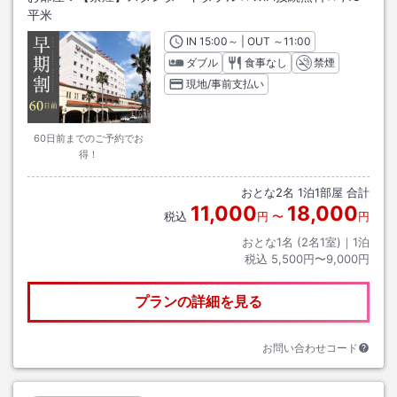
平米
IN
チェックイン
15:00
～ | OUT
チェックアウト
～
11:00
ダブル
食事なし
禁煙
現地/事前支払い
60日前までのご予約でお
得！
おとな
2
名
1
泊
1
部屋 合計
11,000
18,000
税込
円
〜
円
おとな1名 (
2
名1室)｜
1
泊
税込
5,500円〜9,000円
プランの詳細を見る
お問い合わせコード