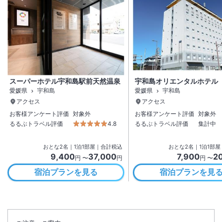
スーパーホテル宇和島駅前天然温泉
宇和島オリエンタルホテル
愛媛県
宇和島
愛媛県
宇和島
アクセス
アクセス
お客様アンケート評価
対象外
お客様アンケート評価
対象外
るるぶトラベル評価
4.8
るるぶトラベル評価
集計中
おとな
2
名
｜
1
泊
1
部屋｜合計税込
おとな
2
名
｜
1
泊
1
部屋
9,400
37,000
7,900
2
円 〜
円
円 〜
宿泊プランを見る
宿泊プランを見