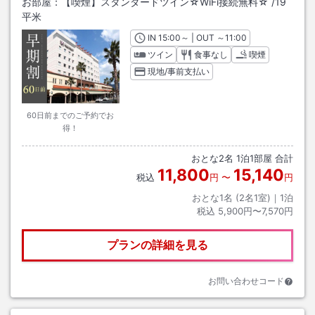
お部屋：
【喫煙】スタンダードツイン☆WiFi接続無料☆
/
19
平米
IN
チェックイン
15:00
～ | OUT
チェックアウト
～
11:00
ツイン
食事なし
喫煙
現地/事前支払い
60日前までのご予約でお
得！
おとな
2
名
1
泊
1
部屋 合計
11,800
15,140
税込
円
〜
円
おとな1名 (
2
名1室)｜
1
泊
税込
5,900円〜7,570円
プランの詳細を見る
お問い合わせコード