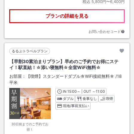
税込
5,800円〜6,400円
プランの詳細を見る
お問い合わせコード
るるぶトラベルプラン
【早割30素泊まりプラン】早めのご予約でお得にステ
イ！駅直結！☆添い寝無料☆全室WiFi無料☆
お部屋：
【喫煙】スタンダードダブル☆WiFi接続無料☆
/
18
平米
IN
チェックイン
15:00
～ | OUT
チェックアウト
～
11:00
ダブル
食事なし
喫煙
現地/事前支払い
30日前までのご予約でお
得！