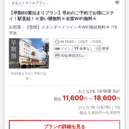
るるぶトラベルプラン
【早割60素泊まりプラン】早めのご予約でお得にステ
イ！駅直結！☆添い寝無料☆全室WiFi無料☆
お部屋：
【禁煙】スタンダードツイン☆WiFi接続無料☆
/
19
平米
IN
チェックイン
15:00
～ | OUT
チェックアウト
～
11:00
ツイン
食事なし
禁煙
現地/事前支払い
60日前までのご予約でお
得！
おとな
2
名
1
泊
1
部屋 合計
11,600
18,600
税込
円
〜
円
おとな1名 (
2
名1室)｜
1
泊
税込
5,800円〜9,300円
プランの詳細を見る