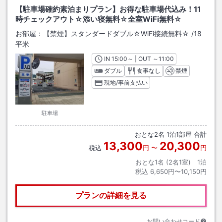
【駐車場確約素泊まりプラン】お得な駐車場代込み！11
時チェックアウト☆添い寝無料☆全室WiFi無料☆
お部屋：
【禁煙】スタンダードダブル☆WiFi接続無料☆
/
18
平米
IN
チェックイン
15:00
～ | OUT
チェックアウト
～
11:00
ダブル
食事なし
禁煙
現地/事前支払い
駐車場
おとな
2
名
1
泊
1
部屋 合計
13,300
20,300
税込
円
〜
円
おとな1名 (
2
名1室)｜
1
泊
税込
6,650円〜10,150円
プランの詳細を見る
お問い合わせコード