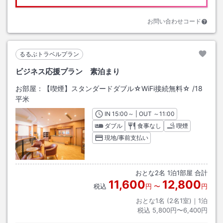
お問い合わせコード
るるぶトラベルプラン
ビジネス応援プラン 素泊まり
お部屋：
【喫煙】スタンダードダブル☆WiFi接続無料☆
/
18
平米
IN
チェックイン
15:00
～ | OUT
チェックアウト
～
11:00
ダブル
食事なし
喫煙
現地/事前支払い
おとな
2
名
1
泊
1
部屋 合計
11,600
12,800
税込
円
〜
円
おとな1名 (
2
名1室)｜
1
泊
税込
5,800円〜6,400円