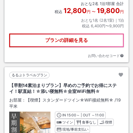
おとな
2
名
1
泊
1
部屋 合計
12,800
19,800
税込
円
〜
円
おとな1名 (
2
名1室)｜
1
泊
税込
6,400円〜9,900円
プランの詳細を見る
お問い合わせコード
るるぶトラベルプラン
【早割14素泊まりプラン】早めのご予約でお得にステ
イ！駅直結！☆添い寝無料☆全室WiFi無料☆
お部屋：
【喫煙】スタンダードツイン☆WiFi接続無料☆
/
19
平米
IN
チェックイン
15:00
～ | OUT
チェックアウト
～
11:00
ツイン
食事なし
喫煙
現地/事前支払い