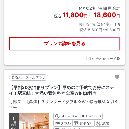
おとな
2
名
1
泊
1
部屋 合計
11,600
18,600
税込
円
〜
円
おとな1名 (
2
名1室)｜
1
泊
税込
5,800円〜9,300円
プランの詳細を見る
お問い合わせコード
るるぶトラベルプラン
【早割30素泊まりプラン】早めのご予約でお得にステ
イ！駅直結！☆添い寝無料☆全室WiFi無料☆
お部屋：
【禁煙】スタンダードダブル☆WiFi接続無料☆
/
18
平米
IN
チェックイン
15:00
～ | OUT
チェックアウト
～
11:00
ダブル
食事なし
禁煙