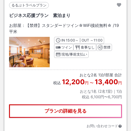
るるぶトラベルプラン
ビジネス応援プラン 素泊まり
お部屋：
【禁煙】スタンダードツイン☆WiFi接続無料☆
/
19
平米
IN
チェックイン
15:00
～ | OUT
チェックアウト
～
11:00
ツイン
食事なし
禁煙
現地/事前支払い
おとな
2
名
1
泊
1
部屋 合計
12,200
13,400
税込
円
〜
円
おとな1名 (
2
名1室)｜
1
泊
税込
6,100円〜6,700円
プランの詳細を見る
お問い合わせコード