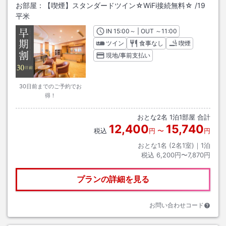
お部屋：
【喫煙】スタンダードツイン☆WiFi接続無料☆
/
19
平米
IN
チェックイン
15:00
～ | OUT
チェックアウト
～
11:00
ツイン
食事なし
喫煙
現地/事前支払い
30日前までのご予約でお
得！
おとな
2
名
1
泊
1
部屋 合計
12,400
15,740
税込
円
〜
円
おとな1名 (
2
名1室)｜
1
泊
税込
6,200円〜7,870円
プランの詳細を見る
お問い合わせコード