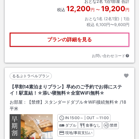
おとな
2
名
1
泊
1
部屋 合計
12,200
19,200
税込
円
〜
円
おとな1名 (
2
名1室)｜
1
泊
税込
6,100円〜9,600円
プランの詳細を見る
お問い合わせコード
るるぶトラベルプラン
【早割14素泊まりプラン】早めのご予約でお得にステ
イ！駅直結！☆添い寝無料☆全室WiFi無料☆
お部屋：
【禁煙】スタンダードダブル☆WiFi接続無料☆
/
18
平米
IN
チェックイン
15:00
～ | OUT
チェックアウト
～
11:00
ダブル
食事なし
禁煙
現地/事前支払い