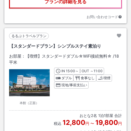
プランの詳細を見る
お問い合わせコード
るるぶトラベルプラン
【スタンダードプラン】シンプルステイ素泊り
お部屋：
【喫煙】スタンダードダブル☆WiFi接続無料☆
/
18
平米
IN
チェックイン
15:00
～ | OUT
チェックアウト
～
11:00
ダブル
食事なし
喫煙
現地/事前支払い
本館（正面）
おとな
2
名
1
泊
1
部屋 合計
12,800
19,800
税込
円
〜
円