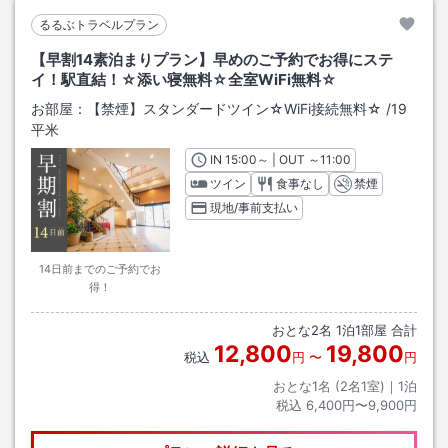
るるぶトラベルプラン
【早割14素泊まりプラン】早めのご予約でお得にステ
イ！駅直結！☆添い寝無料☆全室WiFi無料☆
お部屋：
【禁煙】スタンダードツイン☆WiFi接続無料☆
/
19
平米
IN
チェックイン
15:00
～ | OUT
チェックアウト
～
11:00
ツイン
食事なし
禁煙
現地/事前支払い
14日前までのご予約でお
得！
おとな
2
名
1
泊
1
部屋 合計
12,800
19,800
税込
円
〜
円
おとな1名 (
2
名1室)｜
1
泊
税込
6,400円〜9,900円