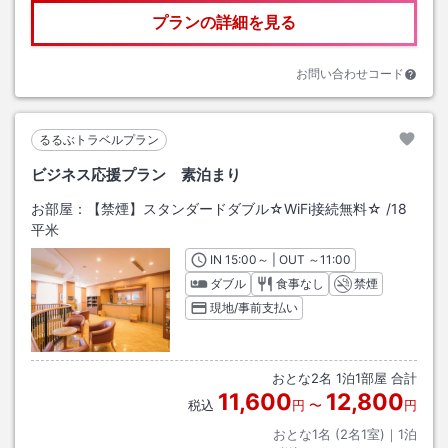
プランの詳細を見る
お問い合わせコード
るるぶトラベルプラン
ビジネス応援プラン 素泊まり
お部屋：
【禁煙】スタンダードダブル☆WiFi接続無料☆
/
18
平米
IN
チェックイン
15:00
～ | OUT
チェックアウト
～
11:00
ダブル
食事なし
禁煙
現地/事前支払い
おとな
2
名
1
泊
1
部屋 合計
11,600
12,800
税込
円
〜
円
おとな1名 (
2
名1室)｜
1
泊