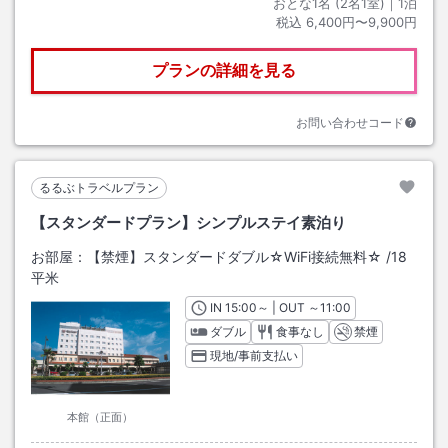
おとな1名 (
2
名1室)｜
1
泊
税込
6,400円〜9,900円
プランの詳細を見る
お問い合わせコード
るるぶトラベルプラン
【スタンダードプラン】シンプルステイ素泊り
お部屋：
【禁煙】スタンダードダブル☆WiFi接続無料☆
/
18
平米
IN
チェックイン
15:00
～ | OUT
チェックアウト
～
11:00
ダブル
食事なし
禁煙
現地/事前支払い
本館（正面）