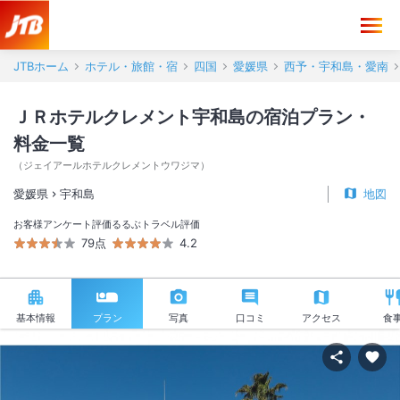
JTBホーム
ホテル・旅館・宿
四国
愛媛県
西予・宇和島・愛南
ＪＲホテルクレメント宇和島の宿泊プラン・
料金一覧
（
ジェイアールホテルクレメントウワジマ
）
愛媛県
宇和島
地図
お客様アンケート評価
るるぶトラベル評価
79点
4.2
基本情報
プラン
写真
口コミ
アクセス
食