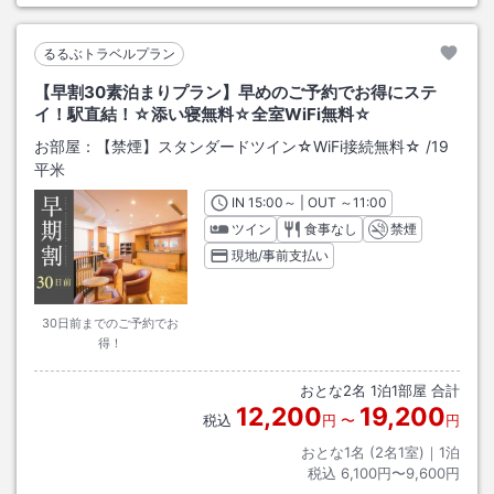
るるぶトラベルプラン
【早割30素泊まりプラン】早めのご予約でお得にステ
イ！駅直結！☆添い寝無料☆全室WiFi無料☆
お部屋：
【禁煙】スタンダードツイン☆WiFi接続無料☆
/
19
平米
IN
チェックイン
15:00
～ | OUT
チェックアウト
～
11:00
ツイン
食事なし
禁煙
現地/事前支払い
30日前までのご予約でお
得！
おとな
2
名
1
泊
1
部屋 合計
12,200
19,200
税込
円
〜
円
おとな1名 (
2
名1室)｜
1
泊
税込
6,100円〜9,600円