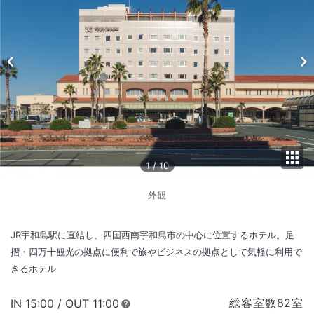
1
/
10
外観
JR宇和島駅に直結し、四国西南宇和島市の中心に位置するホテル。足
摺・四万十観光の拠点に便利で旅やビジネスの拠点として気軽に利用で
きるホテル
総客室数
82
室
IN
チェックイン
15:00
/ OUT
チェックアウト
11:00