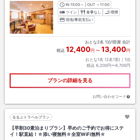
IN
チェックイン
15:00
～ | OUT
チェックアウト
～
11:00
ツイン
食事なし
喫煙
現地/事前支払い
おとな
2
名
1
泊
1
部屋 合計
12,400
13,400
税込
円
〜
円
おとな1名 (
2
名1室)｜
1
泊
税込
6,200円〜6,700円
プランの詳細を見る
お問い合わせコード
るるぶトラベルプラン
【早割30素泊まりプラン】早めのご予約でお得にステ
イ！駅直結！☆添い寝無料☆全室WiFi無料☆