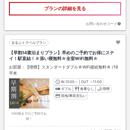
プランの詳細を見る
お問い合わせコード
るるぶトラベルプラン
【早割14素泊まりプラン】早めのご予約でお得にステ
イ！駅直結！☆添い寝無料☆全室WiFi無料☆
お部屋：
【喫煙】スタンダードダブル☆WiFi接続無料☆
/
18
平米
IN
チェックイン
15:00
～ | OUT
チェックアウト
～
11:00
ダブル
食事なし
喫煙
現地/事前支払い
14日前までのご予約でお
得！