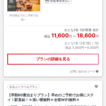
現地/事前支払い
30日前までのご予約でお
得！
おとな
2
名
1
泊
1
部屋 合計
11,600
18,600
税込
円
〜
円
おとな1名 (
2
名1室)｜
1
泊
税込
5,800円〜9,300円
プランの詳細を見る
お問い合わせコード
るるぶトラベルプラン
【早割60素泊まりプラン】早めのご予約でお得にステ
イ！駅直結！☆添い寝無料☆全室WiFi無料☆