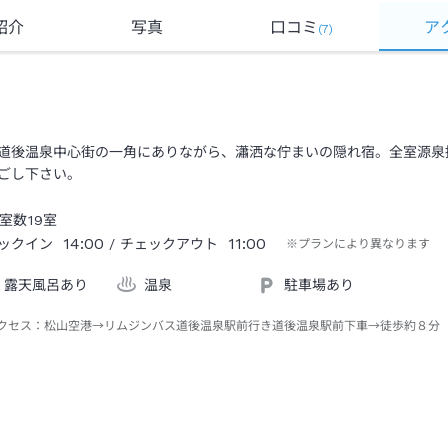
紹介
写真
口コミ
ア
(
7
)
道後温泉中心街の一角にありながら、瀟洒な佇まいの隠れ宿。全室源泉
ごし下さい。
室数
19
室
14:00
11:00
ックイン
/ チェックアウト
※プランにより異なります
露天風呂あり
温泉
駐車場あり
クセス：
松山空港→リムジンバス道後温泉駅前行き道後温泉駅前下車→徒歩約８分