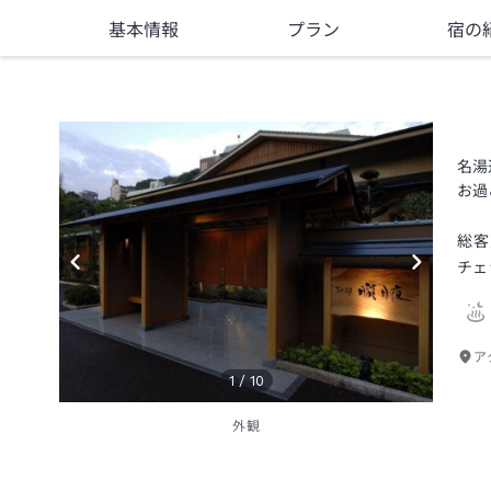
基本情報
プラン
宿の
名湯
お過
総客
チェ
ア
1
/
10
外観