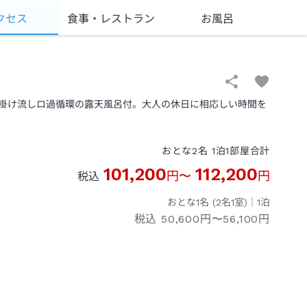
クセス
食事
・レストラン
お風呂
掛け流しロ過循環の露天風呂付。大人の休日に相応しい時間を
おとな
2
名
1
泊
1
部屋
合計
101,200
112,200
円
〜
円
税込
おとな1名 (
2
名1室)｜
1
泊
税込
50,600円〜56,100円