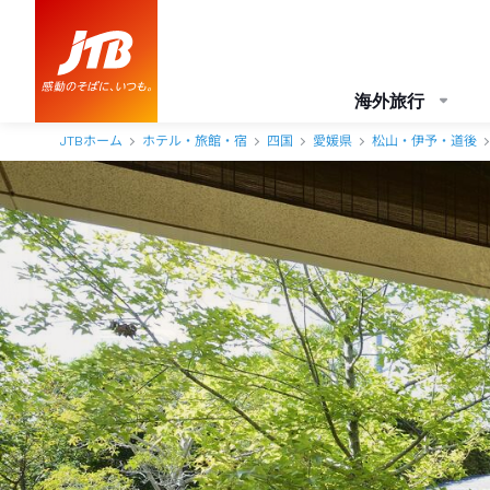
別邸朧月夜 アクセス・地図・送迎情報【JTB】＜松山市街・道後温泉
海外旅行
JTBホーム
ホテル・旅館・宿
四国
愛媛県
松山・伊予・道後