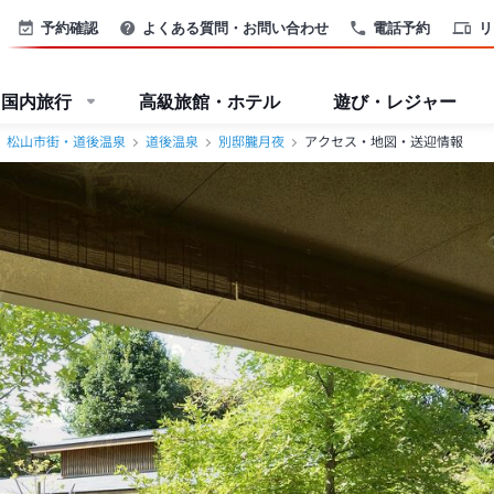
＞
予約確認
よくある質問・お問い合わせ
電話予約
リ
国内旅行
高級旅館・ホテル
遊び・レジャー
松山市街・道後温泉
道後温泉
別邸朧月夜
アクセス・地図・送迎情報