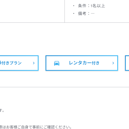
条件：1名以上
備考：―
券
レンタカー
付きプラン
付き
す。
際はお客様ご自身で事前にご確認ください。