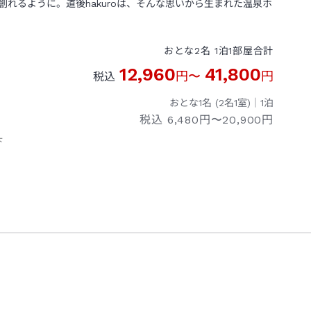
れるように。道後hakuroは、そんな思いから生まれた温泉ホ
おとな
2
名
1
泊
1
部屋
合計
12,960
41,800
円
〜
円
税込
おとな1名 (
2
名1室)｜
1
泊
税込
6,480円〜20,900円
下