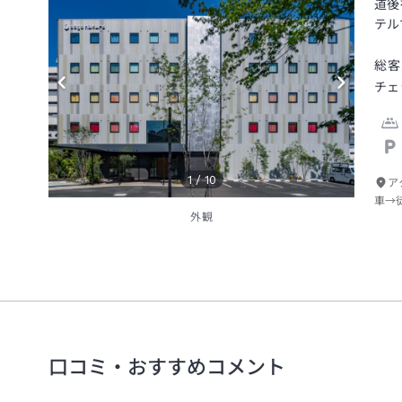
道後
テル
総客
チェ
1
/
10
ア
車→
外観
口コミ・おすすめコメント