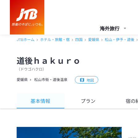
海外旅行
JTBホーム
ホテル・旅館・宿
四国
愛媛県
松山・伊予・道後
道後ｈａｋｕｒｏ
（
ドウゴハクロ
）
愛媛県
松山市街・道後温泉
地図
基本情報
プラン
宿の