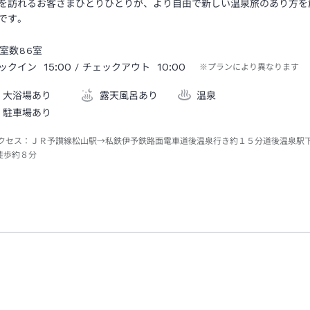
を訪れるお客さまひとりひとりが、より自由で新しい温泉旅のあり方を創
です。
室数
86
室
15:00
10:00
ックイン
/ チェックアウト
※プランにより異なります
大浴場あり
露天風呂あり
温泉
駐車場あり
クセス：
ＪＲ予讃線松山駅→私鉄伊予鉄路面電車道後温泉行き約１５分道後温泉駅
徒歩約８分