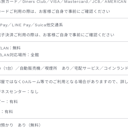
B旅カード／Diners Club／VISA／Mastercard／JCB／AMERICAN 
カードご利用の際は、お客様ご自身で事前にご確認ください
yPay／LINE Pay／Suica他交通系
電子決済ご利用の際は、お客様ご自身で事前にご確認ください
LAN：無料
線LAN対応場所：全館
ED（1台）／自動販売機／喫煙所 あり／宅配サービス／コインラン
部屋ではなくOAルーム等でのご利用となる場合がありますので、詳
ジネスセンター：なし
ピー：有料
X：有料
物預かり あり（無料）