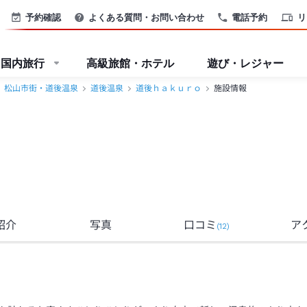
予約確認
よくある質問・お問い合わせ
電話予約
リ
国内旅行
高級旅館・ホテル
遊び・レジャー
松山市街・道後温泉
道後温泉
道後ｈａｋｕｒｏ
施設情報
紹介
写真
口コミ
ア
(
12
)