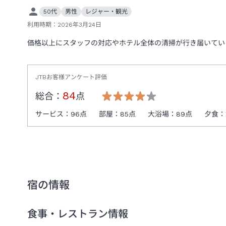
50代
男性
レジャー・観光
利用時期：
2026年3月24日
価格以上にスタッフの対応やホテル全体の清掃が行き届いてい
JTBお客様アンケート評価
84
総合：
点
サービス：
96
点
部屋：
85
点
大浴場：
89
点
夕食：
宿の情報
食事・レストラン情報