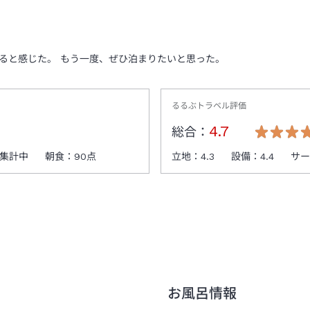
ると感じた。 もう一度、ぜひ泊まりたいと思った。
るるぶトラベル評価
4.7
総合：
集計中
朝食：
90
点
立地：
4.3
設備：
4.4
サ
お風呂情報