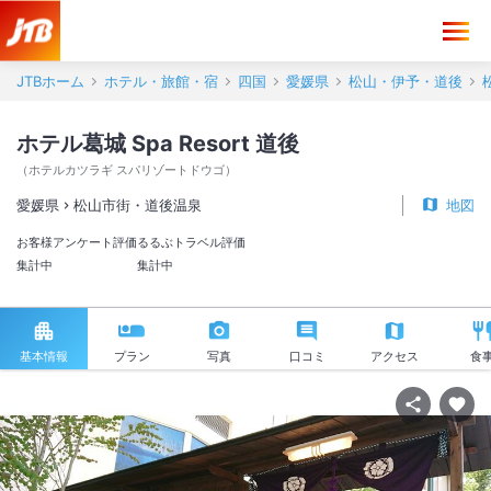
JTBホーム
ホテル・旅館・宿
四国
愛媛県
松山・伊予・道後
ホテル葛城 Spa Resort 道後
（
ホテルカツラギ スパリゾートドウゴ
）
愛媛県
松山市街・道後温泉
地図
お客様アンケート評価
るるぶトラベル評価
集計中
集計中
基本情報
プラン
写真
口コミ
アクセス
食