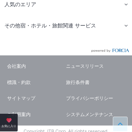
人気のエリア
札幌 ホテル
その他宿・ホテル・旅館関連 サービス
仙台 ホテル
国内旅行・国内ツアー
東京ディズニーリゾート(R)周辺 ホテル
JR・新幹線付きツアー
東京 ホテル
航空券付きツアー
東京ドーム ホテル
会社案内
ニュースリリース
現地観光・レジャーチケット
新宿 ホテル
標識・約款
旅行条件書
国内観光ガイド
横浜 ホテル
旅行・観光情報
熱海 ホテル
サイトマップ
プライバシーポリシー
名古屋 ホテル
ご利用案内
システムメンテナンス
京都 ホテル
ペー
お気に入り
大阪 ホテル
Copyright JTB Corp. All rights reserved.