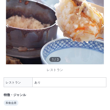
1
/
3
レストラン
レストラン
あり
特徴・ジャンル
和食会席