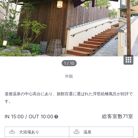
1
/
10
外観
道後温泉の中心高台にあり、旅館百選に選ばれた浮世絵檜風呂が好評で
す。
総客室数
71
室
IN
チェックイン
15:00
/ OUT
チェックアウト
10:00
大浴場あり
温泉