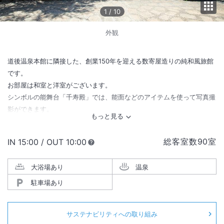
1
/
10
外観
道後温泉本館に隣接した、創業150年を迎える数寄屋造りの純和風旅館
です。
お部屋は和室と洋室がございます。
シンボルの能舞台「千寿殿」では、能面などのアイテムを使って写真撮
影ができます。
総客室数
90
室
IN
チェックイン
15:00
/ OUT
チェックアウト
10:00
大浴場あり
温泉
駐車場あり
サステナビリティへの取り組み