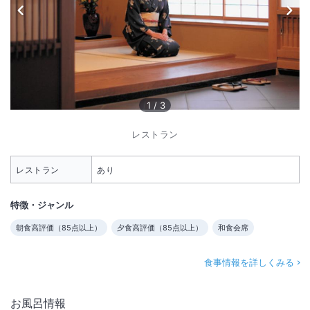
1
/
3
レストラン
レストラン
あり
特徴・ジャンル
朝食高評価（
85
点以上）
夕食高評価（
85
点以上）
和食会席
食事情報を詳しくみる
お風呂情報