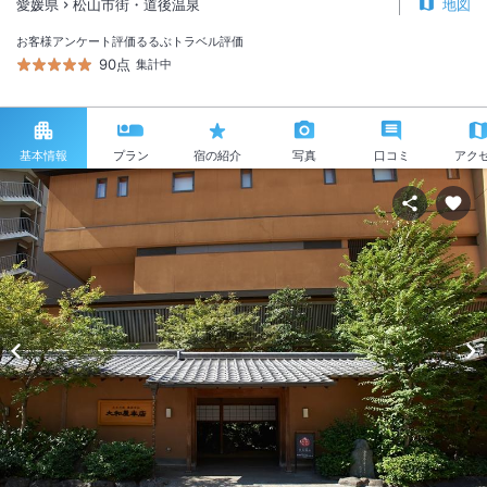
愛媛県
松山市街・道後温泉
地図
お客様アンケート評価
るるぶトラベル評価
90点
集計中
基本情報
プラン
宿の紹介
写真
口コミ
アク