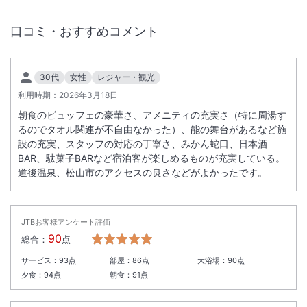
小人＠1,650円（税込）
⇩
口コミ・おすすめコメント
【変更後（2025/11/1～）】
大人＠3,850円（税込）
小人＠1,925円（税込）
30代
女性
レジャー・観光
利用時期：
2026年3月18日
朝食のビュッフェの豪華さ、アメニティの充実さ（特に周湯す
るのでタオル関連が不自由なかった）、能の舞台があるなど施
設の充実、スタッフの対応の丁寧さ、みかん蛇口、日本酒
BAR、駄菓子BARなど宿泊客が楽しめるものが充実している。
道後温泉、松山市のアクセスの良さなどがよかったです。
JTBお客様アンケート評価
90
総合：
点
サービス：
93
点
部屋：
86
点
大浴場：
90
点
夕食：
94
点
朝食：
91
点