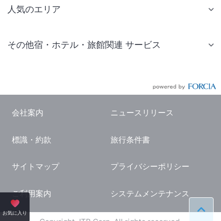
人気のエリア
札幌 ホテル
その他宿・ホテル・旅館関連 サービス
仙台 ホテル
国内旅行・国内ツアー
東京ディズニーリゾート(R)周辺 ホテル
JR・新幹線付きツアー
東京 ホテル
航空券付きツアー
東京ドーム ホテル
会社案内
ニュースリリース
現地観光・レジャーチケット
新宿 ホテル
標識・約款
旅行条件書
国内観光ガイド
横浜 ホテル
旅行・観光情報
熱海 ホテル
サイトマップ
プライバシーポリシー
名古屋 ホテル
ご利用案内
システムメンテナンス
京都 ホテル
ペー
お気に入り
大阪 ホテル