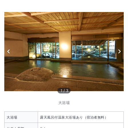
1
/
3
大浴場
大浴場
露天風呂付温泉大浴場あり（宿泊者無料）