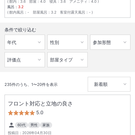
館内
：
3.6
部屋
：
4.0
寝具
：
3.6
アメニティ
：
4.0
風呂：
3.2
館内風呂
：
-
部屋風呂
：
3.2
客室付露天風呂
：
-
条件で絞り込む
235
件のうち、
1
〜
20
件を表示
フロント対応と立地の良さ
5.0
60代
男性
家族
投稿日：
2026年04月30日