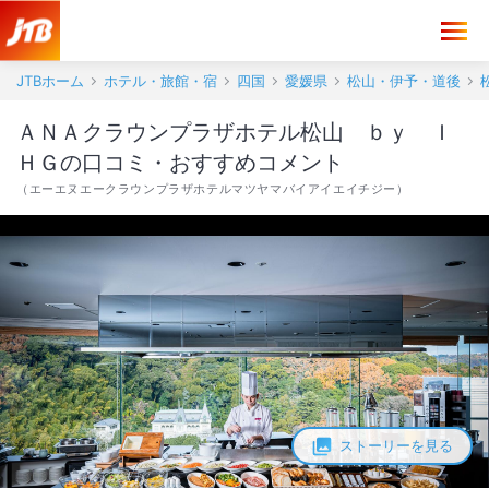
ＡＮＡクラウンプラザホテル松山 ｂｙ ＩＨＧ 口コミ・おすすめコ
JTBホーム
ホテル・旅館・宿
四国
愛媛県
松山・伊予・道後
ＡＮＡクラウンプラザホテル松山 ｂｙ Ｉ
ＨＧの口コミ・おすすめコメント
（
エーエヌエークラウンプラザホテルマツヤマバイアイエイチジー
）
ストーリーを見る