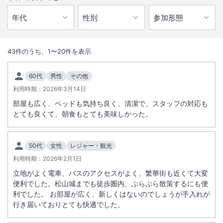
1
/
10
外観
43
件のうち、
1
〜
20
件を表示
官公庁が近く、目前に松山城を臨む恵まれた地にあります。道後温泉へ
60代
男性
その他
も路面電車に揺られて約１０分。ビジネス、観光の拠点に最適です。
利用時期：
2026年3月14日
部屋も広く、ベッドも気持ち良く、清潔で、スタッフの対応も
総客室数
330
室
IN
チェックイン
15:00
/ OUT
チェックアウト
11:00
とても良くて、朝食もとても美味しかった。
駅徒歩5分
駐車場あり
50代
女性
レジャー・観光
利用時期：
2026年2月1日
サステナビリティへの取り組み
立地がよく電車、バスのアクセスがよく、繁華街も近くて大変
便利でした。松山城までも徒歩圏内、ぶらぶら散策するにも便
利でした。 お部屋が広く、新しくはないのでしょうが手入れが
行き届いておりとても快適でした。
施設からのお知らせ
【重要】本館客室全室禁煙化のお知らせ