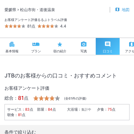
愛媛県
松山市街・道後温泉
地図
お客様アンケート評価
るるぶトラベル評価
81点
4.4
基本情報
プラン
宿の紹介
写真
口コミ
アク
JTBのお客様からの口コミ・おすすめコメント
お客様アンケート評価
81
総合：
点
(全
61
件の評価)
サービス
：
83
点
部屋
：
84
点
大浴場
：
夕食
：
75
点
集計中
朝食
：
81
点
条件で絞り込む