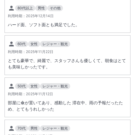
平素よりANAクラウンプラザホテル松山をご利用いただき、誠にありが
80代以上
男性
その他
とうございます。
利用時期：
2025年12月14日
この度当ホテルではご滞在のお客様により快適で安心な環境をご提供す
ハード面、ソフト面とも満足でした。
るため、本館の全ての客室を【禁煙】とさせていただくこととなりまし
た。
つきましては本館の喫煙室のご提供は【2025年12月14日チェックアウ
60代
女性
レジャー・観光
ト】をもちまして終了いたします。
利用時期：
2025年11月22日
なお、館内には24時間ご利用いただける「喫煙スペース」をご用意し
ております。
とても豪華で、綺麗で、スタッフさんも優しくて、朝食はとて
紙巻きたばこ・電子たばこを含め、喫煙の際はそちらをご利用ください
も美味しかったです。
ますようお願いいたします。
皆さまのご理解とご協力を賜りますよう、心よりお願い申し上げます。
50代
女性
レジャー・観光
※重要なお知らせです。必ず続きをご確認ください。
利用時期：
2025年11月12日
部屋に傘が置いてあり、感動した 滞在中、雨の予報だったた
め、とてもうれしかった
70代
男性
レジャー・観光