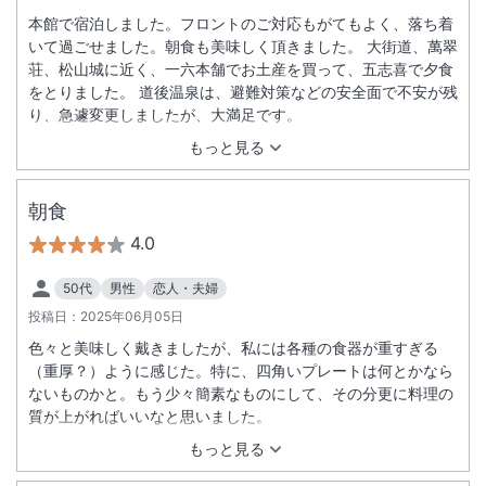
本館で宿泊しました。フロントのご対応もがてもよく、落ち着
いて過ごせました。朝食も美味しく頂きました。 大街道、萬翠
荘、松山城に近く、一六本舗でお土産を買って、五志喜で夕食
をとりました。 道後温泉は、避難対策などの安全面で不安が残
り、急遽変更しましたが、大満足です。
もっと見る
朝食
4.0
50代
男性
恋人・夫婦
投稿日：
2025年06月05日
色々と美味しく戴きましたが、私には各種の食器が重すぎる
（重厚？）ように感じた。特に、四角いプレートは何とかなら
ないものかと。もう少々簡素なものにして、その分更に料理の
質が上がればいいなと思いました。
もっと見る