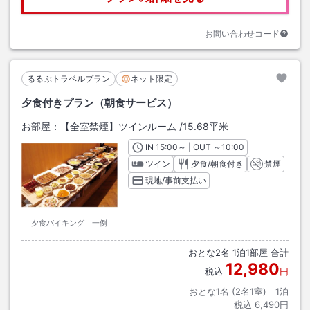
お問い合わせコード
るるぶトラベルプラン
ネット限定
夕食付きプラン（朝食サービス）
お部屋：
【全室禁煙】ツインルーム
/
15.68平米
IN
チェックイン
15:00
～ | OUT
チェックアウト
～
10:00
ツイン
夕食/朝食付き
禁煙
現地/事前支払い
夕食バイキング 一例
おとな
2
名
1
泊
1
部屋 合計
12,980
税込
円
おとな1名 (
2
名1室)｜
1
泊
税込
6,490円