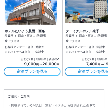
ホテルたいよう農園 西条
ターミナルホテル東予
愛媛県
西条・石鎚山(愛媛県)
愛媛県
西条・石鎚山(愛媛県)
アクセス
アクセス
お客様アンケート評価
対象外
お客様アンケート評価
集計中
るるぶトラベル評価
集計中
るるぶトラベル評価
集計中
おとな
2
名
｜
1
泊
1
部屋｜合計税込
おとな
2
名
｜
1
泊
1
部屋
9,000
20,000
7,400
1
円 〜
円
円 〜
宿泊プランを見る
宿泊プランを見
ご注意・ご案内
掲載されている写真は、旅館・ホテルから提供された画像で