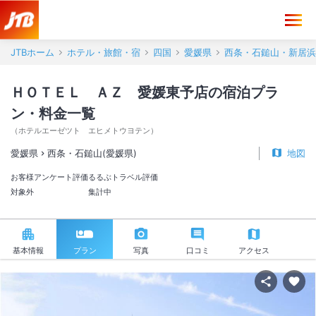
JTBホーム
ホテル・旅館・宿
四国
愛媛県
西条・石鎚山・新居浜
ＨＯＴＥＬ ＡＺ 愛媛東予店の宿泊プラ
ン・料金一覧
（
ホテルエーゼツト エヒメトウヨテン
）
愛媛県
西条・石鎚山(愛媛県)
地図
お客様アンケート評価
るるぶトラベル評価
対象外
集計中
基本情報
プラン
写真
口コミ
アクセス