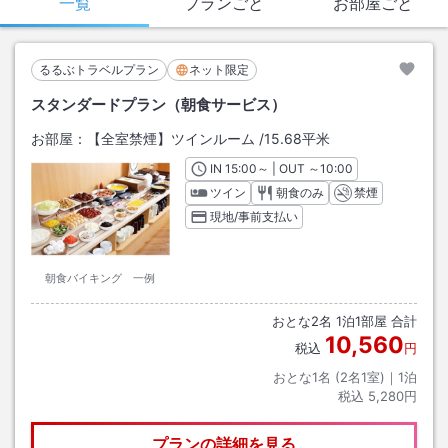
一覧
プランごと
お部屋ごと
るるぶトラベルプラン
ネット限定
スタンダードプラン（朝食サービス）
お部屋：
【全室禁煙】ツインルーム
/
15.68平米
IN
チェックイン
15:00
～ | OUT
チェックアウト
～
10:00
ツイン
朝食のみ
禁煙
現地/事前支払い
朝食バイキング 一例
おとな
2
名
1
泊
1
部屋 合計
10,560
税込
円
おとな1名 (
2
名1室)｜
1
泊
税込
5,280円
プランの詳細を見る