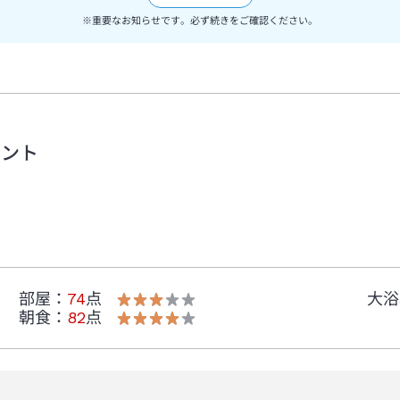
アウト分をもちまして終了いたします。
※重要なお知らせです。必ず続きをご確認ください。
ります。
利用くださいますようお願いいたします。
とご協力を賜りますようお願い申し上げます。
メント
部屋
：
74
点
大浴
朝食
：
82
点