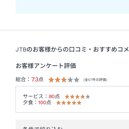
喫煙可能なお部屋のご提供は、2026年1月4日のチェック
館内には24時間ご利用いただける喫煙スペースを設けてお
紙巻きたばこ・電子たばこいずれも、喫煙の際はそちらをご
皆さまにはご不便をおかけする部分もございますが、ご理解
JTBのお客様からの口コミ・おすすめコ
お客様アンケート評価
73
総合：
点
(全
57
件の評価)
サービス
：
80
点
夕食
：
100
点