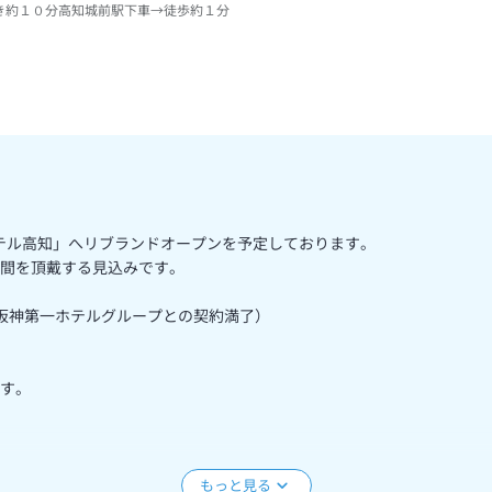
き約１０分高知城前駅下車→徒歩約１分
ホテル高知」へリブランドオープンを予定しております。
間を頂戴する見込みです。
急阪神第一ホテルグループとの契約満了）
す。
誠にありがとうございます。
のため、当ホテルでは全客室を禁煙とさせていただくこととなりました