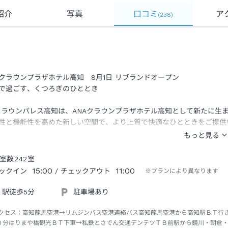
紹介
写真
口コミ
ア
(
238
)
Aクラウンプラザホテル高知 8月1日 リブランドオープン
で過ごす、くつろぎのひととき
クラウンパレス高知は、ANAクラウンプラザホテル高知として新たに生
性と機能性を高めた新しい空間で、より上質で快適なひとときをご提供
に誕生するランドマークで、新たな滞在体験をお楽しみください
室数
242
室
15:00
11:00
ックイン
/ チェックアウト
※プランにより異なります
駅徒歩5分
駐車場あり
クセス：
高知龍馬空港→リムジンバス空港連絡バス高知龍馬空港から高知駅ＢＴ行
０分はりまや橋観光ＢＴ下車→私鉄とさでん交通デンテツＴＢ前駅から鏡川・朝倉