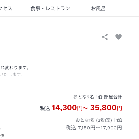
クセス
食事
・レストラン
お風呂
まれ変わります。
いたします。
おとな
2
名
1
泊
1
部屋
合計
14,300
35,800
円
〜
円
税込
おとな1名 (
2
名1室)｜
1
泊
税込
7,150円〜17,900円
き
・伊