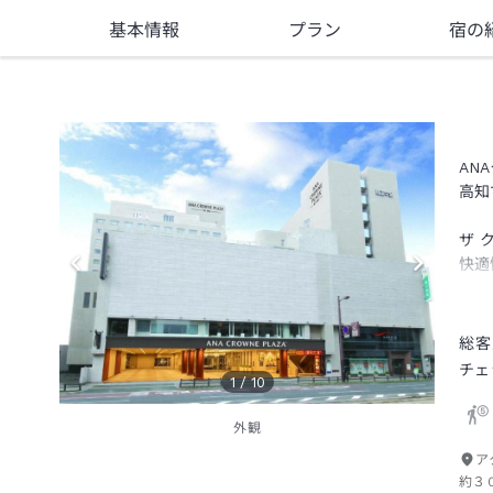
基本情報
プラン
宿の
AN
高知
ザ 
快適
高知
総客
チェ
1
/
10
外観
ア
約３