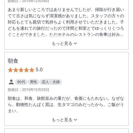
投稿日：
2015年12月06日
あまり新しいところではありませんでしたが、掃除が行き届い
てて古さは気にならず清潔感がありました。スタッフの方々の
対応もとても親切で気持ちよく利用させていただきました。子
どもを連れての旅行だったので洋間と和室とでゆっくりくつろ
ぐことができました。ただホテルのレストランの食事は好みの
問題でしょうが、イマイチだったかな。朝食もあれなら無しで
もっと見る
よかったかも（＾＾；）食事以外は大満足でした。あと、近く
にコンビニ等のお店が見当たらなかったので、飲み物や食べ物
を持ち込むならあらかじめ買っていったほうがいいです。
朝食
5.0
60代
男性
恋人・夫婦
投稿日：
2015年12月05日
朝食は、和食、旅館並みの量だが、食後にもたれない。なぜな
ら、動物性たんぱく質は、生タマゴのみだったから。ご飯がう
まい。
もっと見る