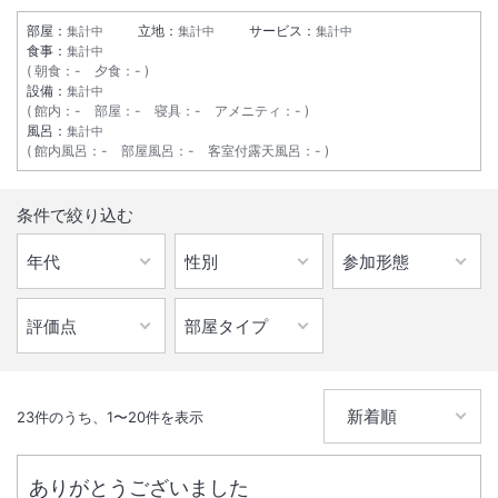
部屋：
立地：
サービス：
集計中
集計中
集計中
大浴場あり
駐車場あり
食事：
集計中
朝食
：
-
夕食
：
-
設備：
集計中
施設からのお知らせ
館内
：
-
部屋
：
-
寝具
：
-
アメニティ
：
-
風呂：
集計中
館内風呂
：
-
部屋風呂
：
-
客室付露天風呂
：
-
２０２３年４月１日より全室禁煙となります。
２０２３年４月１日より全室禁煙となります。
条件で絞り込む
23
件のうち、
1
〜
20
件を表示
ありがとうございました