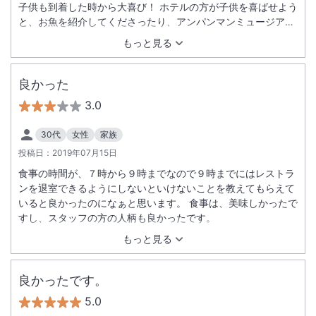
子供も到着した時から大喜び！ ホテルの方が子供を喜ばせよう
と、お魚を紹介してくださったり、アンパンマンミュージアム
のことを教えてくださったり、たくさんの優しさで迎えてくだ
もっと見る
さいました。 朝食時、子供が泣いてしまうというご迷惑をお掛
けしてしまった時も、優しく、大丈夫、大丈夫と、子供を一緒
にあやしてくださり、ホテルの方の優しいお心遣いに本当に感
良かった
謝しかありませんでした。 チェックアウト時も、最後姿が見え
3.0
なくなるまで見送っていただき、最後の最後まで温かい気持ち
で帰路につきました。 高知プリンスホテルさんに泊まらせてい
30代
女性
家族
ただいて、大変楽しい旅になりました！本当にありがとうござ
投稿日：
2019年07月15日
いました！！
食事の時間が、７時から９時までなので９時までにはレストラ
ンを退室できるようにしないといけないことを教えてもらえて
いると良かったのになぁと思います。 食事は、美味しかったで
すし、スタッフの方の人柄も良かったです。
もっと見る
良かったです。
5.0