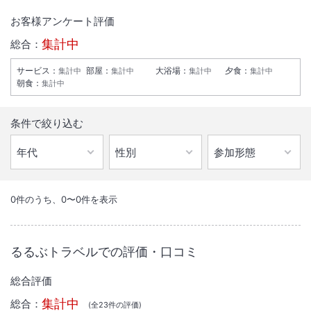
お客様アンケート評価
集計中
総合：
サービス
：
部屋
：
大浴場
：
夕食
：
集計中
集計中
集計中
集計中
朝食
：
集計中
条件で絞り込む
1
/
10
外観
0
件のうち、
0
〜
0
件を表示
東経１３３度３３分３３秒、北緯３３度３３分３３秒に位置する〔地球
３３番地の宿〕として３１番札所五台山を望む展望浴場と郷土料理でお
るるぶトラベルでの評価・口コミ
迎えします。
総合評価
総客室数
37
室
IN
チェックイン
15:00
/ OUT
チェックアウト
10:00
集計中
総合：
(全
23
件の評価)