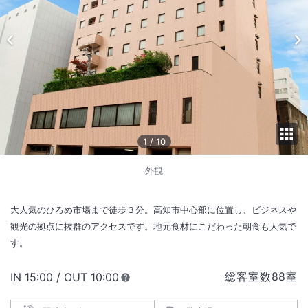
1
/
10
外観
大人気のひろめ市場まで徒歩３分。高知市中心部に位置し、ビジネスや
観光の拠点に抜群のアクセスです。地元食材にこだわった朝食も人気で
す。
総客室数
88
室
IN
チェックイン
15:00
/ OUT
チェックアウト
10:00