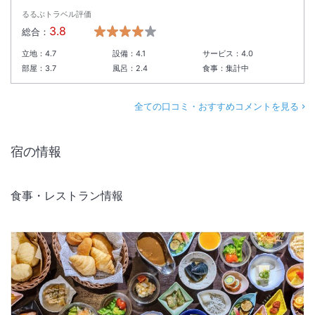
るるぶトラベル評価
3.8
総合：
立地：
4.7
設備：
4.1
サービス：
4.0
部屋：
3.7
風呂：
2.4
食事：
集計中
全ての口コミ・おすすめコメントを見る
宿の情報
食事・レストラン情報