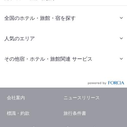
全国のホテル・旅館・宿を探す
人気のエリア
札幌 ホテル
その他宿・ホテル・旅館関連 サービス
仙台 ホテル
国内旅行・国内ツアー
東京ディズニーリゾート(R)周辺 ホテル
JR・新幹線付きツアー
東京 ホテル
航空券付きツアー
東京ドーム ホテル
会社案内
ニュースリリース
現地観光・レジャーチケット
新宿 ホテル
標識・約款
旅行条件書
国内観光ガイド
横浜 ホテル
旅行・観光情報