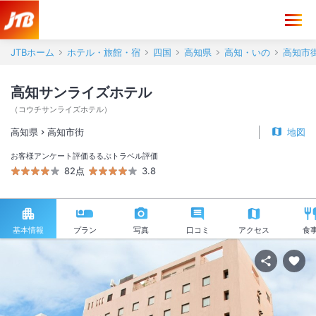
JTBホーム
ホテル・旅館・宿
四国
高知県
高知・いの
高知市
高知サンライズホテル
（
コウチサンライズホテル
）
高知県
高知市街
地図
お客様アンケート評価
るるぶトラベル評価
82点
3.8
基本情報
プラン
写真
口コミ
アクセス
食