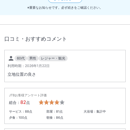
※重要なお知らせです。必ず続きをご確認ください。
＜変更前＞ チェックイン 15:00～翌⽇10:00 まで 800 円税込
＜変更後＞ チェックイン 15:00～翌⽇12:00 まで 1,000 円税込
【駐車料金の変更時期】
口コミ・おすすめコメント
2026 年3 ⽉1⽇宿泊分より
60代
男性
レジャー・観光
利用時期：
2026年1月22日
立地位置の良さ
JTBお客様アンケート評価
82
総合：
点
サービス：
88
点
部屋：
81
点
大浴場：
集計中
夕食：
100
点
朝食：
86
点