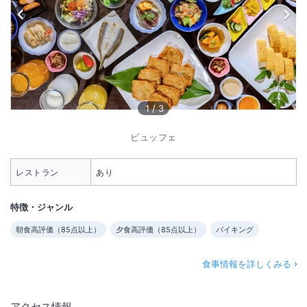
1
/
3
ビュッフェ
レストラン
あり
特徴・ジャンル
朝食高評価（
85
点以上）
夕食高評価（
85
点以上）
バイキング
食事情報を詳しくみる
アクセス情報