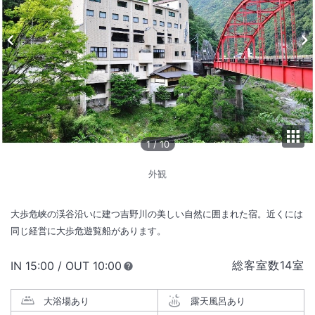
1
/
10
外観
大歩危峡の渓谷沿いに建つ吉野川の美しい自然に囲まれた宿。近くには
同じ経営に大歩危遊覧船があります。
総客室数
14
室
IN
チェックイン
15:00
/ OUT
チェックアウト
10:00
大浴場あり
露天風呂あり