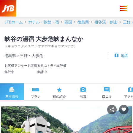
JTBホーム
ホテル・旅館・宿
四国
徳島県
祖谷渓・剣山
三好
峡谷の湯宿 大歩危峡まんなか
（
キョウコクノユヤド オオボケキョウマンナカ
）
徳島県
三好・大歩危
地図
お客様アンケート評価
るるぶトラベル評価
集計中
集計中
基本情報
プラン
宿の紹介
写真
口コミ
アク