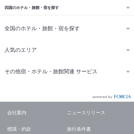
四国のホテル・旅館・宿を探す
全国のホテル・旅館・宿を探す
人気のエリア
札幌 ホテル
その他宿・ホテル・旅館関連 サービス
仙台 ホテル
国内旅行・国内ツアー
東京ディズニーリゾート(R)周辺 ホテル
JR・新幹線付きツアー
東京 ホテル
航空券付きツアー
東京ドーム ホテル
会社案内
ニュースリリース
現地観光・レジャーチケット
新宿 ホテル
標識・約款
旅行条件書
国内観光ガイド
横浜 ホテル