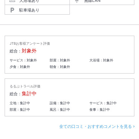
大浴場あり
無線LAN
駐車場あり
JTBお客様アンケート評価
対象外
総合：
サービス：
対象外
部屋：
対象外
大浴場：
対象外
夕食：
対象外
朝食：
対象外
るるぶトラベル評価
集計中
総合：
立地：
集計中
設備：
集計中
サービス：
集計中
部屋：
集計中
風呂：
集計中
食事：
集計中
全ての口コミ・おすすめコメントを見る