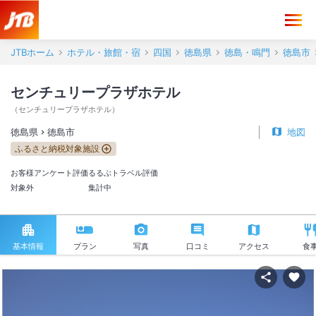
JTBホーム
ホテル・旅館・宿
四国
徳島県
徳島・鳴門
徳島市
センチュリープラザホテル
（
センチュリープラザホテル
）
徳島県
徳島市
地図
ふるさと納税対象施設
お客様アンケート評価
るるぶトラベル評価
対象外
集計中
基本情報
プラン
写真
口コミ
アクセス
食