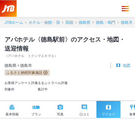
アパホテル〈徳島駅前〉 アクセス・地図・送迎情報【JTB】＜徳島市
JTBホーム
ホテル・旅館・宿
四国
徳島県
徳島・鳴門
徳島市
アパホテル〈徳島駅前〉のアクセス・地図・
送迎情報
（
アパホテル トクシマエキマエ
）
徳島県
徳島市
地図
ふるさと納税対象施設
お客様アンケート評価
るるぶトラベル評価
対象外
集計中
基本情報
プラン
写真
口コミ
アクセス
食