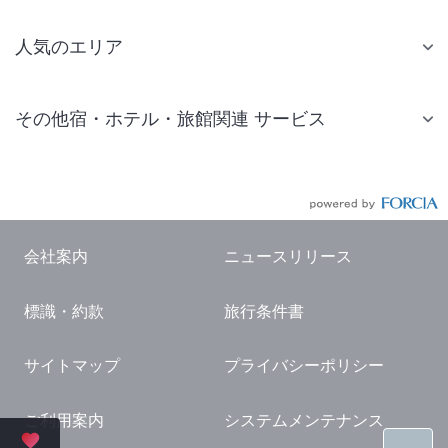
人気のエリア
札幌 ホテル
その他宿・ホテル・旅館関連 サービス
仙台 ホテル
国内旅行・国内ツアー
東京ディズニーリゾート(R)周辺 ホテル
JR・新幹線付きツアー
東京 ホテル
航空券付きツアー
東京ドーム ホテル
会社案内
ニュースリリース
現地観光・レジャーチケット
新宿 ホテル
標識・約款
旅行条件書
国内観光ガイド
横浜 ホテル
旅行・観光情報
熱海 ホテル
サイトマップ
プライバシーポリシー
名古屋 ホテル
ご利用案内
システムメンテナンス
京都 ホテル