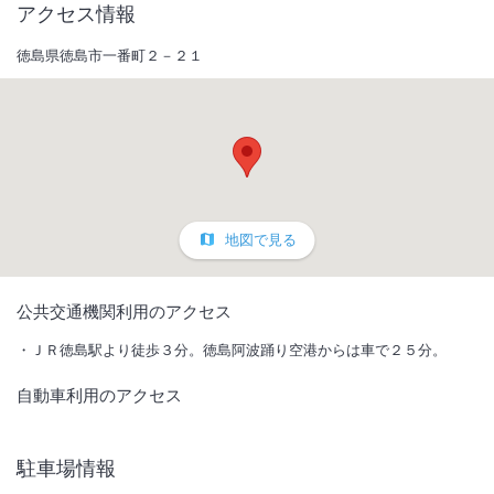
アクセス情報
徳島県徳島市一番町２－２１
地図で見る
1
/
10
公共交通機関利用のアクセス
外観
ＪＲ徳島駅より徒歩３分。徳島阿波踊り空港からは車で２５分。
自動車利用のアクセス
ＪＲ徳島駅より徒歩３分の好立地。全室有線LAN＆無線LAN（Wi-Fi）
完備接続無料。コード決済・電子マネー利用可
駐車場情報
IN
チェックイン
15:00
/ OUT
チェック
10:00