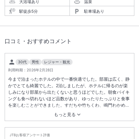
大浴場あり
温泉
駅徒歩5分
駐車場あり
口コミ・おすすめコメント
30代
男性
レジャー・観光
利用時期：
2026年2月28日
今まで泊まったホテルの中で一番快適でした。部屋は広く、静
かでとても綺麗でした。2泊しましたが、ホテルに帰るのが楽
しみになり部屋から出たくないと思うほどでした。朝食バイキ
ングも食べ切れないほど品数があり、ゆったりたっぷりと食事
を楽しむことができました。すだちや竹ちくわ、鳴門わかめ
等、地元の名物も堪能できて大満足でした。また徳島に行く際
もっと見る
はぜひリピートしたいと思いました。
JTBお客様アンケート評価