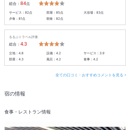
84
総合：
点
サービス：
82
点
部屋：
85
点
大浴場：
83
点
夕食：
81
点
朝食：
82
点
るるぶトラベル評価
4.3
総合：
立地：
4.8
設備：
4.2
サービス：
3.9
部屋：
4.3
風呂：
4.2
食事：
4.2
全ての口コミ・おすすめコメントを見る
宿の情報
食事・レストラン情報