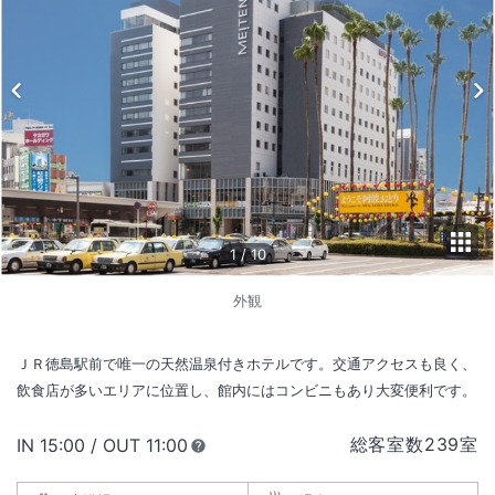
1
/
10
外観
ＪＲ徳島駅前で唯一の天然温泉付きホテルです。交通アクセスも良く、
飲食店が多いエリアに位置し、館内にはコンビニもあり大変便利です。
総客室数
239
室
IN
チェックイン
15:00
/ OUT
チェックアウト
11:00