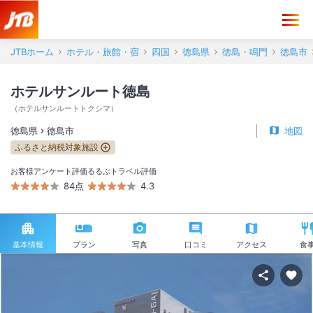
JTBホーム
ホテル・旅館・宿
四国
徳島県
徳島・鳴門
徳島市
ホテルサンルート徳島
（
ホテルサンルートトクシマ
）
徳島県
徳島市
地図
ふるさと納税対象施設
お客様アンケート評価
るるぶトラベル評価
84点
4.3
基本情報
プラン
写真
口コミ
アクセス
食