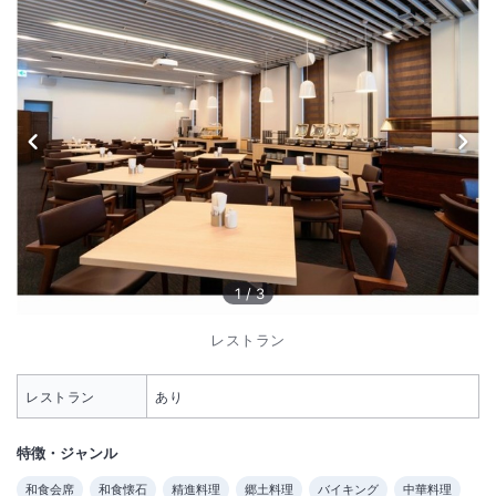
1
/
3
レストラン
レストラン
あり
特徴・ジャンル
和食会席
和食懐石
精進料理
郷土料理
バイキング
中華料理