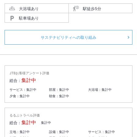
大浴場あり
駅徒歩5分
駐車場あり
サステナビリティへの取り組み
JTBお客様アンケート評価
集計中
総合：
サービス：
集計中
部屋：
集計中
大浴場：
集計中
夕食：
集計中
朝食：
集計中
るるぶトラベル評価
集計中
総合：
集計中
立地：
集計中
設備：
集計中
サービス：
集計中