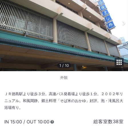
1
/
10
外観
ＪＲ徳島駅より徒歩３分。高速バス発着場より徒歩１分。２００２年リ
ニュアル。和風閑静。郷土料理「そば米のおかゆ」好評。泡・滝風呂大
浴場有り。
総客室数
38
室
IN
チェックイン
15:00
/ OUT
チェックアウト
10:00