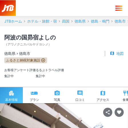
JTBホーム
ホテル・旅館・宿
四国
徳島県
徳島・鳴門
徳島市
阿波の国昴宿よしの
（
アワノクニスバルヤドヨシノ
）
徳島県
徳島市
地図
ふるさと納税対象施設
お客様アンケート評価
るるぶトラベル評価
集計中
集計中
基本情報
プラン
写真
口コミ
アクセス
食