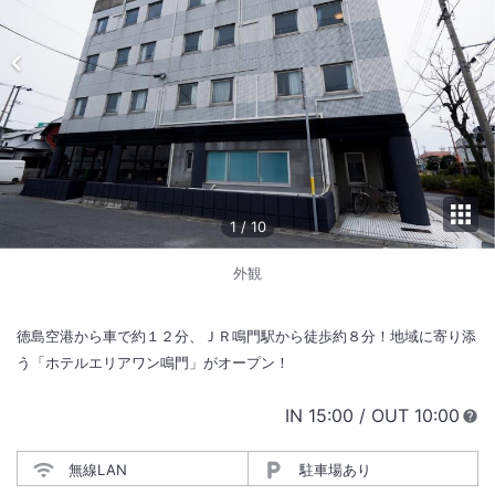
1
/
10
外観
徳島空港から車で約１２分、ＪＲ鳴門駅から徒歩約８分！地域に寄り添
う「ホテルエリアワン鳴門」がオープン！
IN
チェックイン
15:00
/ OUT
チェック
10:00
無線LAN
駐車場あり