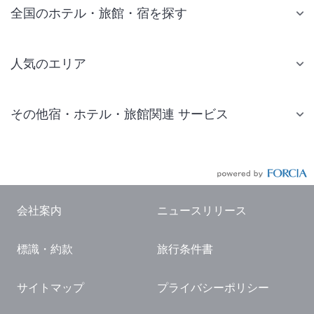
全国のホテル・旅館・宿を探す
人気のエリア
札幌 ホテル
その他宿・ホテル・旅館関連 サービス
仙台 ホテル
国内旅行・国内ツアー
東京ディズニーリゾート(R)周辺 ホテル
JR・新幹線付きツアー
東京 ホテル
航空券付きツアー
東京ドーム ホテル
会社案内
ニュースリリース
現地観光・レジャーチケット
新宿 ホテル
標識・約款
旅行条件書
国内観光ガイド
横浜 ホテル
旅行・観光情報
熱海 ホテル
サイトマップ
プライバシーポリシー
名古屋 ホテル