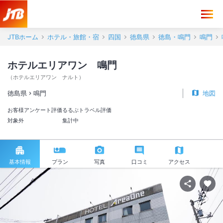
JTBホーム
ホテル・旅館・宿
四国
徳島県
徳島・鳴門
鳴門
ホテルエリアワン 鳴門
（
ホテルエリアワン ナルト
）
徳島県
鳴門
地図
お客様アンケート評価
るるぶトラベル評価
対象外
集計中
基本情報
プラン
写真
口コミ
アクセス