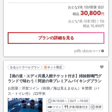
おとな
2
名
1
泊
1
部屋 合計
30,800
税込
円
おとな1名 (
2
名1室)｜
1
泊
税込
15,400円
プランの詳細を見る
お問い合わせコード
るるぶトラベルプラン
ネット限定
【渦の道・エディ共通入館チケット付き】姉妹館鳴門グ
ランドで味わう！阿波の幸プレミアムバイキングプラン
お部屋：
洋室ツイン（街側／海は見えません）☆禁煙（バ
ス・トイレ付）
/
22平米
IN
チェックイン
15:00
～ | OUT
チェックアウト
～
10:00
ツイン
夕食/朝食付き
禁煙