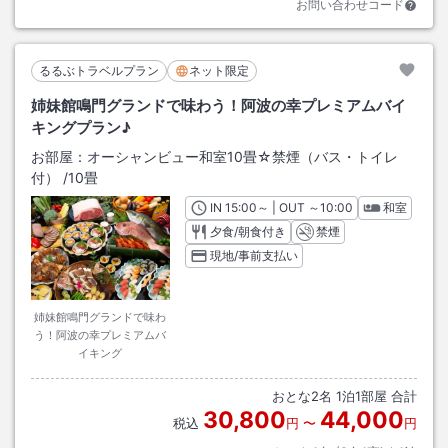
お問い合わせコード
るるぶトラベルプラン
ネット限定
姉妹館鳴門グランドで味わう！阿波の幸プレミアムバイ
キングプラン♪
お部屋：
オーシャンビュー和室10畳☆禁煙（バス・トイレ
付）
/
10畳
IN
チェックイン
15:00
～ | OUT
チェックアウト
～
10:00
和室
夕食/朝食付き
禁煙
現地/事前支払い
姉妹館鳴門グランドで味わ
う！阿波の幸プレミアムバ
イキング
おとな
2
名
1
泊
1
部屋 合計
30,800
44,000
税込
円
〜
円