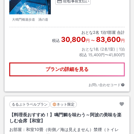
現地/事前支払い
大鳴門橋遊歩道 渦の道
おとな
2
名
1
泊
1
部屋 合計
30,800
83,600
税込
円
〜
円
おとな1名 (
2
名1室)｜
1
泊
税込
15,400円〜41,800円
プランの詳細を見る
お問い合わせコード
るるぶトラベルプラン
ネット限定
【料理長おすすめ！】鳴門鯛を味わう～阿波の美味を楽
しむ会席【和室】
お部屋：
和室10畳（街側／海は見えません）禁煙（トイレ