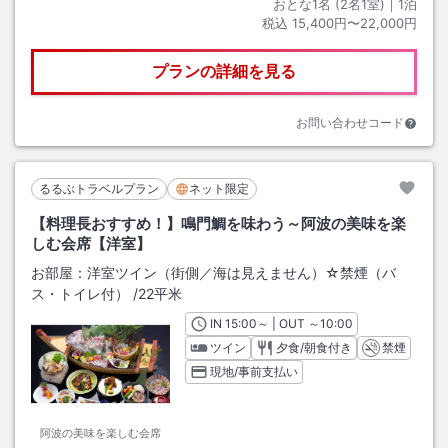
おとな1名 (
2
名1室)｜
1
泊
税込
15,400円〜22,000円
プランの詳細を見る
お問い合わせコード
るるぶトラベルプラン
ネット限定
【料理長おすすめ！】鳴門鯛を味わう～阿波の美味を楽
しむ会席【洋室】
お部屋：
洋室ツイン（街側／海は見えません）☆禁煙（バ
ス・トイレ付）
/
22平米
IN
チェックイン
15:00
～ | OUT
チェックアウト
～
10:00
ツイン
夕食/朝食付き
禁煙
現地/事前支払い
阿波の美味を楽しむ会席