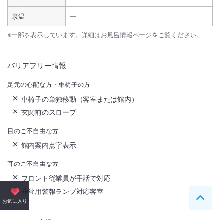
泉温
―
※一部を表示しています。詳細はお風呂情報ページをご覧ください。
バリアフリー情報
足元の心配な方・車椅子の方
車椅子の単独移動（客室または館内）
玄関前のスロープ
目のご不自由な方
館内案内点字表示
耳のご不自由な方
フロント従業員が手話で対応
非常用警報ランプ対応客室
ペー
お気に入り