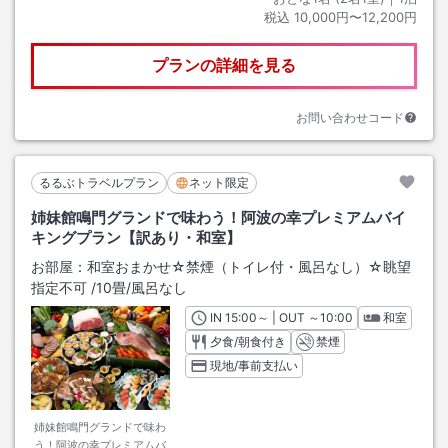
税込
10,000円〜12,200円
プランの詳細を見る
お問い合わせコード
るるぶトラベルプラン
ネット限定
姉妹館鳴門グランドで味わう！阿波の幸プレミアムバイ
キングプラン【訳あり・和室】
お部屋：
和室おまかせ☆禁煙（トイレ付・風呂なし）☆眺望
指定不可
/
10畳
/風呂なし
IN
チェックイン
15:00
～ | OUT
チェックアウト
～
10:00
和室
夕食/朝食付き
禁煙
現地/事前支払い
姉妹館鳴門グランドで味わ
う！阿波の幸プレミアムバ