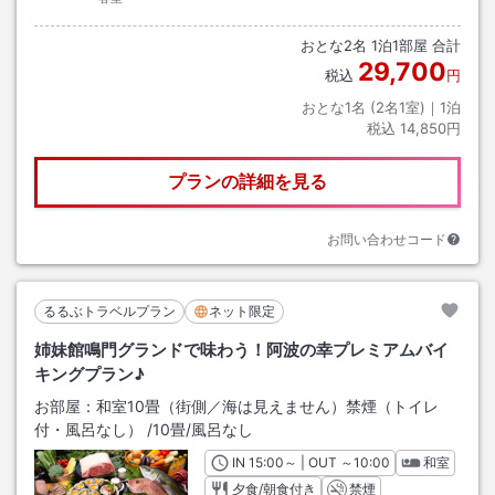
おとな
2
名
1
泊
1
部屋 合計
29,700
税込
円
おとな1名 (
2
名1室)｜
1
泊
税込
14,850円
プランの詳細を見る
お問い合わせコード
るるぶトラベルプラン
ネット限定
姉妹館鳴門グランドで味わう！阿波の幸プレミアムバイ
キングプラン♪
お部屋：
和室10畳（街側／海は見えません）禁煙（トイレ
付・風呂なし）
/
10畳
/風呂なし
IN
チェックイン
15:00
～ | OUT
チェックアウト
～
10:00
和室
夕食/朝食付き
禁煙