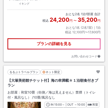
イキング
おとな
2
名
1
泊
1
部屋 合計
24,200
35,200
税込
円
〜
円
おとな1名 (
2
名1室)｜
1
泊
税込
12,100円〜17,600円
プランの詳細を見る
お問い合わせコード
るるぶトラベルプラン
ネット限定
【大塚美術館チケット付】海の幸満載☆１泊朝食付きプ
ラン
お部屋：
和室10畳（街側／海は見えません）禁煙（トイレ
付・風呂なし）
/
10畳
/風呂なし
IN
チェックイン
15:00
～ | OUT
チェックアウト
～
10:00
和室