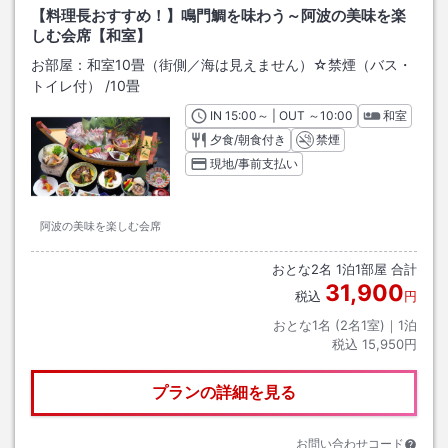
【料理長おすすめ！】鳴門鯛を味わう～阿波の美味を楽
しむ会席【和室】
お部屋：
和室10畳（街側／海は見えません）☆禁煙（バス・
トイレ付）
/
10畳
IN
チェックイン
15:00
～ | OUT
チェックアウト
～
10:00
和室
夕食/朝食付き
禁煙
現地/事前支払い
阿波の美味を楽しむ会席
おとな
2
名
1
泊
1
部屋 合計
31,900
税込
円
おとな1名 (
2
名1室)｜
1
泊
税込
15,950円
プランの詳細を見る
お問い合わせコード