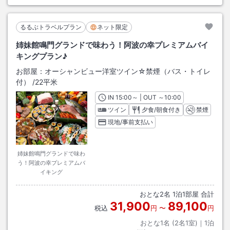
るるぶトラベルプラン
ネット限定
姉妹館鳴門グランドで味わう！阿波の幸プレミアムバイ
キングプラン♪
お部屋：
オーシャンビュー洋室ツイン☆禁煙（バス・トイレ
付）
/
22平米
IN
チェックイン
15:00
～ | OUT
チェックアウト
～
10:00
ツイン
夕食/朝食付き
禁煙
現地/事前支払い
姉妹館鳴門グランドで味わ
う！阿波の幸プレミアムバ
イキング
おとな
2
名
1
泊
1
部屋 合計
31,900
89,100
税込
円
〜
円
おとな1名 (
2
名1室)｜
1
泊