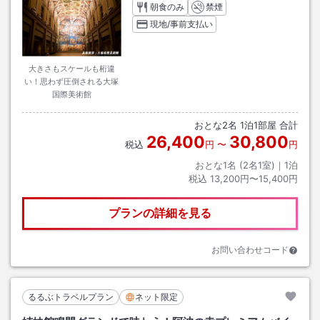
朝食のみ
禁煙
現地/事前支払い
大きさもスケールも桁違
い！思わず圧倒される大塚
国際美術館
おとな
2
名
1
泊
1
部屋 合計
26,400
30,800
税込
円
〜
円
おとな1名 (
2
名1室)｜
1
泊
税込
13,200円〜15,400円
プランの詳細を見る
お問い合わせコード
るるぶトラベルプラン
ネット限定