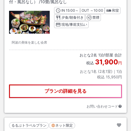
付・風呂なし）
/
10畳
/風呂なし
IN
チェックイン
15:00
～ | OUT
チェックアウト
～
10:00
和室
夕食/朝食付き
禁煙
現地/事前支払い
阿波の美味を楽しむ会席
おとな
2
名
1
泊
1
部屋 合計
31,900
税込
円
おとな1名 (
2
名1室)｜
1
泊
税込
15,950円
プランの詳細を見る
お問い合わせコード
るるぶトラベルプラン
ネット限定