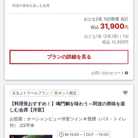
阿波の美味を楽しむ会席
おとな
2
名
1
泊
1
部屋 合計
31,900
税込
円
おとな1名 (
2
名1室)｜
1
泊
税込
15,950円
プランの詳細を見る
お問い合わせコード
るるぶトラベルプラン
ネット限定
【料理長おすすめ！】鳴門鯛を味わう～阿波の美味を楽
しむ会席【洋室】
お部屋：
オーシャンビュー洋室ツイン☆禁煙（バス・トイレ
付）
/
22平米
IN
チェックイン
15:00
～ | OUT
チェックアウト
～
10:00