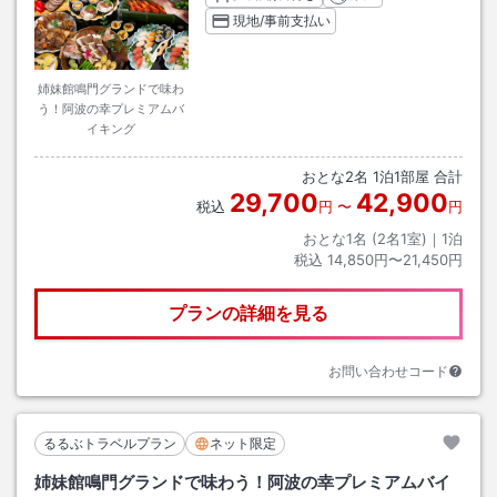
現地/事前支払い
姉妹館鳴門グランドで味わ
う！阿波の幸プレミアムバ
イキング
おとな
2
名
1
泊
1
部屋 合計
29,700
42,900
税込
円
〜
円
おとな1名 (
2
名1室)｜
1
泊
税込
14,850円〜21,450円
プランの詳細を見る
お問い合わせコード
るるぶトラベルプラン
ネット限定
姉妹館鳴門グランドで味わう！阿波の幸プレミアムバイ