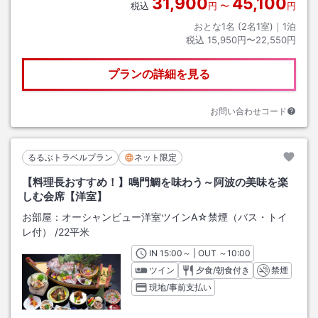
31,900
45,100
税込
円
〜
円
おとな1名 (
2
名1室)｜
1
泊
税込
15,950円〜22,550円
プランの詳細を見る
お問い合わせコード
るるぶトラベルプラン
ネット限定
【料理長おすすめ！】鳴門鯛を味わう～阿波の美味を楽
しむ会席【洋室】
お部屋：
オーシャンビュー洋室ツインA☆禁煙（バス・トイ
レ付）
/
22平米
IN
チェックイン
15:00
～ | OUT
チェックアウト
～
10:00
ツイン
夕食/朝食付き
禁煙
現地/事前支払い