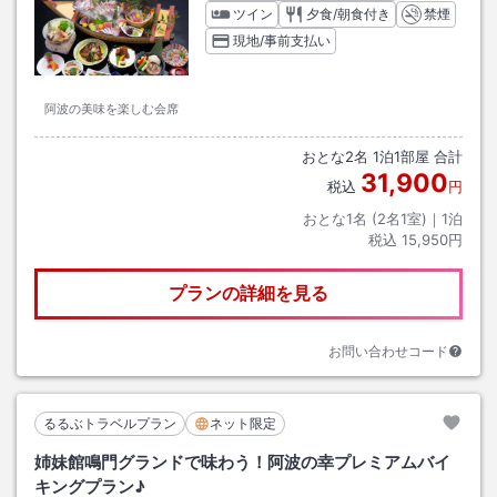
ツイン
夕食/朝食付き
禁煙
現地/事前支払い
阿波の美味を楽しむ会席
おとな
2
名
1
泊
1
部屋 合計
31,900
税込
円
おとな1名 (
2
名1室)｜
1
泊
税込
15,950円
プランの詳細を見る
お問い合わせコード
るるぶトラベルプラン
ネット限定
姉妹館鳴門グランドで味わう！阿波の幸プレミアムバイ
キングプラン♪