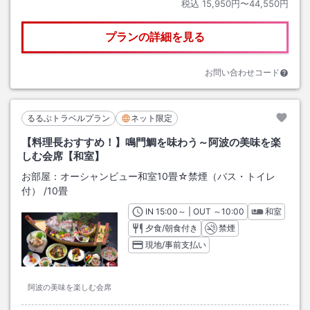
税込
15,950円〜44,550円
プランの詳細を見る
お問い合わせコード
るるぶトラベルプラン
ネット限定
【料理長おすすめ！】鳴門鯛を味わう～阿波の美味を楽
しむ会席【和室】
お部屋：
オーシャンビュー和室10畳☆禁煙（バス・トイレ
付）
/
10畳
IN
チェックイン
15:00
～ | OUT
チェックアウト
～
10:00
和室
夕食/朝食付き
禁煙
現地/事前支払い
阿波の美味を楽しむ会席