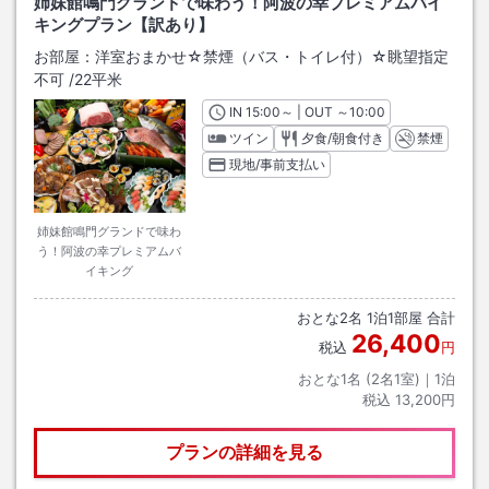
姉妹館鳴門グランドで味わう！阿波の幸プレミアムバイ
キングプラン【訳あり】
お部屋：
洋室おまかせ☆禁煙（バス・トイレ付）☆眺望指定
不可
/
22平米
IN
チェックイン
15:00
～ | OUT
チェックアウト
～
10:00
ツイン
夕食/朝食付き
禁煙
現地/事前支払い
姉妹館鳴門グランドで味わ
う！阿波の幸プレミアムバ
イキング
おとな
2
名
1
泊
1
部屋 合計
26,400
税込
円
おとな1名 (
2
名1室)｜
1
泊
税込
13,200円
プランの詳細を見る