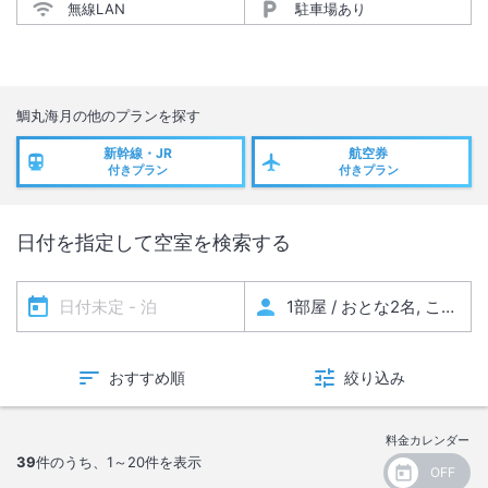
無線LAN
駐車場あり
鯛丸海月
の他のプランを探す
新幹線・JR
航空券
付きプラン
付きプラン
日付を指定して空室を検索する
おすすめ順
絞り込み
料金カレンダー
39
件のうち、
1～20
件を表示