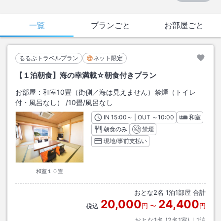
一覧
プランごと
お部屋ごと
るるぶトラベルプラン
ネット限定
【１泊朝食】海の幸満載☆朝食付きプラン
お部屋：
和室10畳（街側／海は見えません）禁煙（トイレ
付・風呂なし）
/
10畳
/風呂なし
IN
チェックイン
15:00
～ | OUT
チェックアウト
～
10:00
和室
朝食のみ
禁煙
現地/事前支払い
和室１０畳
おとな
2
名
1
泊
1
部屋 合計
20,000
24,400
税込
円
〜
円
おとな1名 (
2
名1室)｜
1
泊