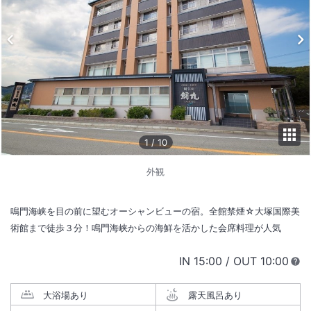
1
/
10
外観
鳴門海峡を目の前に望むオーシャンビューの宿。全館禁煙☆大塚国際美
術館まで徒歩３分！鳴門海峡からの海鮮を活かした会席料理が人気
IN
チェックイン
15:00
/ OUT
チェック
10:00
大浴場あり
露天風呂あり