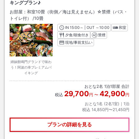
キングプラン♪
お部屋：
和室10畳（街側／海は見えません）☆禁煙（バス・
トイレ付）
/
10畳
IN
チェックイン
15:00
～ | OUT
チェックアウト
～
10:00
和室
夕食/朝食付き
禁煙
現地/事前支払い
姉妹館鳴門グランドで味わ
う！阿波の幸プレミアムバ
イキング
おとな
2
名
1
泊
1
部屋 合計
29,700
42,900
税込
円
〜
円
おとな1名 (
2
名1室)｜
1
泊
税込
14,850円〜21,450円
プランの詳細を見る