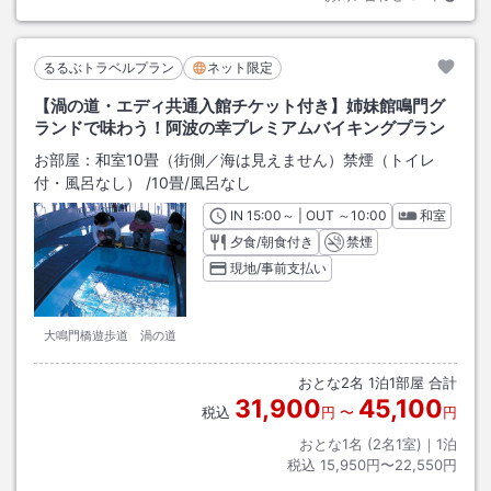
るるぶトラベルプラン
ネット限定
【渦の道・エディ共通入館チケット付き】姉妹館鳴門グ
ランドで味わう！阿波の幸プレミアムバイキングプラン
お部屋：
和室10畳（街側／海は見えません）禁煙（トイレ
付・風呂なし）
/
10畳
/風呂なし
IN
チェックイン
15:00
～ | OUT
チェックアウト
～
10:00
和室
夕食/朝食付き
禁煙
現地/事前支払い
大鳴門橋遊歩道 渦の道
おとな
2
名
1
泊
1
部屋 合計
31,900
45,100
税込
円
〜
円
おとな1名 (
2
名1室)｜
1
泊
税込
15,950円〜22,550円