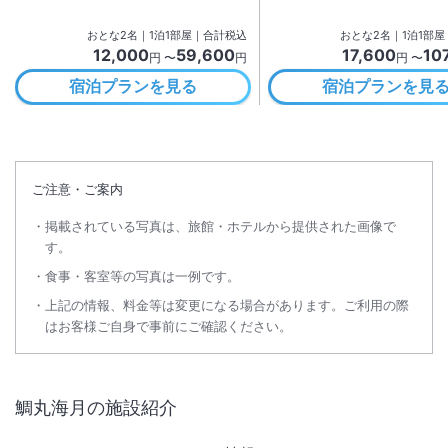
おとな
2
名
｜
1
泊
1
部屋｜合計税込
おとな
2
名
｜
1
泊
1
部屋
12,000
59,600
17,600
10
円 〜
円
円 〜
宿泊プランを見る
宿泊プランを見
ご注意・ご案内
掲載されている写真は、旅館・ホテルから提供された画像で
す。
食事・客室等の写真は一例です。
上記の情報、料金等は変更になる場合があります。ご利用の際
はお客様ご自身で事前にご確認ください。
鯛丸海月
の施設紹介