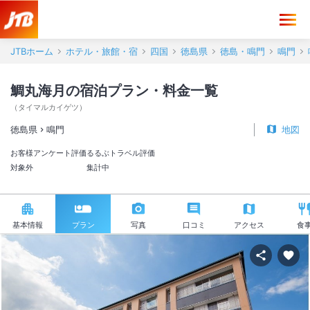
JTBホーム
ホテル・旅館・宿
四国
徳島県
徳島・鳴門
鳴門
鯛丸海月の宿泊プラン・料金一覧
（
タイマルカイゲツ
）
徳島県
鳴門
地図
お客様アンケート評価
るるぶトラベル評価
対象外
集計中
基本情報
プラン
写真
口コミ
アクセス
食