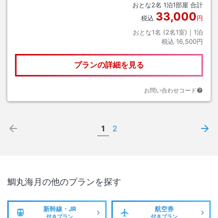
おとな
2
名
1
泊
1
部屋 合計
33,000
税込
円
おとな1名 (
2
名1室)｜
1
泊
税込
16,500円
プランの詳細を見る
お問い合わせコード
1
2
鯛丸海月
の他のプランを探す
新幹線・JR
航空券
付きプラン
付きプラン