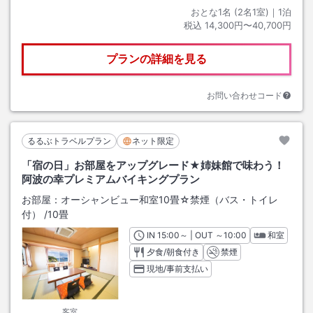
おとな1名 (
2
名1室)｜
1
泊
税込
14,300円〜40,700円
プランの詳細を見る
お問い合わせコード
るるぶトラベルプラン
ネット限定
「宿の日」お部屋をアップグレード★姉妹館で味わう！
阿波の幸プレミアムバイキングプラン
お部屋：
オーシャンビュー和室10畳☆禁煙（バス・トイレ
付）
/
10畳
IN
チェックイン
15:00
～ | OUT
チェックアウト
～
10:00
和室
夕食/朝食付き
禁煙
現地/事前支払い
客室