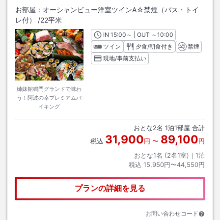
お部屋：
オーシャンビュー洋室ツインA☆禁煙（バス・トイ
レ付）
/
22平米
IN
チェックイン
15:00
～ | OUT
チェックアウト
～
10:00
ツイン
夕食/朝食付き
禁煙
現地/事前支払い
姉妹館鳴門グランドで味わ
う！阿波の幸プレミアムバ
イキング
おとな
2
名
1
泊
1
部屋 合計
31,900
89,100
税込
円
〜
円
おとな1名 (
2
名1室)｜
1
泊
税込
15,950円〜44,550円
プランの詳細を見る
お問い合わせコード