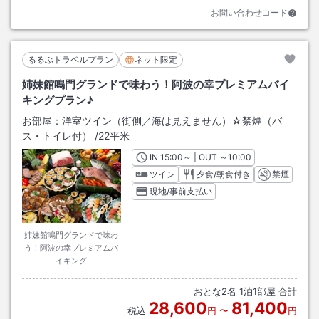
お問い合わせコード
るるぶトラベルプラン
ネット限定
姉妹館鳴門グランドで味わう！阿波の幸プレミアムバイ
キングプラン♪
お部屋：
洋室ツイン（街側／海は見えません）☆禁煙（バ
ス・トイレ付）
/
22平米
IN
チェックイン
15:00
～ | OUT
チェックアウト
～
10:00
ツイン
夕食/朝食付き
禁煙
現地/事前支払い
姉妹館鳴門グランドで味わ
う！阿波の幸プレミアムバ
イキング
おとな
2
名
1
泊
1
部屋 合計
28,600
81,400
税込
円
〜
円