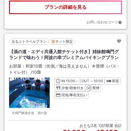
プランの詳細を見る
お問い合わせコード
るるぶトラベルプラン
ネット限定
【渦の道・エディ共通入館チケット付き】姉妹館鳴門グ
ランドで味わう！阿波の幸プレミアムバイキングプラン
お部屋：
和室10畳（街側／海は見えません）☆禁煙（バス・
トイレ付）
/
10畳
IN
チェックイン
15:00
～ | OUT
チェックアウト
～
10:00
和室
夕食/朝食付き
禁煙
現地/事前支払い
大鳴門橋遊歩道 渦の道
おとな
2
名
1
泊
1
部屋 合計