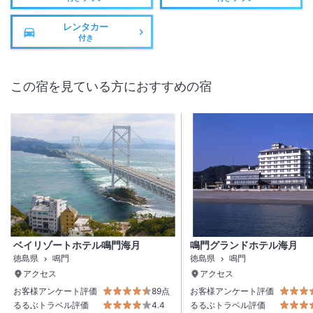
レンタカー
付き
この宿を見ている方におすすめの宿
ベイリゾートホテル鳴門海月
鳴門グランドホテル海月
徳島県
鳴門
徳島県
鳴門
アクセス
アクセス
お客様アンケート評価
89点
お客様アンケート評価
るるぶトラベル評価
4.4
るるぶトラベル評価