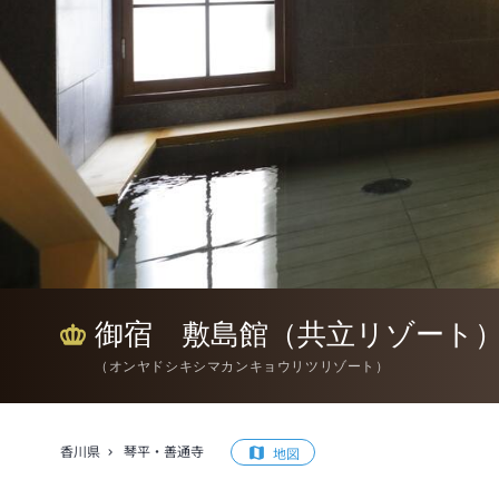
御宿 敷島館（共立リゾート
（
オンヤドシキシマカンキョウリツリゾート
）
香川県
琴平・善通寺
地図