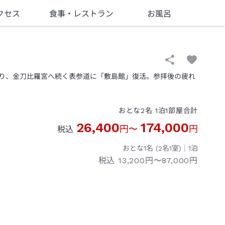
クセス
食事
・レストラン
お風呂
り、金刀比羅宮へ続く表参道に「敷島館」復活。参拝後の疲れ
おとな
2
名
1
泊
1
部屋
合計
26,400
174,000
円
〜
円
税込
おとな1名 (
2
名1室)｜
1
泊
税込
13,200円〜87,000円