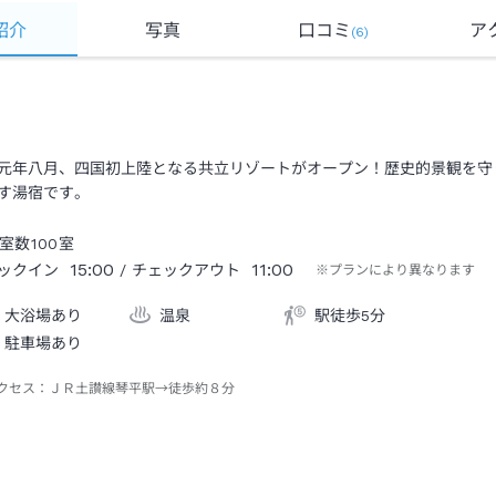
紹介
写真
口コミ
ア
(
6
)
元年八月、四国初上陸となる共立リゾートがオープン！歴史的景観を守
す湯宿です。
室数
100
室
15:00
11:00
ックイン
/ チェックアウト
※プランにより異なります
大浴場あり
温泉
駅徒歩5分
駐車場あり
クセス：
ＪＲ土讃線琴平駅→徒歩約８分