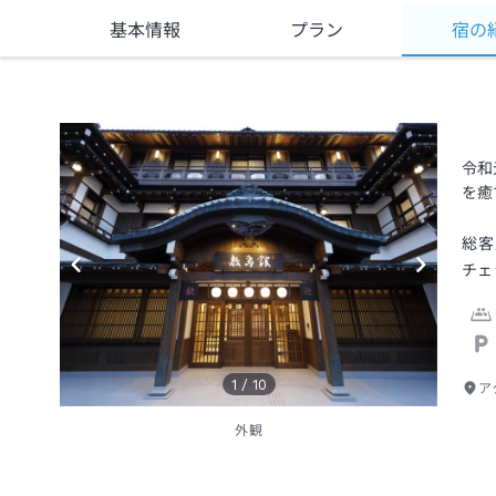
基本情報
プラン
宿の
令和
を癒
総客
チェ
1
/
10
ア
外観