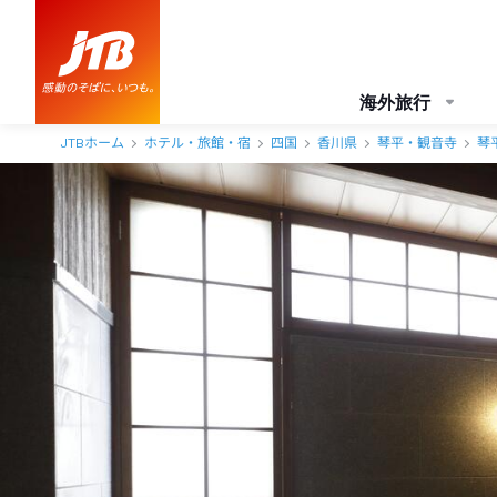
海外旅行
JTBホーム
ホテル・旅館・宿
四国
香川県
琴平・観音寺
琴