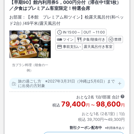
【早期90】館内利用券5，000円分付（滞在中1室1枚）
／夕食はプレミアム客室限定！特選会席
お部屋：
【本館 プレミアム和ツイン】桧露天風呂付(和ベッ
ド2台)
/
49平米
/露天風呂付
IN
チェックイン
15:00
～ | OUT
チェックアウト
～
11:00
ツイン
夕食/朝食付き
禁煙
事前支払い
露天風呂付き客室
当プラン料理（朝食の一
例）
旅の過ごし方 ※2027年3月31日（沖縄は5月6日）まで
に出発の方対象
おとな
2
名
1
泊
1
部屋 合計
79,400
98,600
税込
円
〜
円
おとな1名 (
2
名1室)｜
1
泊
税込
39,700円〜49,300円
割引クーポン配布中
※利用条件あり