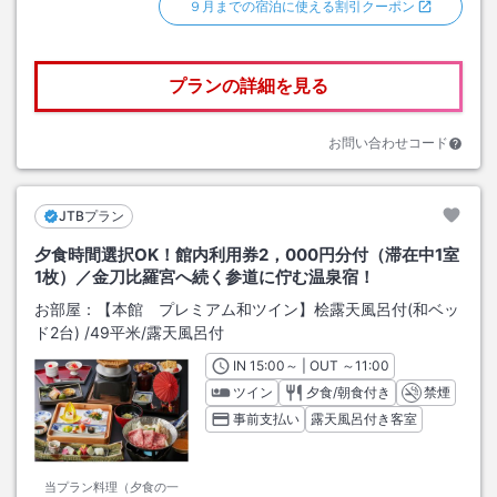
９月までの宿泊に使える割引クーポン
プランの詳細を見る
お問い合わせコード
JTBプラン
夕食時間選択OK！館内利用券2，000円分付（滞在中1室
1枚）／金刀比羅宮へ続く参道に佇む温泉宿！
お部屋：
【本館 プレミアム和ツイン】桧露天風呂付(和ベッ
ド2台)
/
49平米
/露天風呂付
IN
チェックイン
15:00
～ | OUT
チェックアウト
～
11:00
ツイン
夕食/朝食付き
禁煙
事前支払い
露天風呂付き客室
当プラン料理（夕食の一