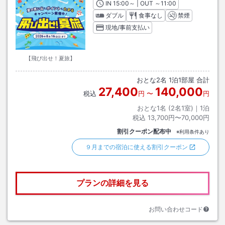
IN
チェックイン
15:00
～ | OUT
チェックアウト
～
11:00
ダブル
食事なし
禁煙
現地/事前支払い
【飛び出せ！夏旅】
おとな
2
名
1
泊
1
部屋 合計
27,400
140,000
税込
円
〜
円
おとな1名 (
2
名1室)｜
1
泊
税込
13,700円〜70,000円
割引クーポン配布中
※利用条件あり
９月までの宿泊に使える割引クーポン
プランの詳細を見る
お問い合わせコード