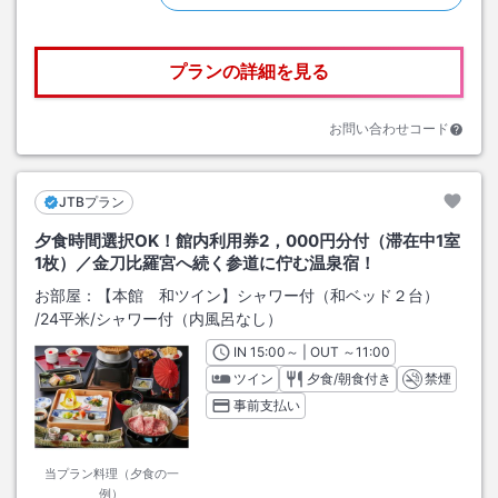
プランの詳細を見る
お問い合わせコード
JTBプラン
夕食時間選択OK！館内利用券2，000円分付（滞在中1室
1枚）／金刀比羅宮へ続く参道に佇む温泉宿！
お部屋：
【本館 和ツイン】シャワー付（和ベッド２台）
/
24平米
/シャワー付（内風呂なし）
IN
チェックイン
15:00
～ | OUT
チェックアウト
～
11:00
ツイン
夕食/朝食付き
禁煙
事前支払い
当プラン料理（夕食の一
例）