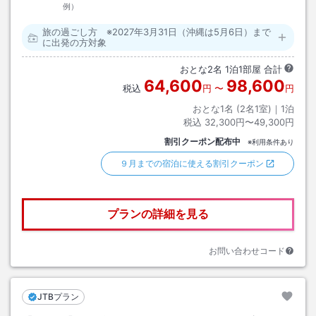
例）
旅の過ごし方 ※2027年3月31日（沖縄は5月6日）まで
に出発の方対象
おとな
2
名
1
泊
1
部屋 合計
64,600
98,600
税込
円
〜
円
おとな1名 (
2
名1室)｜
1
泊
税込
32,300円〜49,300円
割引クーポン配布中
※利用条件あり
９月までの宿泊に使える割引クーポン
プランの詳細を見る
お問い合わせコード
JTBプラン