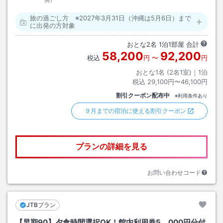
例）
旅の過ごし方 ※2027年3月31日（沖縄は5月6日）まで
に出発の方対象
おとな
2
名
1
泊
1
部屋 合計
58,200
92,200
税込
円
〜
円
おとな1名 (
2
名1室)｜
1
泊
税込
29,100円〜46,100円
割引クーポン配布中
※利用条件あり
９月までの宿泊に使える割引クーポン
プランの詳細を見る
お問い合わせコード
JTBプラン
【早期90】夕食時間選択OK！館内利用券5，000円分付