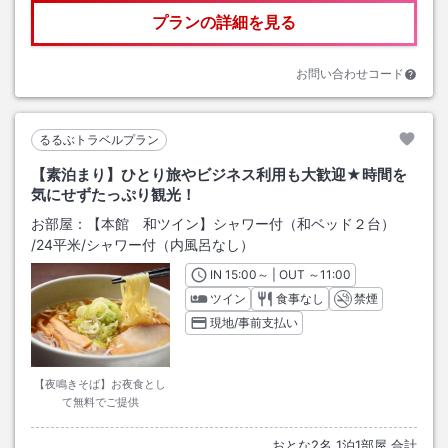
プランの詳細を見る
お問い合わせコード
るるぶトラベルプラン
【素泊まり】ひとり旅やビジネス利用も大歓迎★時間を
気にせずたっぷり観光！
お部屋：
【本館 和ツイン】シャワー付（和ベッド２台）
/
24平米
/シャワー付（内風呂なし）
IN
チェックイン
15:00
～ | OUT
チェックアウト
～
11:00
ツイン
食事なし
禁煙
現地/事前支払い
【夜鳴きそば】お夜食とし
て無料でご提供
おとな
2
名
1
泊
1
部屋 合計