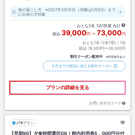
旅の過ごし方 ※2027年3月31日（沖縄は5月6日）まで
に出発の方対象
おとな
2
名
1
泊
1
部屋 合計
39,000
73,000
税込
円
〜
円
おとな1名 (
2
名1室)｜
1
泊
税込
19,500円〜36,500円
割引クーポン配布中
※利用条件あり
９月までの宿泊に使える割引クーポン
プランの詳細を見る
お問い合わせコード
JTBプラン
【早期90】夕食時間選択OK！館内利用券5，000円分付