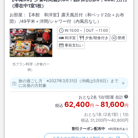
（滞在中1室1枚）
お部屋：
【本館 和洋室】露天風呂付（和ベッド2台＋お布
団）
/
49平米＋洋間
/シャワー付（内風呂なし）
IN
チェックイン
15:00
～ | OUT
チェックアウト
～
11:00
和洋室
夕食/朝食付き
禁煙
事前支払い
当プラン料理（夕食の一
例）
旅の過ごし方 ※2027年3月31日（沖縄は5月6日）まで
に出発の方対象
おとな
2
名
1
泊
1
部屋 合計
62,400
81,600
税込
円
〜
円
おとな1名 (
2
名1室)｜
1
泊
税込
31,200円〜40,800円
割引クーポン配布中
※利用条件あり