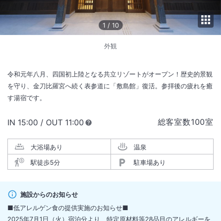
1
/
10
外観
令和元年八月、四国初上陸となる共立リゾートがオープン！歴史的景観
を守り、金刀比羅宮へ続く表参道に「敷島館」復活。参拝後の疲れを癒
す湯宿です。
総客室数
100
室
IN
チェックイン
15:00
/ OUT
チェックアウト
11:00
大浴場あり
温泉
駅徒歩5分
駐車場あり
施設からのお知らせ
■低アレルゲン食の提供実施のお知らせ■
2025年7月1日（火）宿泊分より、特定原材料等28品目のアレルギーを