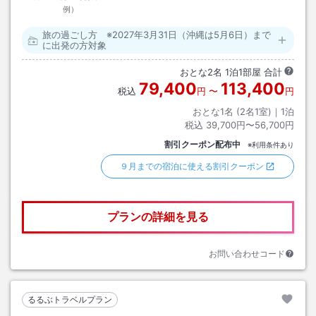
例）
旅の過ごし方 ※2027年3月31日（沖縄は5月6日）まで
に出発の方対象
おとな
2
名
1
泊
1
部屋 合計
79,400
113,400
税込
円
〜
円
おとな1名 (
2
名1室)｜
1
泊
税込
39,700円〜56,700円
割引クーポン配布中
※利用条件あり
９月までの宿泊に使える割引クーポン
プランの詳細を見る
お問い合わせコード
るるぶトラベルプラン