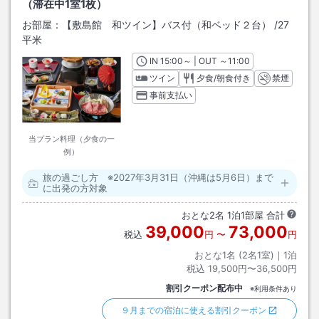
（滞在中1室1枚）
お部屋：
【敷島館 和ツイン】バス付（和ベッド２台）
/
27
平米
IN
チェックイン
15:00
～ | OUT
チェックアウト
～
11:00
ツイン
夕食/朝食付き
禁煙
事前支払い
当プラン料理（夕食の一
例）
旅の過ごし方 ※2027年3月31日（沖縄は5月6日）まで
に出発の方対象
おとな
2
名
1
泊
1
部屋 合計
39,000
73,000
税込
円
〜
円
おとな1名 (
2
名1室)｜
1
泊
税込
19,500円〜36,500円
割引クーポン配布中
※利用条件あり
９月までの宿泊に使える割引クーポン