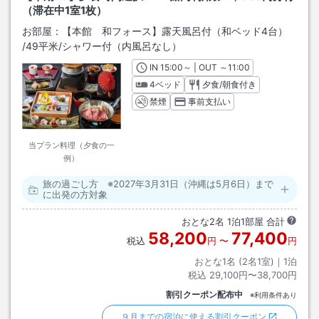
（滞在中1室1枚）
お部屋：
【本館 和フォース】露天風呂付（和ベッド4台）
/
49平米
/シャワー付（内風呂なし）
IN
チェックイン
15:00
～ | OUT
チェックアウト
～
11:00
4ベッド
夕食/朝食付き
禁煙
事前支払い
当プラン料理（夕食の一
例）
旅の過ごし方 ※2027年3月31日（沖縄は5月6日）まで
に出発の方対象
おとな
2
名
1
泊
1
部屋 合計
58,200
77,400
税込
円
〜
円
おとな1名 (
2
名1室)｜
1
泊
税込
29,100円〜38,700円
割引クーポン配布中
※利用条件あり
９月までの宿泊に使える割引クーポン