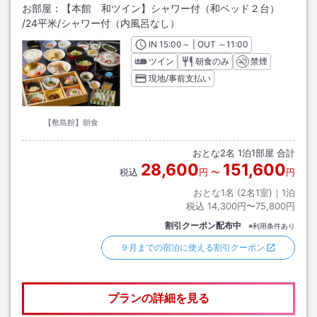
お部屋：
【本館 和ツイン】シャワー付（和ベッド２台）
/
24平米
/シャワー付（内風呂なし）
IN
チェックイン
15:00
～ | OUT
チェックアウト
～
11:00
ツイン
朝食のみ
禁煙
現地/事前支払い
【敷島館】朝食
おとな
2
名
1
泊
1
部屋 合計
28,600
151,600
税込
円
〜
円
おとな1名 (
2
名1室)｜
1
泊
税込
14,300円〜75,800円
割引クーポン配布中
※利用条件あり
９月までの宿泊に使える割引クーポン
プランの詳細を見る