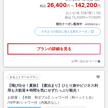
26,400
142,200
税込
円
〜
円
おとな1名 (
2
名1室)｜
1
泊
税込
13,200円〜71,100円
割引クーポン配布中
※利用条件あり
９月までの宿泊に使える割引クーポン
プランの詳細を見る
お問い合わせコード
るるぶトラベルプラン
【飛び出せ！夏旅】【素泊まり】ひとり旅やビジネス利
用も大歓迎★時間を気にせずたっぷり観光！
お部屋：
【本館 和ダブル】シャワー付（和ベッド１台）
/
19平米
/シャワー付（内風呂なし）