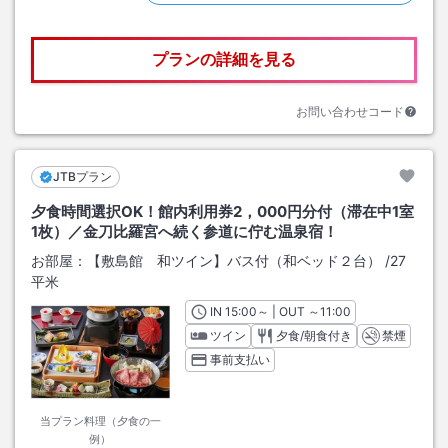
プランの詳細を見る
お問い合わせコード
JTBプラン
夕食時間選択OK！館内利用券2，000円分付（滞在中1室
1枚）／金刀比羅宮へ続く参道に佇む温泉宿！
お部屋：
【敷島館 和ツイン】バス付（和ベッド２台）
/
27
平米
IN
チェックイン
15:00
～ | OUT
チェックアウト
～
11:00
ツイン
夕食/朝食付き
禁煙
事前支払い
当プラン料理（夕食の一
例）