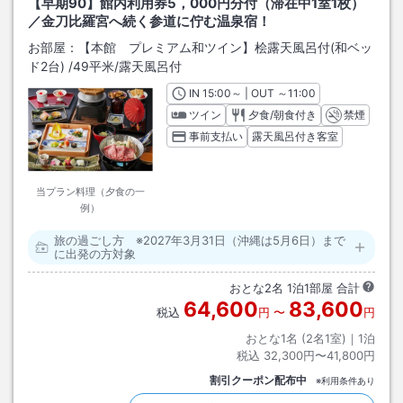
【早期90】館内利用券5，000円分付（滞在中1室1枚）
／金刀比羅宮へ続く参道に佇む温泉宿！
お部屋：
【本館 プレミアム和ツイン】桧露天風呂付(和ベッ
ド2台)
/
49平米
/露天風呂付
IN
チェックイン
15:00
～ | OUT
チェックアウト
～
11:00
ツイン
夕食/朝食付き
禁煙
事前支払い
露天風呂付き客室
当プラン料理（夕食の一
例）
旅の過ごし方 ※2027年3月31日（沖縄は5月6日）まで
に出発の方対象
おとな
2
名
1
泊
1
部屋 合計
64,600
83,600
税込
円
〜
円
おとな1名 (
2
名1室)｜
1
泊
税込
32,300円〜41,800円
割引クーポン配布中
※利用条件あり