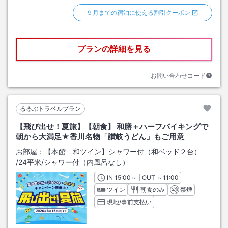
９月までの宿泊に使える割引クーポン
プランの詳細を見る
お問い合わせコード
るるぶトラベルプラン
【飛び出せ！夏旅】【朝食】 和膳＋ハーフバイキングで
朝から大満足★香川名物「讃岐うどん」もご用意
お部屋：
【本館 和ツイン】シャワー付（和ベッド２台）
/
24平米
/シャワー付（内風呂なし）
IN
チェックイン
15:00
～ | OUT
チェックアウト
～
11:00
ツイン
朝食のみ
禁煙
現地/事前支払い