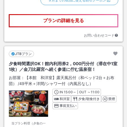
９月までの宿泊に使える割引クーポン
プランの詳細を見る
お問い合わせコード
JTBプラン
夕食時間選択OK！館内利用券2，000円分付（滞在中1室
1枚）／金刀比羅宮へ続く参道に佇む温泉宿！
お部屋：
【本館 和洋室】露天風呂付（和ベッド2台＋お布
団）
/
49平米＋洋間
/シャワー付（内風呂なし）
IN
チェックイン
15:00
～ | OUT
チェックアウト
～
11:00
和洋室
夕食/朝食付き
禁煙
事前支払い
当プラン料理（夕食の一