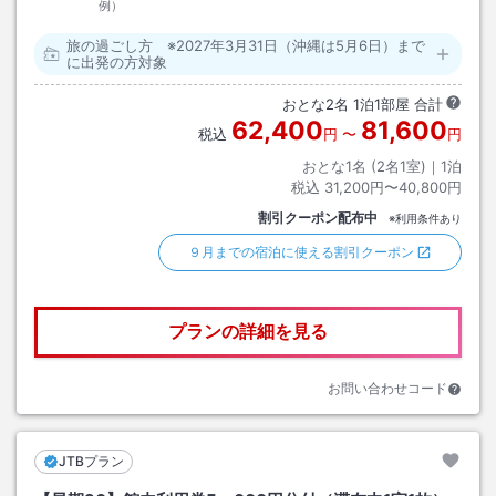
例）
旅の過ごし方 ※2027年3月31日（沖縄は5月6日）まで
に出発の方対象
おとな
2
名
1
泊
1
部屋 合計
62,400
81,600
税込
円
〜
円
おとな1名 (
2
名1室)｜
1
泊
税込
31,200円〜40,800円
割引クーポン配布中
※利用条件あり
９月までの宿泊に使える割引クーポン
プランの詳細を見る
お問い合わせコード
JTBプラン