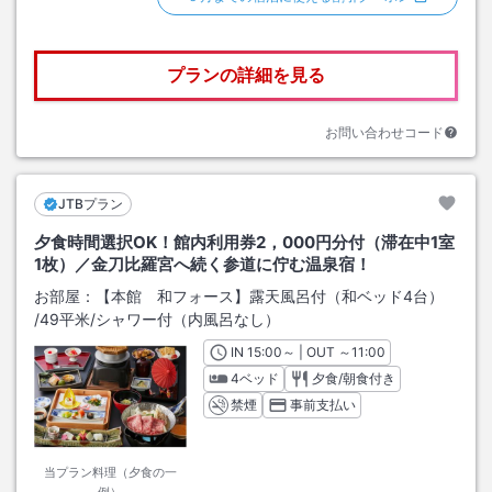
プランの詳細を見る
お問い合わせコード
JTBプラン
夕食時間選択OK！館内利用券2，000円分付（滞在中1室
1枚）／金刀比羅宮へ続く参道に佇む温泉宿！
お部屋：
【本館 和フォース】露天風呂付（和ベッド4台）
/
49平米
/シャワー付（内風呂なし）
IN
チェックイン
15:00
～ | OUT
チェックアウト
～
11:00
4ベッド
夕食/朝食付き
禁煙
事前支払い
当プラン料理（夕食の一