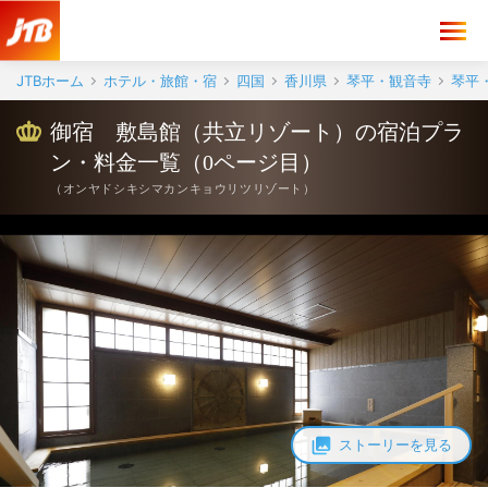
JTBホーム
ホテル・旅館・宿
四国
香川県
琴平・観音寺
琴平
御宿 敷島館（共立リゾート）の宿泊プラ
ン・料金一覧（0ページ目）
（
オンヤドシキシマカンキョウリツリゾート
）
ストーリーを見る