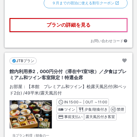
９月までの宿泊に使える割引クーポン
プランの詳細を見る
お問い合わせコード
JTBプラン
館内利用券2，000円分付（滞在中1室1枚）／夕食はプレ
ミアム和ツイン客室限定！特選会席
お部屋：
【本館 プレミアム和ツイン】桧露天風呂付(和ベッ
ド2台)
/
49平米
/露天風呂付
IN
チェックイン
15:00
～ | OUT
チェックアウト
～
11:00
ツイン
夕食/朝食付き
禁煙
事前支払い
露天風呂付き客室
当プラン料理（朝食の一