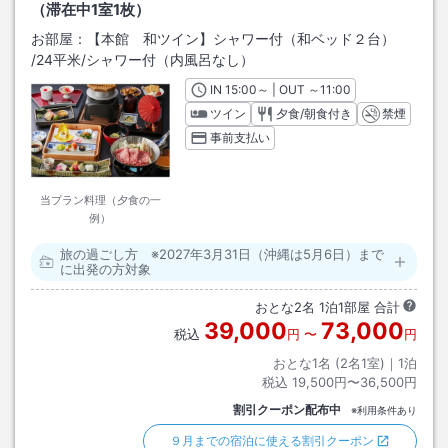
（滞在中1室1枚）
お部屋：
【本館 和ツイン】シャワー付（和ベッド２台）
/
24平米
/シャワー付（内風呂なし）
IN
チェックイン
15:00
～ | OUT
チェックアウト
～
11:00
ツイン
夕食/朝食付き
禁煙
事前支払い
当プラン料理（夕食の一
例）
旅の過ごし方 ※2027年3月31日（沖縄は5月6日）まで
に出発の方対象
おとな
2
名
1
泊
1
部屋 合計
39,000
73,000
税込
円
〜
円
おとな1名 (
2
名1室)｜
1
泊
税込
19,500円〜36,500円
割引クーポン配布中
※利用条件あり
９月までの宿泊に使える割引クーポン