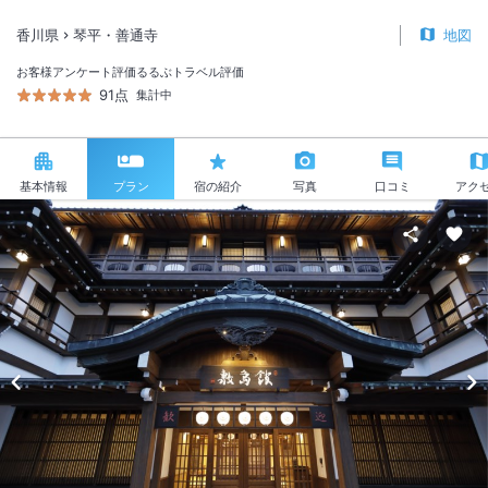
香川県
琴平・善通寺
地図
お客様アンケート評価
るるぶトラベル評価
91点
集計中
基本情報
プラン
宿の紹介
写真
口コミ
アク