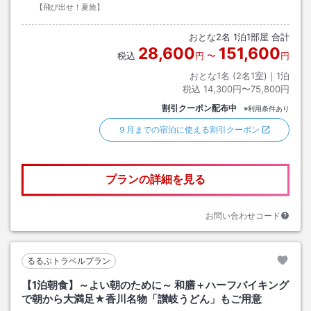
【飛び出せ！夏旅】
おとな
2
名
1
泊
1
部屋 合計
28,600
151,600
税込
円
〜
円
おとな1名 (
2
名1室)｜
1
泊
税込
14,300円〜75,800円
割引クーポン配布中
※利用条件あり
９月までの宿泊に使える割引クーポン
プランの詳細を見る
お問い合わせコード
るるぶトラベルプラン
【1泊朝食】～よい朝のために～ 和膳＋ハーフバイキング
で朝から大満足★香川名物「讃岐うどん」もご用意