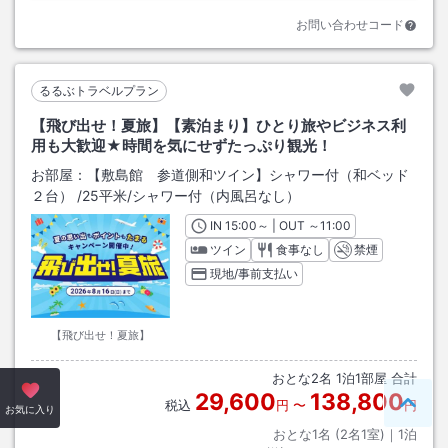
お問い合わせコード
るるぶトラベルプラン
【飛び出せ！夏旅】【素泊まり】ひとり旅やビジネス利
用も大歓迎★時間を気にせずたっぷり観光！
お部屋：
【敷島館 参道側和ツイン】シャワー付（和ベッド
２台）
/
25平米
/シャワー付（内風呂なし）
IN
チェックイン
15:00
～ | OUT
チェックアウト
～
11:00
ツイン
食事なし
禁煙
現地/事前支払い
【飛び出せ！夏旅】
おとな
2
名
1
泊
1
部屋 合計
29,600
138,800
税込
円
〜
円
ペー
お気に入り
おとな1名 (
2
名1室)｜
1
泊