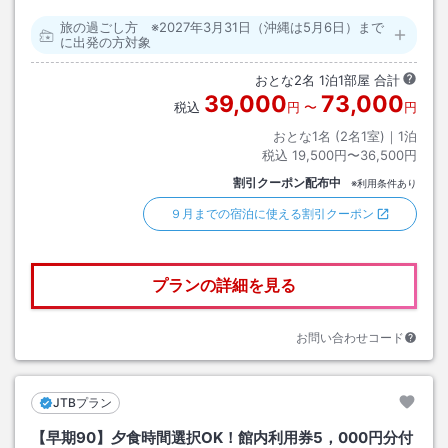
旅の過ごし方 ※2027年3月31日（沖縄は5月6日）まで
に出発の方対象
おとな
2
名
1
泊
1
部屋 合計
39,000
73,000
税込
円
〜
円
おとな1名 (
2
名1室)｜
1
泊
税込
19,500円〜36,500円
割引クーポン配布中
※利用条件あり
９月までの宿泊に使える割引クーポン
プランの詳細を見る
お問い合わせコード
JTBプラン
【早期90】夕食時間選択OK！館内利用券5，000円分付