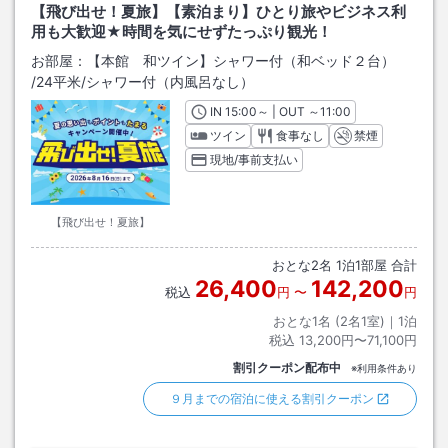
【飛び出せ！夏旅】【素泊まり】ひとり旅やビジネス利
用も大歓迎★時間を気にせずたっぷり観光！
お部屋：
【本館 和ツイン】シャワー付（和ベッド２台）
/
24平米
/シャワー付（内風呂なし）
IN
チェックイン
15:00
～ | OUT
チェックアウト
～
11:00
ツイン
食事なし
禁煙
現地/事前支払い
【飛び出せ！夏旅】
おとな
2
名
1
泊
1
部屋 合計
26,400
142,200
税込
円
〜
円
おとな1名 (
2
名1室)｜
1
泊
税込
13,200円〜71,100円
割引クーポン配布中
※利用条件あり
９月までの宿泊に使える割引クーポン