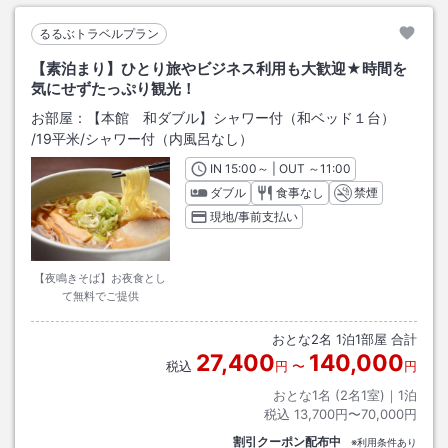
るるぶトラベルプラン
【素泊まり】ひとり旅やビジネス利用も大歓迎★時間を
気にせずたっぷり観光！
お部屋：
【本館 和ダブル】シャワー付（和ベッド１台）
/
19平米
/シャワー付（内風呂なし）
IN
チェックイン
15:00
～ | OUT
チェックアウト
～
11:00
ダブル
食事なし
禁煙
現地/事前支払い
【夜鳴きそば】お夜食とし
て無料でご提供
おとな
2
名
1
泊
1
部屋 合計
27,400
140,000
税込
円
〜
円
おとな1名 (
2
名1室)｜
1
泊
税込
13,700円〜70,000円
割引クーポン配布中
※利用条件あり