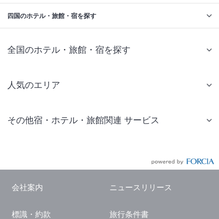
四国のホテル・旅館・宿を探す
全国のホテル・旅館・宿を探す
人気のエリア
札幌 ホテル
その他宿・ホテル・旅館関連 サービス
仙台 ホテル
国内旅行・国内ツアー
東京ディズニーリゾート(R)周辺 ホテル
JR・新幹線付きツアー
東京 ホテル
航空券付きツアー
東京ドーム ホテル
会社案内
ニュースリリース
現地観光・レジャーチケット
新宿 ホテル
標識・約款
旅行条件書
国内観光ガイド