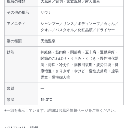
風呂の種類
大風呂／貸切・家族風呂／露天風呂
その他の風呂
サウナ
アメニティ
シャンプー／リンス／ボディソープ／石けん／
タオル／バスタオル／化粧品類／ドライヤー
湯の種類
天然温泉
効能
神経痛・筋肉痛・関節痛・五十肩・運動麻痺・
関節のこわばり・うちみ・くじき・慢性消化器
病・痔疾・冷え性・病後回復期・疲労回復・健
康増進・きりきず・やけど・慢性皮膚病・虚弱
児童・慢性婦人病
泉質
―
泉温
19.3℃
※一部を表示しています。詳細はお風呂情報ページをご覧ください。