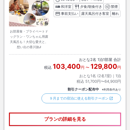
和洋室
夕食/朝食付き
禁煙
事前支払い
露天風呂付き客室
離れ
お部屋食・プライベートド
ッグラン・ワンちゃん用露
天風呂も！大切な愛犬と、
想い出の香川旅♪
おとな
2
名
1
泊
1
部屋 合計
103,400
129,800
税込
円
〜
円
おとな1名 (
2
名1室)｜
1
泊
税込
51,700円〜64,900円
割引クーポン配布中
※利用条件あり
９月までの宿泊に使える割引クーポン
プランの詳細を見る