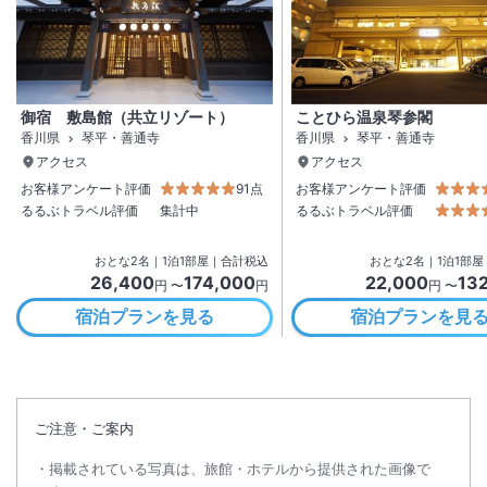
御宿 敷島館（共立リゾート）
ことひら温泉琴参閣
香川県
琴平・善通寺
香川県
琴平・善通寺
アクセス
アクセス
お客様アンケート評価
91点
お客様アンケート評価
るるぶトラベル評価
集計中
るるぶトラベル評価
おとな
2
名
｜
1
泊
1
部屋｜合計税込
おとな
2
名
｜
1
泊
1
部屋
26,400
174,000
22,000
13
円 〜
円
円 〜
宿泊プランを見る
宿泊プランを見
ご注意・ご案内
掲載されている写真は、旅館・ホテルから提供された画像で