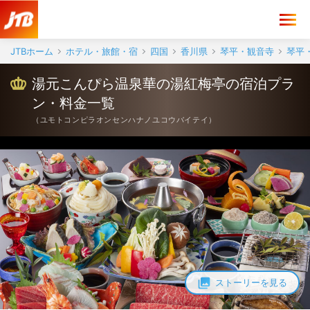
JTBホーム
ホテル・旅館・宿
四国
香川県
琴平・観音寺
琴平
湯元こんぴら温泉華の湯紅梅亭の宿泊プラ
ン・料金一覧
（
ユモトコンピラオンセンハナノユコウバイテイ
）
ストーリーを見る