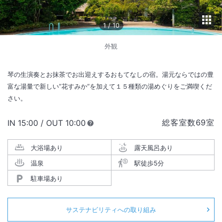
1
/
10
外観
琴の生演奏とお抹茶でお出迎えするおもてなしの宿。湯元ならではの豊
富な湯量で新しい”花すみか”を加えて１５種類の湯めぐりをご満喫くだ
さい。
総客室数
69
室
IN
チェックイン
15:00
/ OUT
チェックアウト
10:00
大浴場あり
露天風呂あり
温泉
駅徒歩5分
駐車場あり
サステナビリティへの取り組み