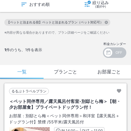
絞り込み
おすすめ順
(選択中)
【ペットと泊まれる宿】ペットと泊まれるプラン（ペット対応可）
この絞り込み条件を解除
※内容が異なる場合がありますので、プラン詳細ページをご確認ください
料金カレンダー
1
件のうち、
1
件を表示
一覧
プランごと
お部屋ごと
るるぶトラベルプラン
＜ペット同伴専用／露天風呂付客室‐別邸とら梅＞【朝・
夕お部屋食】プライベートドッグラン付！
お部屋：
別邸とら梅＜ペット同伴専用＞和洋室【露天風呂＋
ドッグラン付】禁煙
/
55平米
/露天風呂付
IN
チェックイン
14:00
～ | OUT
チェックアウト
～
11:00