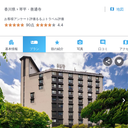
香川県
琴平・善通寺
地図
お客様アンケート評価
るるぶトラベル評価
90点
4.4
基本情報
プラン
宿の紹介
写真
口コミ
アク