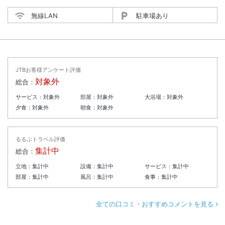
無線LAN
駐車場あり
JTBお客様アンケート評価
対象外
総合：
サービス：
対象外
部屋：
対象外
大浴場：
対象外
夕食：
対象外
朝食：
対象外
るるぶトラベル評価
集計中
総合：
立地：
集計中
設備：
集計中
サービス：
集計中
部屋：
集計中
風呂：
集計中
食事：
集計中
全ての口コミ・おすすめコメントを見る