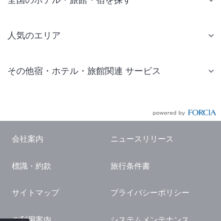
人気のエリア
札幌 ホテル
その他宿・ホテル・旅館関連 サービス
仙台 ホテル
国内旅行・国内ツアー
東京ディズニーリゾート(R)周辺 ホテル
JR・新幹線付きツアー
東京 ホテル
航空券付きツアー
東京ドーム ホテル
会社案内
ニュースリリース
現地観光・レジャーチケット
新宿 ホテル
標識・約款
旅行条件書
国内観光ガイド
横浜 ホテル
旅行・観光情報
熱海 ホテル
サイトマップ
プライバシーポリシー
名古屋 ホテル
ご利用案内
システムメンテナンス