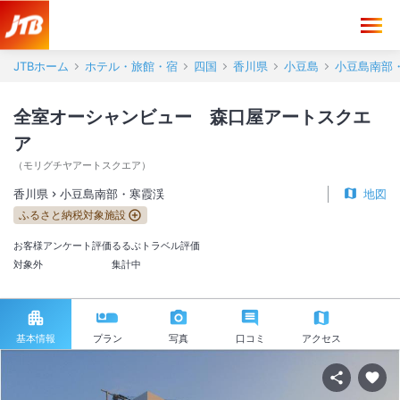
JTBホーム
ホテル・旅館・宿
四国
香川県
小豆島
小豆島南部
全室オーシャンビュー 森口屋アートスクエ
ア
（
モリグチヤアートスクエア
）
香川県
小豆島南部・寒霞渓
地図
ふるさと納税対象施設
お客様アンケート評価
るるぶトラベル評価
対象外
集計中
基本情報
プラン
写真
口コミ
アクセス