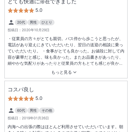
とても快適に滞在できました
5.0
20代
男性
ひとり
投稿日：
2020年10月29日
・従業員の方々がとても親切。バス停から歩こうと思ったが、
電話があり迎えにきていただいたり、翌日の送迎の相談に乗っ
ていただいたり。 ・食事がとても良かった。お値段に対して内
容が豪華だと感じ、味も良かった。またお品書きがあったり、
細やかな気配りがあったりと従業員の方もとても感じが良かっ
た。 ・お部屋は昔ながらの宿舎、といった感じであったが、清
もっと見る
潔であり、寝具も快適。お風呂も広くてよかった。 ・立地は丘
の上にあり、またバスも本数が少ないが、本数の多いバス停ま
で連絡すれば迎えに来てもらえる。また丘の上から瀬戸内海の
コスパ良し
眺めが素晴らしい。 ・唯一洗濯機が故障していたのだけ残念で
5.0
した。
60代
男性
その他
投稿日：
2019年01月26日
内海への出張の際はほとんど利用させていただいています。朝