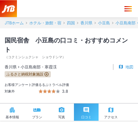
国民宿舎 小豆島 口コミ・おすすめコメント＜小豆島南部・寒霞渓＞
JTBホーム
ホテル・旅館・宿
四国
香川県
小豆島
小豆島南部
国民宿舎 小豆島の口コミ・おすすめコメン
ト
（
コクミンシュクシャ ショウドシマ
）
香川県
小豆島南部・寒霞渓
地図
ふるさと納税対象施設
お客様アンケート評価
るるぶトラベル評価
3.8
対象外
基本情報
プラン
写真
口コミ
アクセス