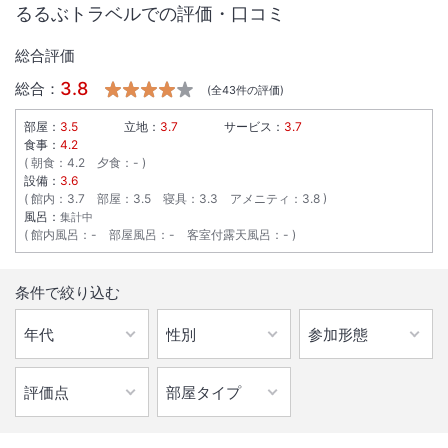
るるぶトラベルでの評価・口コミ
総合評価
3.8
総合：
(全
43
件の評価)
部屋：
3.5
立地：
3.7
サービス：
3.7
食事：
4.2
朝食
：
4.2
夕食
：
-
設備：
3.6
館内
：
3.7
部屋
：
3.5
寝具
：
3.3
アメニティ
：
3.8
風呂：
集計中
館内風呂
：
-
部屋風呂
：
-
客室付露天風呂
：
-
1
/
10
条件で絞り込む
外観
ー夕陽と星を眺める瀬戸内海の島時間ー日本夕陽百選の美しい展望をお
楽しみください。新鮮な魚介や旬の素材にこだわった料理も人気！全館
WiFi完備。