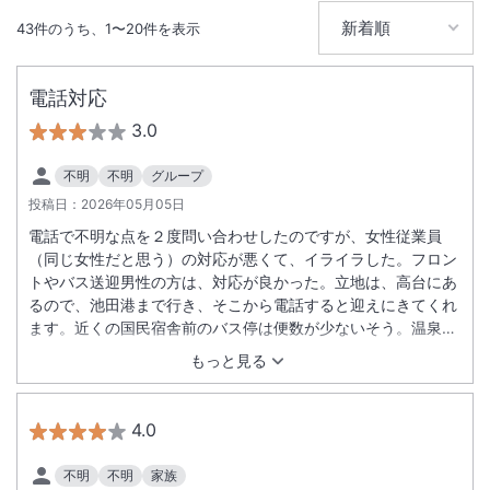
IN
チェックイン
15:00
/ OUT
チェック
10:00
43
件のうち、
1
〜
20
件を表示
温泉
無線LAN
電話対応
駐車場あり
3.0
不明
不明
グループ
投稿日：
2026年05月05日
電話で不明な点を２度問い合わせしたのですが、女性従業員
（同じ女性だと思う）の対応が悪くて、イライラした。フロン
トやバス送迎男性の方は、対応が良かった。立地は、高台にあ
るので、池田港まで行き、そこから電話すると迎えにきてくれ
ます。近くの国民宿舎前のバス停は便数が少ないそう。温泉
は、想像以上に良かった。シャンプーはＤＨＣやツバキなど４
もっと見る
種類くらいあった。朝食はとても美味しかった。
4.0
不明
不明
家族