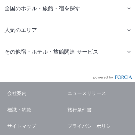
全国のホテル・旅館・宿を探す
人気のエリア
札幌 ホテル
その他宿・ホテル・旅館関連 サービス
仙台 ホテル
国内旅行・国内ツアー
東京ディズニーリゾート(R)周辺 ホテル
JR・新幹線付きツアー
東京 ホテル
航空券付きツアー
東京ドーム ホテル
会社案内
ニュースリリース
現地観光・レジャーチケット
新宿 ホテル
標識・約款
旅行条件書
国内観光ガイド
横浜 ホテル
旅行・観光情報
熱海 ホテル
サイトマップ
プライバシーポリシー