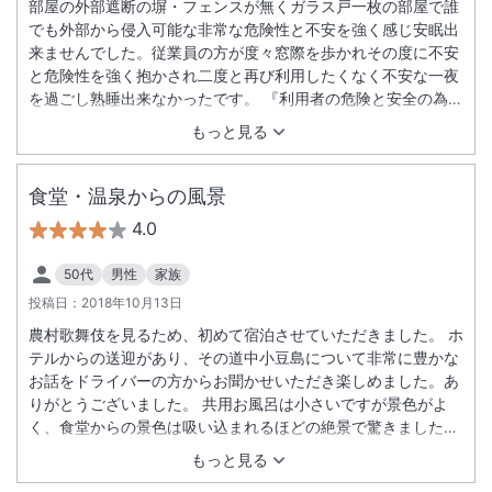
部屋の外部遮断の塀・フェンスが無くガラス戸一枚の部屋で誰
でも外部から侵入可能な非常な危険性と不安を強く感じ安眠出
来ませんでした。従業員の方が度々窓際を歩かれその度に不安
と危険性を強く抱かされ二度と再び利用したくなく不安な一夜
を過ごし熟睡出来なかったです。 『利用者の危険と安全の為に
絶対に塀・フェンス』をすべきです。 生まれて初めて国民宿舎
もっと見る
を利用し全国全ての国民宿舎が同様なのかと最悪の印象を感じ
改められない限り今後全国全ての国民宿舎は利用致しません。
食堂・温泉からの風景
4.0
50代
男性
家族
投稿日：
2018年10月13日
農村歌舞伎を見るため、初めて宿泊させていただきました。 ホ
テルからの送迎があり、その道中小豆島について非常に豊かな
お話をドライバーの方からお聞かせいただき楽しめました。あ
りがとうございました。 共用お風呂は小さいですが景色がよ
く、食堂からの景色は吸い込まれるほどの絶景で驚きました。
価格は安く、立地が最高でしたので、また訪れさせていただき
もっと見る
たいと思います。