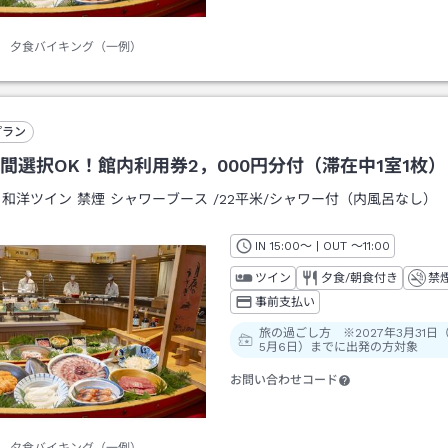
夕食バイキング（一例）
プラン
間選択OK！館内利用券2，000円分付（滞在中1室1枚）
：
和洋ツイン 禁煙 シャワーブース
/
22平米
/シャワー付（内風呂なし）
IN
チェックイン
15:00
～ | OUT
チェックアウト
～
11:00
ツイン
夕食/朝食付き
禁
事前支払い
旅の過ごし方 ※2027年3月31日
5月6日）までに出発の方対象
お問い合わせコード
夕食バイキング（一例）