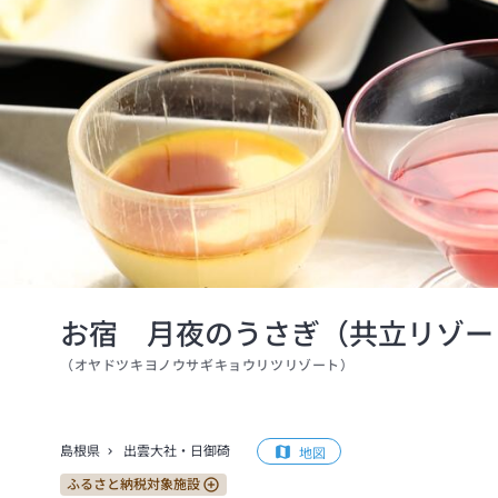
お宿 月夜のうさぎ（共立リゾー
（
オヤドツキヨノウサギキョウリツリゾート
）
島根県
出雲大社・日御碕
地図
ふるさと納税対象施設