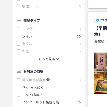
喫煙ルーム
0
部屋タイプ
JTB
【早期
シングル
0
枚）
ツイン
20
お部屋
ダブル
0
和室
0
もっと見る
お部屋の特徴
露天風呂付客室
0
ペット(犬)OK
ペット(猫)OK
インターネット接続可能
40