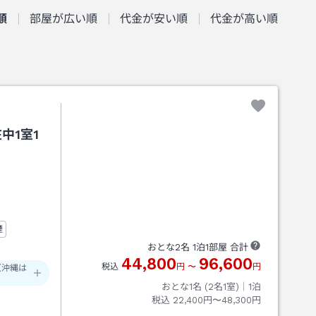
順
部屋が広い順
代金が安い順
代金が高い順
中1室1
煙
おとな
2
名
1
泊
1
部屋 合計
44,800
96,600
税込
円
〜
円
（沖縄は
おとな1名 (
2
名1室)｜
1
泊
税込
22,400円〜48,300円