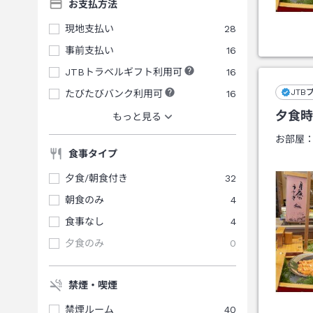
お支払方法
現地支払い
28
事前支払い
16
JTBトラベルギフト利用可
16
JTB
たびたびバンク利用可
16
夕食時
もっと見る
お部屋
食事タイプ
夕食/朝食付き
32
朝食のみ
4
食事なし
4
夕食のみ
0
禁煙・喫煙
禁煙ルーム
40