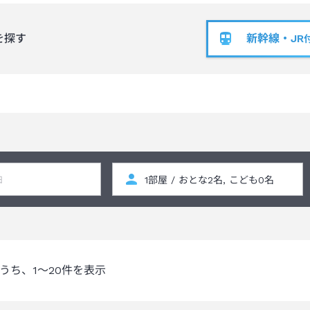
新幹線・JR
を探す
うち、
1～20
件を表示