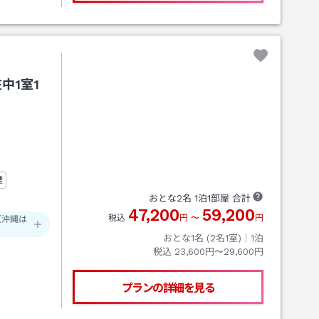
中1室1
煙
おとな
2
名
1
泊
1
部屋 合計
47,200
59,200
税込
円
〜
円
（沖縄は
おとな1名 (
2
名1室)｜
1
泊
税込
23,600円〜29,600円
プランの詳細を見る