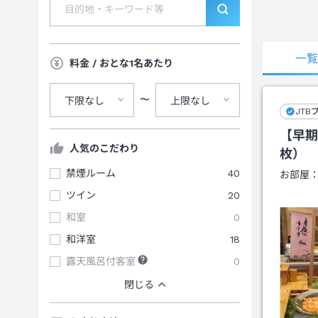
一
料金 / おとな1名あたり
〜
下限なし
上限なし
JTB
【早期
人気のこだわり
枚）
禁煙ルーム
40
お部屋
ツイン
20
和室
0
和洋室
18
露天風呂付客室
0
閉じる