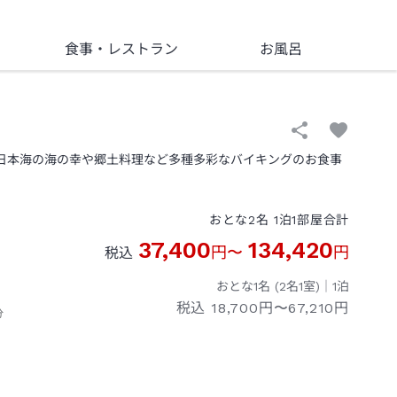
食事
・レストラン
お風呂
！日本海の海の幸や郷土料理など多種多彩なバイキングのお食事
おとな
2
名
1
泊
1
部屋
合計
37,400
134,420
円
〜
円
税込
おとな1名 (
2
名1室)｜
1
泊
税込
18,700円〜67,210円
分