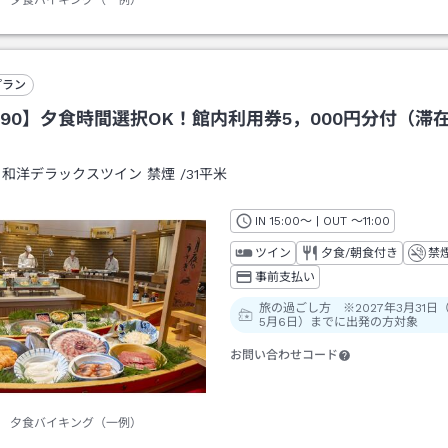
プラン
90】夕食時間選択OK！館内利用券5，000円分付（滞在
：
和洋デラックスツイン 禁煙
/
31平米
IN
チェックイン
15:00
～ | OUT
チェックアウト
～
11:00
ツイン
夕食/朝食付き
禁
事前支払い
旅の過ごし方 ※2027年3月31日
5月6日）までに出発の方対象
お問い合わせコード
夕食バイキング（一例）