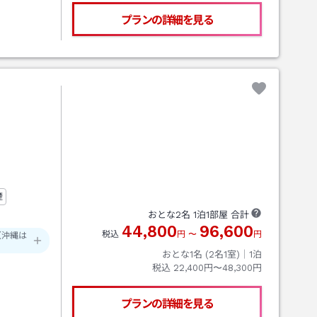
プランの詳細を見る
煙
おとな
2
名
1
泊
1
部屋 合計
44,800
96,600
税込
円
〜
円
（沖縄は
おとな1名 (
2
名1室)｜
1
泊
税込
22,400円〜48,300円
プランの詳細を見る