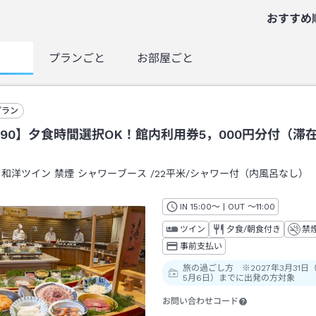
おすすめ
覧
プランごと
お部屋ごと
プラン
90】夕食時間選択OK！館内利用券5，000円分付（滞在
：
和洋ツイン 禁煙 シャワーブース
/
22平米
/シャワー付（内風呂なし）
IN
チェックイン
15:00
～ | OUT
チェックアウト
～
11:00
ツイン
夕食/朝食付き
禁
事前支払い
旅の過ごし方 ※2027年3月31日
5月6日）までに出発の方対象
お問い合わせコード