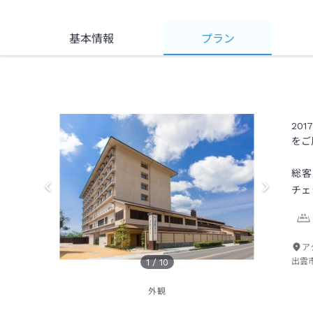
基本情報
プラン
20
をご
総客
チェ
ア
出雲
1
/
10
外観