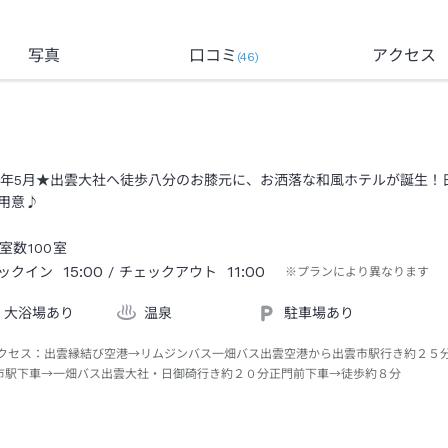
写真
口コミ
アクセス
(
46
)
17年5月★出雲大社へ徒歩八分のお膝元に、お洒落な和風ホテルが誕生
用意♪
室数
100
室
15:00
11:00
ックイン
/ チェックアウト
※プランにより異なります
大浴場あり
温泉
駐車場あり
クセス：
出雲縁結び空港→リムジンバス一畑バス出雲空港から出雲市駅行き約２５
市駅下車→一畑バス出雲大社・日御碕行き約２０分正門前下車→徒歩約８分