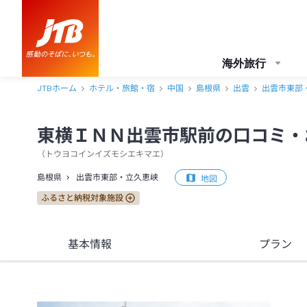
東横ＩＮＮ出雲市駅前 口コミ・おすすめコメント＜出雲市東部・立久
海外旅行
JTBホーム
ホテル・旅館・宿
中国
島根県
出雲
出雲市東部
東横ＩＮＮ出雲市駅前の口コミ・
（
トウヨコインイズモシエキマエ
）
島根県
出雲市東部・立久恵峡
地図
ふるさと納税対象施設
基本情報
プラン