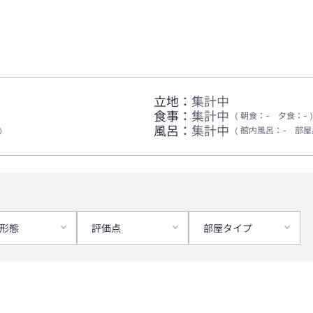
立地：
集計中
食事：
集計中
朝食
：
-
夕食
：
-
風呂：
集計中
館内風呂
：
-
部屋
形態
評価点
部屋タイプ