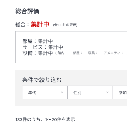
総合評価
集計中
総合：
(全
133
件の評価)
部屋：
集計中
サービス：
集計中
設備：
集計中
館内
：
-
部屋
：
-
寝具
：
-
アメニティ
：
-
条件で絞り込む
年代
性別
参加
133
件のうち、
1
〜
20
件を表示