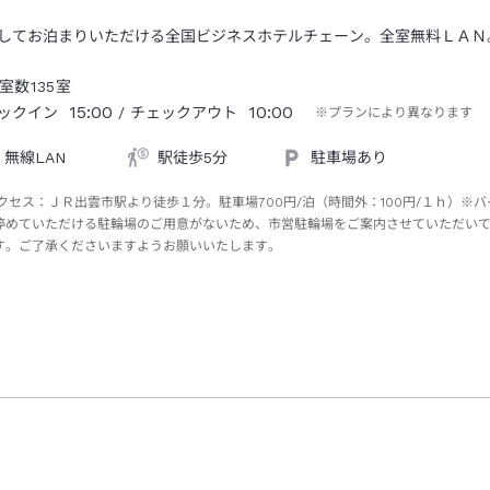
してお泊まりいただける全国ビジネスホテルチェーン。全室無料ＬＡＮ
室数
135
室
15:00
10:00
ックイン
/ チェックアウト
※プランにより異なります
無線LAN
駅徒歩5分
駐車場あり
クセス：
ＪＲ出雲市駅より徒歩１分。駐車場700円/泊（時間外：100円/１ｈ）※バ
停めていただける駐輪場のご用意がないため、市営駐輪場をご案内させていただい
す。ご了承くださいますようお願いいたします。