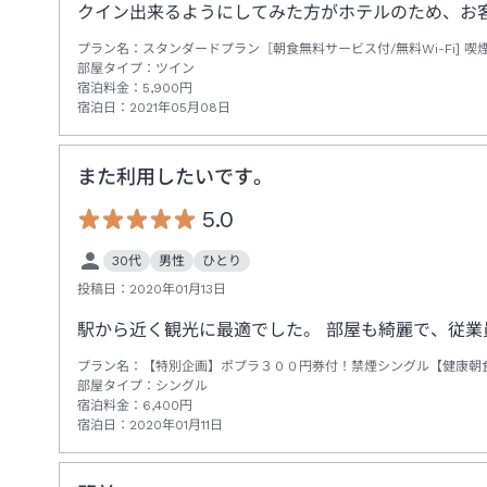
クイン出来るようにしてみた方がホテルのため、お
プラン名：
スタンダードプラン［朝食無料サービス付/無料Wi-Fi] 喫
部屋タイプ：
ツイン
宿泊料金：
5,900
円
宿泊日：
2021年05月08日
また利用したいです。
5.0
30代
男性
ひとり
投稿日：
2020年01月13日
駅から近く観光に最適でした。 部屋も綺麗で、従業
プラン名：
【特別企画】ポプラ３００円券付！禁煙シングル【健康朝食
部屋タイプ：
シングル
宿泊料金：
6,400
円
宿泊日：
2020年01月11日