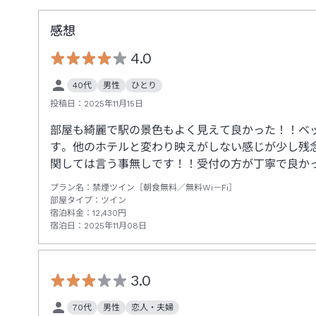
感想
4.0
40代
男性
ひとり
投稿日：
2025年11月15日
部屋も綺麗で駅の景色もよく見えて良かった！！ベ
す。他のホテルと変わり映えがしない感じが少し残
関しては言う事無しです！！受付の方が丁寧で良か
プラン名：
禁煙ツイン［朝食無料／無料Wi－Fi］
部屋タイプ：
ツイン
宿泊料金：
12,430
円
宿泊日：
2025年11月08日
3.0
70代
男性
恋人・夫婦