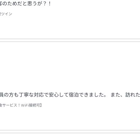
客のためだと思うが？！
煙ツイン
員の方も丁寧な対応で安心して宿泊できました。 また、訪れ
サービス！WiFi接続可】