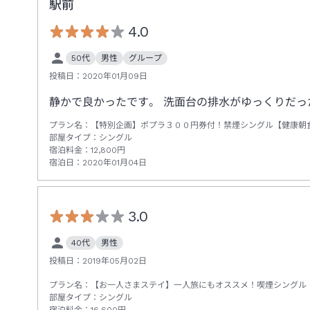
駅前
4.0
50代
男性
グループ
投稿日：
2020年01月09日
静かで良かったです。 洗面台の排水がゆっくりだ
プラン名：
【特別企画】ポプラ３００円券付！禁煙シングル【健康朝食
部屋タイプ：
シングル
宿泊料金：
12,800
円
宿泊日：
2020年01月04日
3.0
40代
男性
投稿日：
2019年05月02日
プラン名：
【お一人さまステイ】一人旅にもオススメ！喫煙シングル
部屋タイプ：
シングル
宿泊料金：
16,600
円