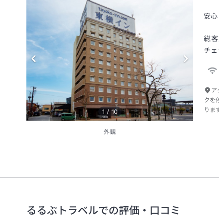
安心
総客
チェ
ア
クを
りま
1
/
10
外観
るるぶトラベルでの評価・口コミ