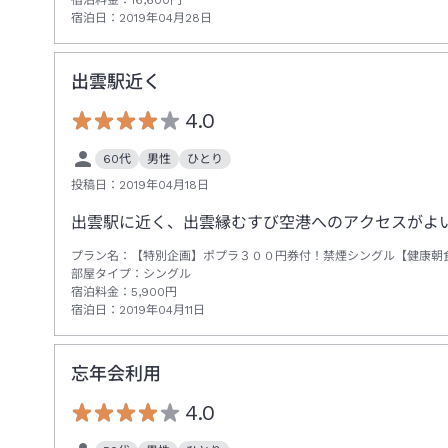
宿泊日：
2019年04月28日
出雲駅近く
4.0
60代
男性
ひとり
投稿日：
2019年04月18日
出雲駅に近く、出雲縁むすび空港へのアクセスがよ
プラン名：
【特別企画】ポプラ３００円券付！禁煙シングル【健康朝食
部屋タイプ：
シングル
宿泊料金：
5,900
円
宿泊日：
2019年04月11日
忘年会利用
4.0