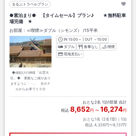
るるぶトラベルプラン
●素泊まり● 【タイムセール】プラン♪ ★無料駐車
場完備 ★
お部屋：
≪喫煙≫ダブル（シモンズ）
/
15平米
IN
チェックイン
15:00
～ | OUT
チェックアウト
～
10:00
ダブル
食事なし
喫煙
現地支払い
◆縁結びの神様「出雲大
社」◆ 素敵なご縁があり
ますように・・。 当ホテ
ルからお車で１５分
おとな
2
名
1
泊
1
部屋 合計
8,652
16,274
税込
円
〜
円
おとな1名 (
2
名1室)｜
1
泊
税込
4,326円〜8,137円