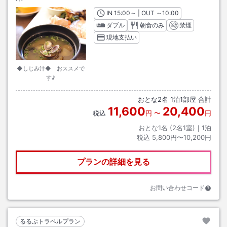
IN
チェックイン
15:00
～ | OUT
チェックアウト
～
10:00
ダブル
朝食のみ
禁煙
現地支払い
◆しじみ汁◆ おススメで
す♪
おとな
2
名
1
泊
1
部屋 合計
11,600
20,400
税込
円
〜
円
おとな1名 (
2
名1室)｜
1
泊
税込
5,800円〜10,200円
プランの詳細を見る
お問い合わせコード
るるぶトラベルプラン