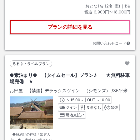
おとな1名 (
2
名1室)｜
1
泊
税込
6,900円〜18,900円
プランの詳細を見る
お問い合わせコード
るるぶトラベルプラン
●素泊まり● 【タイムセール】プラン♪ ★無料駐車
場完備 ★
お部屋：
【禁煙】デラックスツイン （シモンズ）
/
35平米
IN
チェックイン
15:00
～ | OUT
チェックアウト
～
10:00
ツイン
食事なし
禁煙
現地支払い
◆縁結びの神様「出雲大
社」◆ 素敵なご縁があり