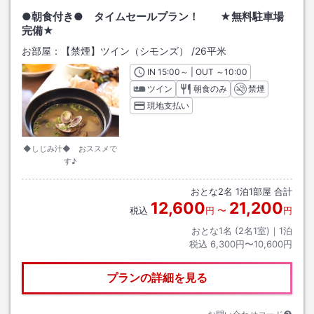
●朝食付き● タイムセールプラン！ ★無料駐車場
完備★
お部屋：
【禁煙】ツイン（シモンズ）
/
26平米
IN
チェックイン
15:00
～ | OUT
チェックアウト
～
10:00
ツイン
朝食のみ
禁煙
現地支払い
◆しじみ汁◆ おススメで
す♪
おとな
2
名
1
泊
1
部屋 合計
12,600
21,200
税込
円
〜
円
おとな1名 (
2
名1室)｜
1
泊
税込
6,300円〜10,600円
プランの詳細を見る