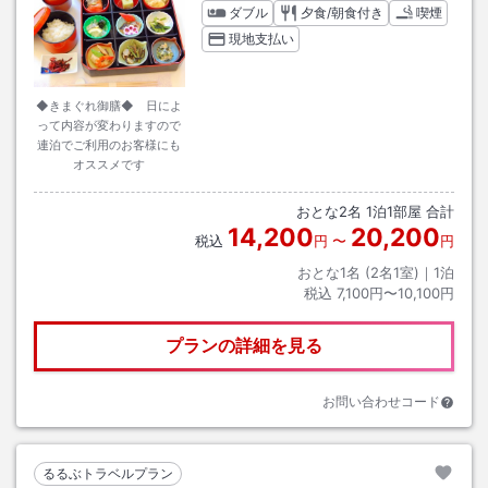
ダブル
夕食/朝食付き
喫煙
現地支払い
◆きまぐれ御膳◆ 日によ
って内容が変わりますので
連泊でご利用のお客様にも
オススメです
おとな
2
名
1
泊
1
部屋 合計
14,200
20,200
税込
円
〜
円
おとな1名 (
2
名1室)｜
1
泊
税込
7,100円〜10,100円
プランの詳細を見る
お問い合わせコード
るるぶトラベルプラン