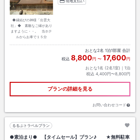
現地支払い
◆縁結びの神様「出雲大
社」◆ 素敵なご縁があり
ますように・・。 当ホテ
ルからお車で１５分
おとな
2
名
1
泊
1
部屋 合計
8,800
17,600
税込
円
〜
円
おとな1名 (
2
名1室)｜
1
泊
税込
4,400円〜8,800円
プランの詳細を見る
お問い合わせコード
るるぶトラベルプラン
●素泊まり● 【タイムセール】プラン♪ ★無料駐車