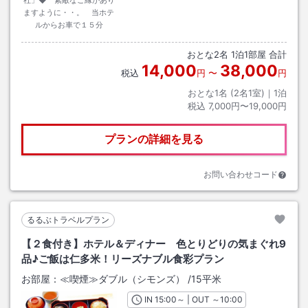
ますように・・。 当ホテ
ルからお車で１５分
おとな
2
名
1
泊
1
部屋 合計
14,000
38,000
税込
円
〜
円
おとな1名 (
2
名1室)｜
1
泊
税込
7,000円〜19,000円
プランの詳細を見る
お問い合わせコード
るるぶトラベルプラン
【２食付き】ホテル＆ディナー 色とりどりの気まぐれ9
品♪ご飯は仁多米！リーズナブル食彩プラン
お部屋：
≪喫煙≫ダブル（シモンズ）
/
15平米
IN
チェックイン
15:00
～ | OUT
チェックアウト
～
10:00