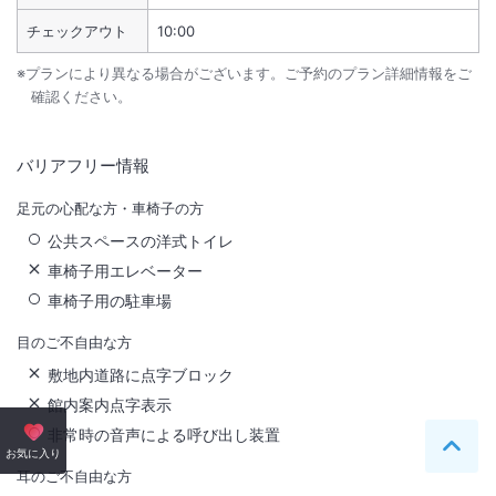
チェックアウト
10:00
※プランにより異なる場合がございます。ご予約のプラン詳細情報をご
確認ください。
バリアフリー情報
足元の心配な方・車椅子の方
公共スペースの洋式トイレ
車椅子用エレベーター
車椅子用の駐車場
目のご不自由な方
敷地内道路に点字ブロック
館内案内点字表示
非常時の音声による呼び出し装置
ペー
お気に入り
耳のご不自由な方