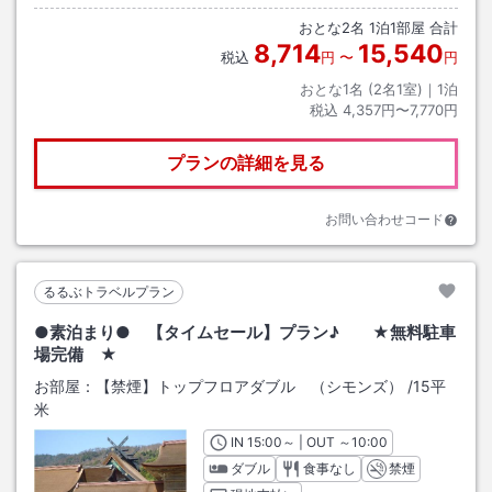
おとな
2
名
1
泊
1
部屋 合計
8,714
15,540
税込
円
〜
円
おとな1名 (
2
名1室)｜
1
泊
税込
4,357円〜7,770円
プランの詳細を見る
お問い合わせコード
るるぶトラベルプラン
●素泊まり● 【タイムセール】プラン♪ ★無料駐車
場完備 ★
お部屋：
【禁煙】トップフロアダブル （シモンズ）
/
15平
米
IN
チェックイン
15:00
～ | OUT
チェックアウト
～
10:00
ダブル
食事なし
禁煙