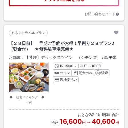
お問い合わせコード
るるぶトラベルプラン
【２８日前】 早期ご予約がお得！早割り２８プラン♪
（朝食付） ★無料駐車場完備★
お部屋：
【禁煙】デラックスツイン （シモンズ）
/
35平米
IN
チェックイン
15:00
～ | OUT
チェックアウト
～
10:00
ツイン
朝食のみ
禁煙
現地支払い
◆ 朝食バイキング ◆
一例
おとな
2
名
1
泊
1
部屋 合計
16,600
40,600
税込
円
〜
円