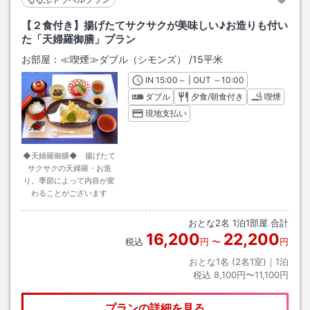
【２食付き】揚げたてサクサクが美味しい♪お造りも付い
た「天婦羅御膳」プラン
お部屋：
≪喫煙≫ダブル（シモンズ）
/
15平米
IN
チェックイン
15:00
～ | OUT
チェックアウト
～
10:00
ダブル
夕食/朝食付き
喫煙
現地支払い
◆天婦羅御膳◆ 揚げたて
サクサクの天婦羅・お造
り。季節によって内容が変
わることがございます
おとな
2
名
1
泊
1
部屋 合計
16,200
22,200
税込
円
〜
円
おとな1名 (
2
名1室)｜
1
泊
税込
8,100円〜11,100円
プランの詳細を見る