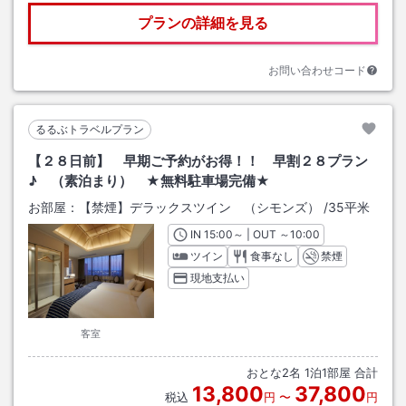
プランの詳細を見る
お問い合わせコード
るるぶトラベルプラン
【２８日前】 早期ご予約がお得！！ 早割２８プラン
♪ （素泊まり） ★無料駐車場完備★
お部屋：
【禁煙】デラックスツイン （シモンズ）
/
35平米
IN
チェックイン
15:00
～ | OUT
チェックアウト
～
10:00
ツイン
食事なし
禁煙
現地支払い
客室
おとな
2
名
1
泊
1
部屋 合計
13,800
37,800
税込
円
〜
円