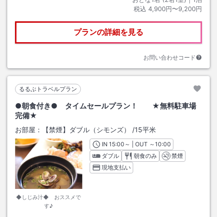
税込
4,900円〜9,200円
プランの詳細を見る
お問い合わせコード
るるぶトラベルプラン
●朝食付き● タイムセールプラン！ ★無料駐車場
完備★
お部屋：
【禁煙】ダブル（シモンズ）
/
15平米
IN
チェックイン
15:00
～ | OUT
チェックアウト
～
10:00
ダブル
朝食のみ
禁煙
現地支払い
◆しじみ汁◆ おススメで
す♪