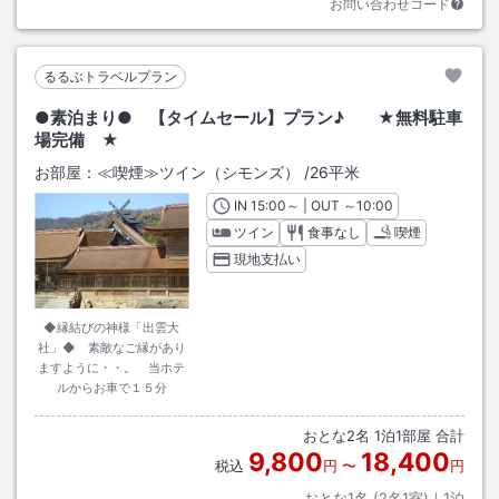
お問い合わせコード
るるぶトラベルプラン
●素泊まり● 【タイムセール】プラン♪ ★無料駐車
場完備 ★
お部屋：
≪喫煙≫ツイン（シモンズ）
/
26平米
IN
チェックイン
15:00
～ | OUT
チェックアウト
～
10:00
ツイン
食事なし
喫煙
現地支払い
◆縁結びの神様「出雲大
社」◆ 素敵なご縁があり
ますように・・。 当ホテ
ルからお車で１５分
おとな
2
名
1
泊
1
部屋 合計
9,800
18,400
税込
円
〜
円
おとな1名 (
2
名1室)｜
1
泊