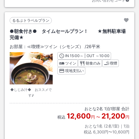
お問い合わせコード
るるぶトラベルプラン
●朝食付き● タイムセールプラン！ ★無料駐車場
完備★
お部屋：
≪喫煙≫ツイン（シモンズ）
/
26平米
IN
チェックイン
15:00
～ | OUT
チェックアウト
～
10:00
ツイン
朝食のみ
喫煙
現地支払い
◆しじみ汁◆ おススメで
す♪
おとな
2
名
1
泊
1
部屋 合計
12,600
21,200
税込
円
〜
円
おとな1名 (
2
名1室)｜
1
泊
税込
6,300円〜10,600円