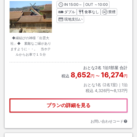
IN
チェックイン
15:00
～ | OUT
チェックアウト
～
10:00
ダブル
食事なし
禁煙
現地支払い
◆縁結びの神様「出雲大
社」◆ 素敵なご縁があり
ますように・・。 当ホテ
ルからお車で１５分
おとな
2
名
1
泊
1
部屋 合計
8,652
16,274
税込
円
〜
円
おとな1名 (
2
名1室)｜
1
泊
税込
4,326円〜8,137円
プランの詳細を見る
お問い合わせコード