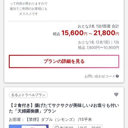
って内容が変わりますので
連泊でご利用のお客様にも
オススメです
おとな
2
名
1
泊
1
部屋 合計
15,600
21,800
税込
円
〜
円
おとな1名 (
2
名1室)｜
1
泊
税込
7,800円〜10,900円
プランの詳細を見る
お問い合わせコード
るるぶトラベルプラン
【２食付き】揚げたてサクサクが美味しい♪お造りも付い
た「天婦羅御膳」プラン
お部屋：
【禁煙】ダブル（シモンズ）
/
15平米
IN
チェックイン
15:00
～ | OUT
チェックアウト
～
10:00