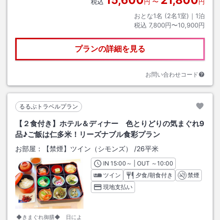
15,600
21,800
税込
円
〜
円
おとな1名 (
2
名1室)｜
1
泊
税込
7,800円〜10,900円
プランの詳細を見る
お問い合わせコード
るるぶトラベルプラン
【２食付き】ホテル＆ディナー 色とりどりの気まぐれ9
品♪ご飯は仁多米！リーズナブル食彩プラン
お部屋：
【禁煙】ツイン（シモンズ）
/
26平米
IN
チェックイン
15:00
～ | OUT
チェックアウト
～
10:00
ツイン
夕食/朝食付き
禁煙
現地支払い
◆きまぐれ御膳◆ 日によ