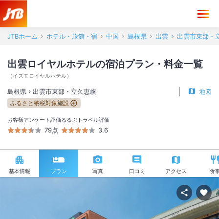
JTBホーム
ホテル・旅館・宿
中国
島根県
出雲
出雲市東部・
出雲ロイヤルホテルの宿泊プラン・料金一覧
（
イズモロイヤルホテル
）
島根県
出雲市東部・立久恵峡
地図
ふるさと納税対象施設
お客様アンケート評価
るるぶトラベル評価
79点
3.6
基本情報
プラン
写真
口コミ
アクセス
食