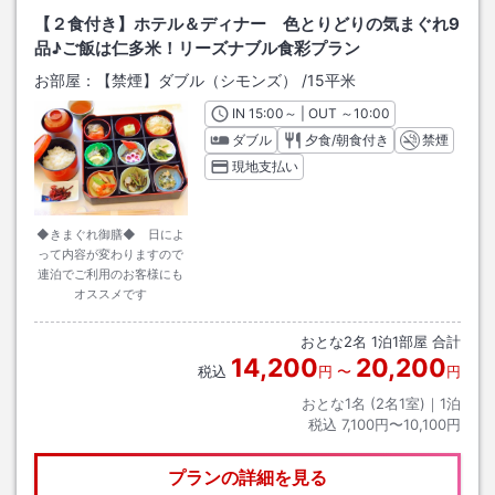
【２食付き】ホテル＆ディナー 色とりどりの気まぐれ9
品♪ご飯は仁多米！リーズナブル食彩プラン
お部屋：
【禁煙】ダブル（シモンズ）
/
15平米
IN
チェックイン
15:00
～ | OUT
チェックアウト
～
10:00
ダブル
夕食/朝食付き
禁煙
現地支払い
◆きまぐれ御膳◆ 日によ
って内容が変わりますので
連泊でご利用のお客様にも
オススメです
おとな
2
名
1
泊
1
部屋 合計
14,200
20,200
税込
円
〜
円
おとな1名 (
2
名1室)｜
1
泊
税込
7,100円〜10,100円
プランの詳細を見る