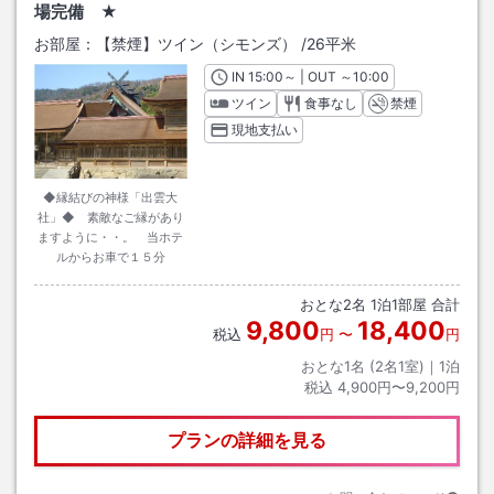
場完備 ★
お部屋：
【禁煙】ツイン（シモンズ）
/
26平米
IN
チェックイン
15:00
～ | OUT
チェックアウト
～
10:00
ツイン
食事なし
禁煙
現地支払い
◆縁結びの神様「出雲大
社」◆ 素敵なご縁があり
ますように・・。 当ホテ
ルからお車で１５分
おとな
2
名
1
泊
1
部屋 合計
9,800
18,400
税込
円
〜
円
おとな1名 (
2
名1室)｜
1
泊
税込
4,900円〜9,200円
プランの詳細を見る