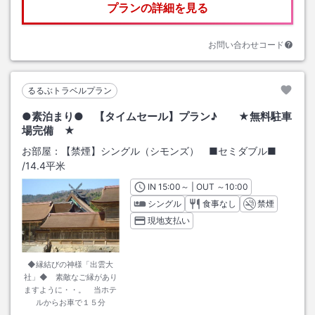
プランの詳細を見る
お問い合わせコード
るるぶトラベルプラン
●素泊まり● 【タイムセール】プラン♪ ★無料駐車
場完備 ★
お部屋：
【禁煙】シングル（シモンズ） ■セミダブル■
/
14.4平米
IN
チェックイン
15:00
～ | OUT
チェックアウト
～
10:00
シングル
食事なし
禁煙
現地支払い
◆縁結びの神様「出雲大
社」◆ 素敵なご縁があり
ますように・・。 当ホテ
ルからお車で１５分