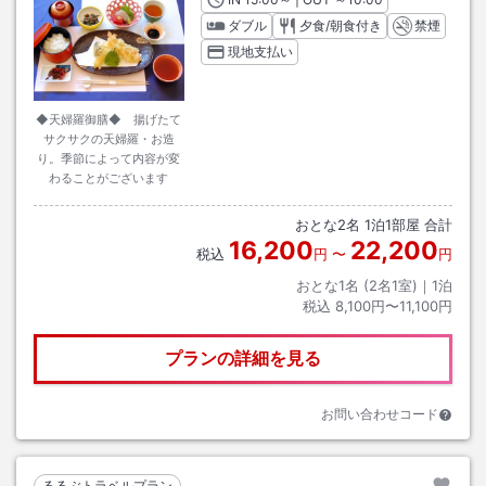
ダブル
夕食/朝食付き
禁煙
現地支払い
◆天婦羅御膳◆ 揚げたて
サクサクの天婦羅・お造
り。季節によって内容が変
わることがございます
おとな
2
名
1
泊
1
部屋 合計
16,200
22,200
税込
円
〜
円
おとな1名 (
2
名1室)｜
1
泊
税込
8,100円〜11,100円
プランの詳細を見る
お問い合わせコード
るるぶトラベルプラン