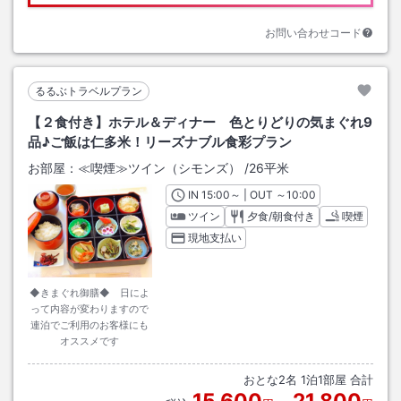
お問い合わせコード
るるぶトラベルプラン
【２食付き】ホテル＆ディナー 色とりどりの気まぐれ9
品♪ご飯は仁多米！リーズナブル食彩プラン
お部屋：
≪喫煙≫ツイン（シモンズ）
/
26平米
IN
チェックイン
15:00
～ | OUT
チェックアウト
～
10:00
ツイン
夕食/朝食付き
喫煙
現地支払い
◆きまぐれ御膳◆ 日によ
って内容が変わりますので
連泊でご利用のお客様にも
オススメです
おとな
2
名
1
泊
1
部屋 合計