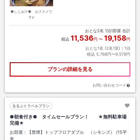
◆しじみ汁◆ おススメで
す♪
おとな
2
名
1
泊
1
部屋 合計
11,536
19,158
税込
円
〜
円
おとな1名 (
2
名1室)｜
1
泊
税込
5,768円〜9,579円
プランの詳細を見る
お問い合わせコード
るるぶトラベルプラン
●朝食付き● タイムセールプラン！ ★無料駐車場
完備★
お部屋：
【禁煙】トップフロアダブル （シモンズ）
/
15平
米