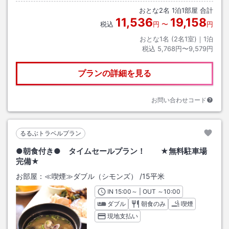
おとな
2
名
1
泊
1
部屋 合計
11,536
19,158
税込
円
〜
円
おとな1名 (
2
名1室)｜
1
泊
税込
5,768円〜9,579円
プランの詳細を見る
お問い合わせコード
るるぶトラベルプラン
●朝食付き● タイムセールプラン！ ★無料駐車場
完備★
お部屋：
≪喫煙≫ダブル（シモンズ）
/
15平米
IN
チェックイン
15:00
～ | OUT
チェックアウト
～
10:00
ダブル
朝食のみ
喫煙
現地支払い