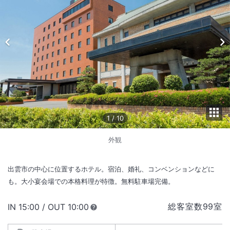
1
/
10
外観
出雲市の中心に位置するホテル。宿泊、婚礼、コンベンションなどに
も。大小宴会場での本格料理が特徴。無料駐車場完備。
総客室数
99
室
IN
チェックイン
15:00
/ OUT
チェックアウト
10:00