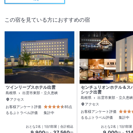
この宿を見ている方におすすめの宿
ツインリーブスホテル出雲
センチュリオンホテル＆ス
シック出雲
島根県
出雲市東部・立久恵峡
島根県
出雲市東部・立久恵峡
アクセス
アクセス
お客様アンケート評価
85点
お客様アンケート評価
るるぶトラベル評価
集計中
るるぶトラベル評価
集計中
おとな
2
名
｜
1
泊
1
部屋｜合計税込
おとな
2
名
｜
1
泊
1
部屋
9,900
37,560
9,000
11