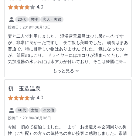
4.0
20代
男性
恋人・夫婦
投稿日：
2019年06月10日
妻と二人で利用しました。 混浴露天風呂は少し暑かったです
が、非常に良かったですし、夜ご飯も美味でした。 朝食はまあ
普通で、特に目新しい物はありませんでした。 気になったの
が、部屋のほこり。 ドライヤーにはホコリが溜まってたし、空
気加湿器の水いれには水アカが付いており、そこは綺麗に掃除
してほしいところ。 あまり細部までは見てない感じですかね。
もっと見る
初 玉造温泉
4.0
40代
女性
その他
投稿日：
2019年06月06日
今回 初めて宿泊しました。 まず お出迎えや玄関周りの男
性（ご年配）の方々の気持ちの良い接客に感激しました。素晴