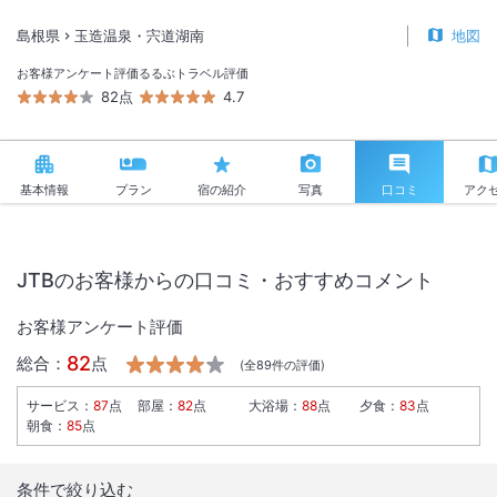
島根県
玉造温泉・宍道湖南
地図
お客様アンケート評価
るるぶトラベル評価
82点
4.7
基本情報
プラン
宿の紹介
写真
口コミ
アク
JTBのお客様からの口コミ・おすすめコメント
お客様アンケート評価
82
総合：
点
(全
89
件の評価)
サービス
：
87
点
部屋
：
82
点
大浴場
：
88
点
夕食
：
83
点
朝食
：
85
点
条件で絞り込む