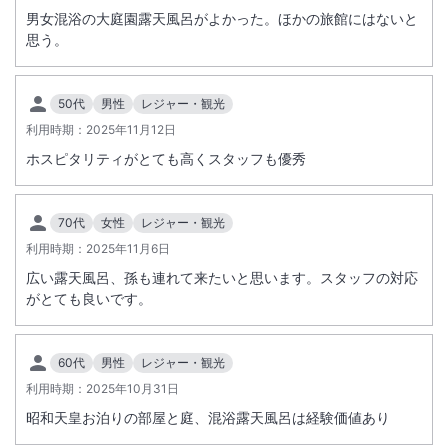
男女混浴の大庭園露天風呂がよかった。ほかの旅館にはないと
禁煙室対応は事前にご連絡ください。灰皿撤去、オゾン脱臭器による消
思う。
臭となります。
昭和天皇が御臨泊された「御座所」の一般公開を始めました。今まで一
度も一般公開されていなく、初公開となります。
50代
男性
レジャー・観光
●入館料：５００円（１５：３０～２１：００）
利用時期：
2025年11月12日
※入場券はフロントでお求めください。
※宿泊者限定とさせていただきます。詳細は宿泊施設へご確認くださ
ホスピタリティがとても高くスタッフも優秀
い。
70代
女性
レジャー・観光
利用時期：
2025年11月6日
広い露天風呂、孫も連れて来たいと思います。スタッフの対応
がとても良いです。
60代
男性
レジャー・観光
利用時期：
2025年10月31日
昭和天皇お泊りの部屋と庭、混浴露天風呂は経験価値あり