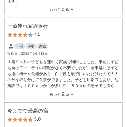
ます。
もっと見る
一歳連れ家族旅行
4.0
不明
不明
家族
投稿日：
2026年04月13日
１歳９ヶ月の子どもを連れて家族で利用しました。事前に子ど
も向けアメニティの情報がなく不安でしたが、食事処には子ど
も用の椅子や食器があり、白ご飯も最初にいただけたので大人
の分を取り分けて食事ができました。子ども用浴衣もあり、他
施設では１００ｃｍからが多い中、８０ｃｍの息子でも着られ
て可愛い写真が撮れました。部屋風呂はやや古さや黒ずみが気
もっと見る
になり、ドライヤーも乾きにくかった点だけ残念でしたが、全
体的にはとても満足です。子ども用浴衣があったのは特に良か
ったです。
今までで最高の宿
5.0