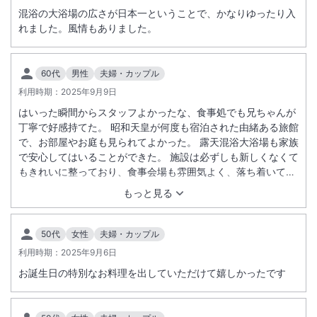
混浴の大浴場の広さが日本一ということで、かなりゆったり入
れました。風情もありました。
60代
男性
夫婦・カップル
利用時期：
2025年9月9日
はいった瞬間からスタッフよかったな、食事処でも兄ちゃんが
丁寧で好感持てた。 昭和天皇が何度も宿泊された由緒ある旅館
で、お部屋やお庭も見られてよかった。 露天混浴大浴場も家族
で安心してはいることができた。 施設は必ずしも新しくなくて
もきれいに整っており、食事会場も雰囲気よく、落ち着いて過
ごすことができた。 最高の思い出になる久々の家族旅行で満足
もっと見る
でした。価格以上の価値を感じることができました。
50代
女性
夫婦・カップル
利用時期：
2025年9月6日
お誕生日の特別なお料理を出していただけて嬉しかったです