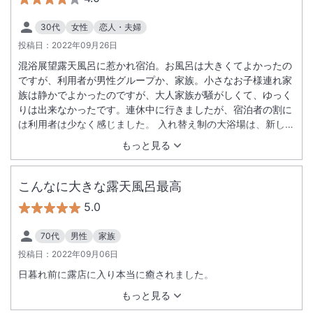
30代
女性
恋人・夫婦
投稿日：
2022年09月26日
混浴展望露天風呂に惹かれ宿泊。お風呂は大きくてよかったの
ですが、利用者が男性グループか、家族。小さなお子様連れ家
族は静かでよかったのですが、大人家族が騒がしくて、ゆっく
りは出来なかったです。連休中に行きましたが、宿泊者の割に
は利用者は少なく感じました。 入れ替え制の大浴場は、新しい
方はとても良かったです。 お食事は半個室の食事処。量は女性
もっと見る
向きでした。 美味しいのですが、華やかではないです。 お部
屋は夜間以外は外の川の音が聞こえてました。 部屋は思ったよ
り広く、あまりアピールはされてませんが、お部屋のお湯も温
こんなに大きな露天風呂最高
泉のようでした。 温泉のお湯はさらっとしてました。 が、す
5.0
べすべになり良かったです。 売店の営業時間は長く、立地も
○ 特典の昭和天皇御座所は行きませんでした。 値段対比と
70代
男性
家族
しては普通かなという印象。 昔ながらの旅館で階段も多く導線
投稿日：
2022年09月06日
は複雑でした。 家族旅行にはいいと思います。
日暮れ前に露店に入り本当に癒されました。
もっと見る