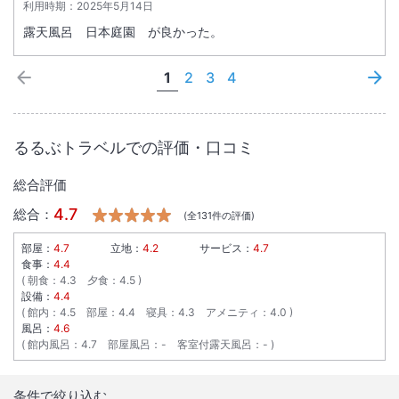
利用時期：
2025年5月14日
露天風呂 日本庭園 が良かった。
1
2
3
4
るるぶトラベルでの評価・口コミ
総合評価
4.7
総合：
(全
131
件の評価)
部屋：
4.7
立地：
4.2
サービス：
4.7
食事：
4.4
朝食
：
4.3
夕食
：
4.5
設備：
4.4
館内
：
4.5
部屋
：
4.4
寝具
：
4.3
アメニティ
：
4.0
風呂：
4.6
館内風呂
：
4.7
部屋風呂
：
-
客室付露天風呂
：
-
条件で絞り込む