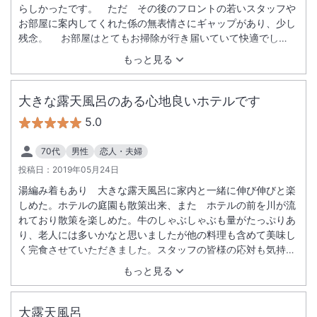
らしかったです。 ただ その後のフロントの若いスタッフや
お部屋に案内してくれた係の無表情さにギャップがあり、少し
残念。 お部屋はとてもお掃除が行き届いていて快適でし
た。 また 夜は天皇陛下が宿泊されたお部屋などをゆっくり
もっと見る
観ることができて貴重な経験ができました。 温泉のお湯を持ち
帰れるように容器を用意しておいてるのも嬉しかったです。ま
た次回も泊まりに行きたいと思います。
大きな露天風呂のある心地良いホテルです
5.0
70代
男性
恋人・夫婦
投稿日：
2019年05月24日
湯編み着もあり 大きな露天風呂に家内と一緒に伸び伸びと楽
しめた。ホテルの庭園も散策出来、また ホテルの前を川が流
れており散策を楽しめた。牛のしゃぶしゃぶも量がたっぷりあ
り、老人には多いかなと思いましたが他の料理も含めて美味し
く完食させていただきました。スタッフの皆様の応対も気持ち
良く山陰に来た際はまた利用させていただきます。
もっと見る
大露天風呂