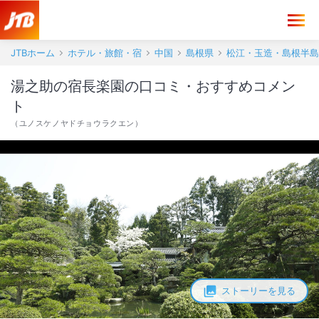
JTBホーム
ホテル・旅館・宿
中国
島根県
松江・玉造・島根半島
湯之助の宿長楽園の口コミ・おすすめコメン
ト
（
ユノスケノヤドチョウラクエン
）
ストーリーを見る