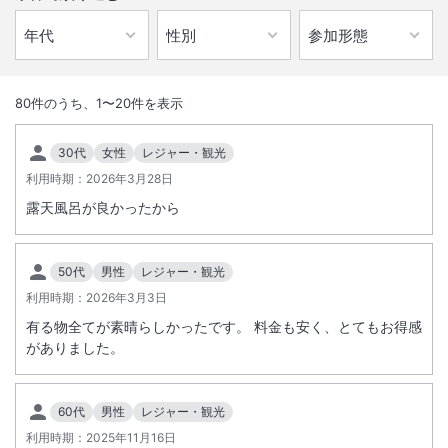
1
/
10
外観
80
件のうち、
1
〜
20
件を表示
★JTBるるぶトラベルアワード連続受賞★1万坪の庭園と120坪の混浴露
30代
女性
レジャー・観光
天風呂を楽しもう♪無料バスで宍道湖の夕日鑑賞に玉造国際ホテルへも
利用時期：
2026年3月28日
どうぞ
露天風呂が良かったから
総客室数
58
室
IN
チェックイン
15:00
/ OUT
チェックアウト
10:00
50代
男性
レジャー・観光
利用時期：
大浴場あり
2026年3月3日
露天風呂あり
有る物全てが素晴らしかったです。 料金も安く、とてもお得感
温泉
駐車場あり
がありました。
施設からのお知らせ
60代
男性
レジャー・観光
混浴露天風呂の女性のご利用は、専用の巻き布（バスタオル風）を巻い
利用時期：
2025年11月16日
たままご入浴いただきます。