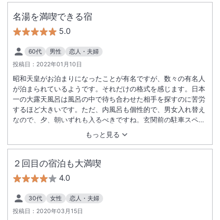
名湯を満喫できる宿
5.0
60代
男性
恋人・夫婦
投稿日：
2022年01月10日
昭和天皇がお泊まりになったことが有名ですが、数々の有名人
が泊まられているようです。それだけの格式を感じます。日本
一の大露天風呂は風呂の中で待ち合わせた相手を探すのに苦労
するほど大きいです。ただ、内風呂も個性的で、男女入れ替え
なので、夕、朝いずれも入るべきですね。玄関前の駐車スペー
スは狭いですが、到着時出発時ともにスタッフの方が駐車場に
もっと見る
運転していただけるので安心です。温泉街の中央に位置するの
で、温泉街のそぞろ歩きにも好適です。
２回目の宿泊も大満喫
4.0
30代
女性
恋人・夫婦
投稿日：
2020年03月15日