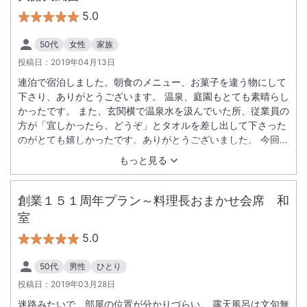
5.0
50代
女性
家族
投稿日：
2019年04月13日
連泊で宿泊しました。朝食のメニュー、お菓子を違う物にして
下さり、ありがとうございます。 温泉、庭園もとても素晴らし
かったです。 また、玄関横で温泉水を汲んでいた所、従業員の
方が「宜しかったら、どうぞ」とタオルを差し出して下さった
のがとても嬉しかったです。ありがとうございました。 今回は
目的があり夕食をつけませんでしたが、次回は２食付で宿泊し
もっと見る
たいと思います。
創業１５１周年プラン～料理長おまかせ会席 和
室
5.0
50代
男性
ひとり
投稿日：
2019年03月28日
迷路みたいで、部屋の位置が分かりづらい。 露天風呂は文句無