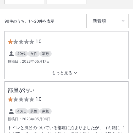
お客様には大変ご迷惑をおかけいたしますがご理解賜りますよう、何卒
※重要なお知らせです。必ず続きをご確認ください。
よろしくお願いいたします。
98
件のうち、
1
〜
20
件を表示
■アレルギーをお持ちのお客様へ
お食事はバイキング形式のため、様々なメニューを同一の厨房、同一の
調理器具で調理しており、加工・調理の過程において提供する食品にア
1.0
レルギー物質が微量に混入する可能性がございます。
また、バイキング形式の特性上、ご使用いただく菜箸・トング等の共有
40代
女性
家族
があること、食器等の洗浄も同一の場所、同一の洗浄機で行っておりま
投稿日：
2023年05月17日
す関係上、アレルゲンの混入を完全に防ぐことができません。
このことから誠に恐縮ですが、以下のご対応を承ることができませんの
もっと見る
でご了承ください。
・アレルギーのお客様用メニューならびにアレルギー一覧表の作成
部屋が汚い
・夕食ならびに朝食でご提供するお料理の成分表の掲示
恐れ入りますが、お客様におかれましては上記をご理解の上、お客様ご
1.0
自身で最終的な喫食のご判断をお願い申し上げます。
40代
男性
家族
なお、アレルギーをお持ちのお客様は、安全な食品（アレルゲンフリー
レトルトなど）・食器類のお持ち込みが可能です。
投稿日：
2023年05月06日
お持ち込みされる場合は、予めご予約時にお申し付け下さい。
トイレと風呂のついている部屋に泊まりましたが、ゴミ箱にゴ