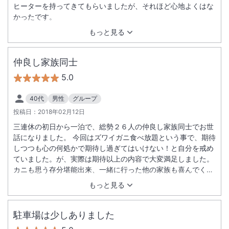
ヒーターを持ってきてもらいましたが、それほど心地よくはな
かったです。
もっと見る
仲良し家族同士
5.0
40代
男性
グループ
投稿日：
2018年02月12日
三連休の初日から一泊で、総勢２６人の仲良し家族同士でお世
話になりました。 今回はズワイガニ食べ放題という事で、期待
しつつも心の何処かで期待し過ぎてはいけない！と自分を戒め
ていました。が、実際は期待以上の内容で大変満足しました。
カニも思う存分堪能出来、一緒に行った他の家族も喜んでくれ
て良かったです。ここは２回目の利用だったので館内設備に不
もっと見る
満が無い事は言うまでもなく、またスタッフの方々にも感謝し
ています。ありがとうございました。またいつか絶対リピート
します。 まずはお礼まで。
駐車場は少しありました