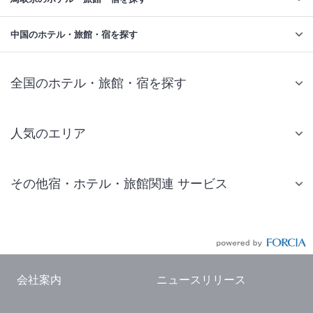
中国のホテル・旅館・宿を探す
全国のホテル・旅館・宿を探す
人気のエリア
札幌 ホテル
その他宿・ホテル・旅館関連 サービス
仙台 ホテル
国内旅行・国内ツアー
東京ディズニーリゾート(R)周辺 ホテル
JR・新幹線付きツアー
東京 ホテル
航空券付きツアー
東京ドーム ホテル
会社案内
ニュースリリース
現地観光・レジャーチケット
新宿 ホテル