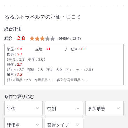
大浴場あり
温泉
るるぶトラベルでの評価・口コミ
駐車場あり
総合評価
施設からのお知らせ
2.8
総合：
(全
98
件の評価)
■未成年者のご宿泊につきまして
部屋：
2.3
立地：
3.1
サービス：
3.2
15歳以上18歳未満のお客様のみでのご宿泊の場合、 親権者様に同意書
食事：
3.4
のご提出をお願いしております。同意書はチェックイン時にフロントス
朝食
：
3.2
夕食
：
3.6
設備：
2.7
タッフにお渡しください。
館内
：
2.7
部屋
：
2.3
寝具
：
3.0
アメニティ
：
2.6
なお、中学生以下のお客様のみのご宿泊利用はお断りしております。
風呂：
2.3
※ご宿泊者全員分が必要となります。
館内風呂
：
2.5
部屋風呂
：
-
客室付露天風呂
：
-
※中学校卒業後、同年の3月31日までは中学生扱いになります。
詳しくは大江戸温泉物語公式HPでご確認ください。
条件で絞り込む
https://faq.ooedoonsen.jp/20
■休館のご案内
メンテナンス工事のため下記の日程で休館を行います。
・2026年9月1日(火)～2026年9月10日(木)