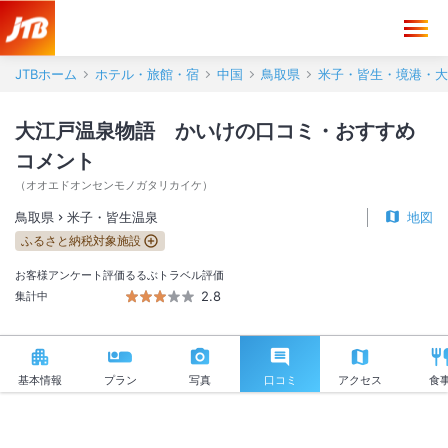
大江戸温泉物語 かいけ 口コミ・おすすめコメント＜米子・皆生温泉
JTBホーム
ホテル・旅館・宿
中国
鳥取県
米子・皆生・境港・大
大江戸温泉物語 かいけの口コミ・おすすめ
コメント
（
オオエドオンセンモノガタリカイケ
）
鳥取県
米子・皆生温泉
地図
ふるさと納税対象施設
お客様アンケート評価
るるぶトラベル評価
2.8
集計中
基本情報
プラン
写真
口コミ
アクセス
食