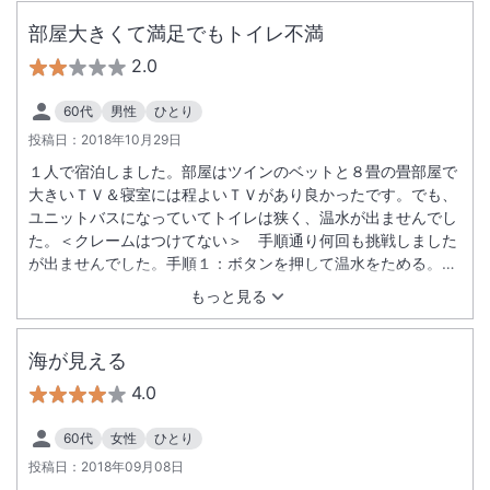
部屋大きくて満足でもトイレ不満
2.0
60代
男性
ひとり
投稿日：
2018年10月29日
１人で宿泊しました。部屋はツインのベットと８畳の畳部屋で
大きいＴＶ＆寝室には程よいＴＶがあり良かったです。でも、
ユニットバスになっていてトイレは狭く、温水が出ませんでし
た。＜クレームはつけてない＞ 手順通り何回も挑戦しました
が出ませんでした。手順１：ボタンを押して温水をためる。手
順２：温水がたまったら、表示が赤くなるのでダイヤルを回し
もっと見る
て温水を出すのですが出ませんでした。
海が見える
4.0
60代
女性
ひとり
投稿日：
2018年09月08日