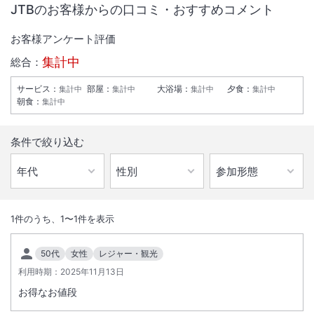
JTBのお客様からの口コミ・おすすめコメント
お客様アンケート評価
集計中
総合：
サービス
：
部屋
：
大浴場
：
夕食
：
集計中
集計中
集計中
集計中
朝食
：
集計中
条件で絞り込む
1
/
10
外観
1
件のうち、
1
〜
1
件を表示
日本海が目の前に広がる、美しい夕陽と自然景観が特徴の皆生温泉。
50代
女性
レジャー・観光
肌になじむ効能豊かな皆生の湯をご満喫ください。
利用時期：
2025年11月13日
お得なお値段
総客室数
81
室
IN
チェックイン
15:00
/ OUT
チェックアウト
11:00