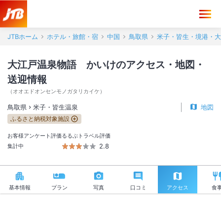
大江戸温泉物語 かいけ アクセス・地図・送迎情報【JTB】＜米子・
JTBホーム
ホテル・旅館・宿
中国
鳥取県
米子・皆生・境港・大
大江戸温泉物語 かいけのアクセス・地図・
送迎情報
（
オオエドオンセンモノガタリカイケ
）
鳥取県
米子・皆生温泉
地図
ふるさと納税対象施設
お客様アンケート評価
るるぶトラベル評価
2.8
集計中
基本情報
プラン
写真
口コミ
アクセス
食