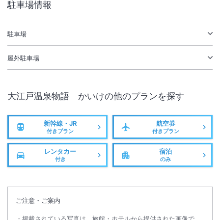
駐車場情報
大浴場あり
温泉
駐車場あり
駐車場
屋外駐車場
施設からのお知らせ
■未成年者のご宿泊につきまして
15歳以上18歳未満のお客様のみでのご宿泊の場合、 親権者様に同意書
大江戸温泉物語 かいけ
の他のプランを探す
のご提出をお願いしております。同意書はチェックイン時にフロントス
タッフにお渡しください。
なお、中学生以下のお客様のみのご宿泊利用はお断りしております。
新幹線・JR
航空券
付きプラン
付きプラン
※ご宿泊者全員分が必要となります。
※中学校卒業後、同年の3月31日までは中学生扱いになります。
レンタカー
宿泊
詳しくは大江戸温泉物語公式HPでご確認ください。
付き
のみ
https://faq.ooedoonsen.jp/20
■休館のご案内
ご注意・ご案内
メンテナンス工事のため下記の日程で休館を行います。
・2026年9月1日(火)～2026年9月10日(木)
掲載されている写真は、旅館・ホテルから提供された画像で