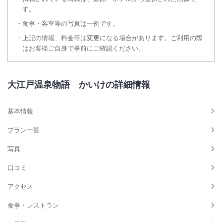
お客様には大変ご迷惑をおかけいたしますがご理解賜りますよう、何卒
※重要なお知らせです。必ず続きをご確認ください。
す。
よろしくお願いいたします。
食事・客室等の写真は一例です。
上記の情報、料金等は変更になる場合があります。ご利用の際
■アレルギーをお持ちのお客様へ
はお客様ご自身で事前にご確認ください。
お食事はバイキング形式のため、様々なメニューを同一の厨房、同一の
調理器具で調理しており、加工・調理の過程において提供する食品にア
レルギー物質が微量に混入する可能性がございます。
大江戸温泉物語 かいけの詳細情報
また、バイキング形式の特性上、ご使用いただく菜箸・トング等の共有
があること、食器等の洗浄も同一の場所、同一の洗浄機で行っておりま
す関係上、アレルゲンの混入を完全に防ぐことができません。
基本情報
このことから誠に恐縮ですが、以下のご対応を承ることができませんの
でご了承ください。
プラン一覧
・アレルギーのお客様用メニューならびにアレルギー一覧表の作成
写真
・夕食ならびに朝食でご提供するお料理の成分表の掲示
恐れ入りますが、お客様におかれましては上記をご理解の上、お客様ご
口コミ
自身で最終的な喫食のご判断をお願い申し上げます。
アクセス
なお、アレルギーをお持ちのお客様は、安全な食品（アレルゲンフリー
レトルトなど）・食器類のお持ち込みが可能です。
食事・レストラン
お持ち込みされる場合は、予めご予約時にお申し付け下さい。