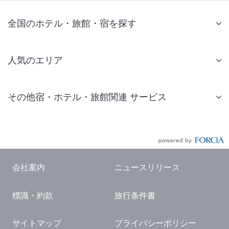
全国のホテル・旅館・宿を探す
人気のエリア
札幌 ホテル
その他宿・ホテル・旅館関連 サービス
仙台 ホテル
国内旅行・国内ツアー
東京ディズニーリゾート(R)周辺 ホテル
JR・新幹線付きツアー
東京 ホテル
航空券付きツアー
東京ドーム ホテル
会社案内
ニュースリリース
現地観光・レジャーチケット
新宿 ホテル
標識・約款
旅行条件書
国内観光ガイド
横浜 ホテル
旅行・観光情報
熱海 ホテル
サイトマップ
プライバシーポリシー