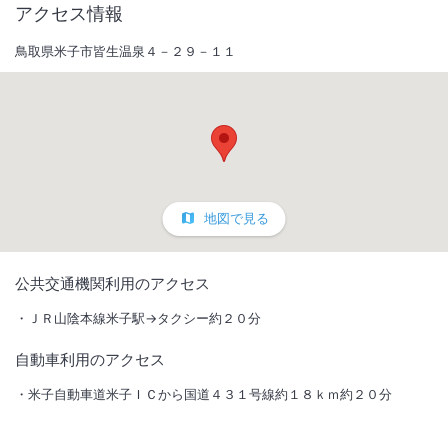
アクセス情報
鳥取県米子市皆生温泉４－２９－１１
地図で見る
1
/
10
公共交通機関利用のアクセス
外観
ＪＲ山陰本線米子駅→タクシー約２０分
自動車利用のアクセス
日本海が目の前に広がる、美しい夕陽と自然景観が特徴の皆生温泉。
肌になじむ効能豊かな皆生の湯をご満喫ください。
米子自動車道米子ＩＣから国道４３１号線約１８ｋｍ約２０分
総客室数
81
室
IN
チェックイン
15:00
/ OUT
チェックアウト
11:00