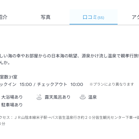
紹介
写真
口コミ
ア
(
55
)
しい海の幸やお部屋からの日本海の眺望、源泉かけ流し温泉で親孝行旅
んか。
室数
31
室
15:00
10:00
ックイン
/ チェックアウト
※プランにより異なります
大浴場あり
露天風呂あり
温泉
駐車場あり
クセス：
ＪＲ山陰本線米子駅→バス皆生温泉行き約２０分皆生観光センター下車→
３分