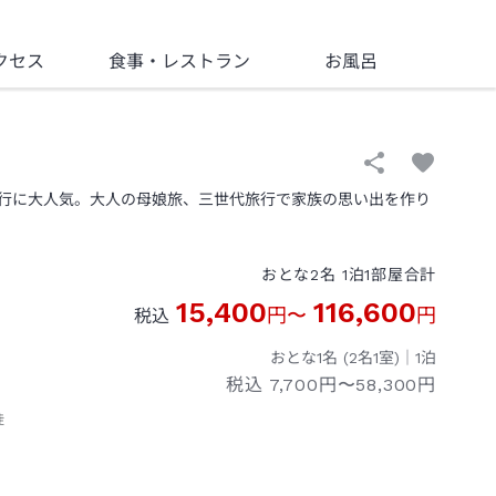
クセス
食事
・レストラン
お風呂
行に大人気。大人の母娘旅、三世代旅行で家族の思い出を作り
おとな
2
名
1
泊
1
部屋
合計
15,400
116,600
円
〜
円
税込
おとな1名 (
2
名1室)｜
1
泊
税込
7,700円〜58,300円
徒