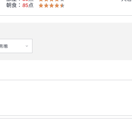
朝食
：
85
点
形態