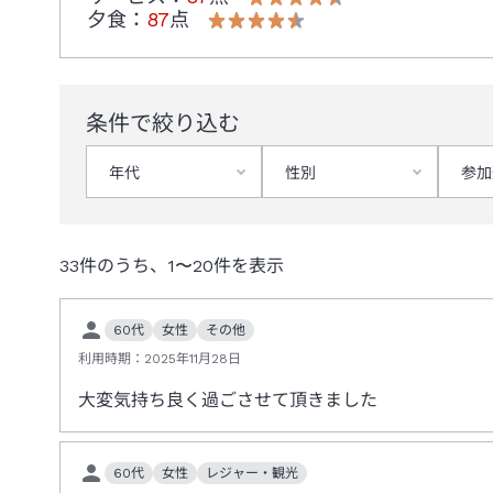
夕食
：
87
点
条件で絞り込む
年代
性別
参加
33
件のうち、
1
〜
20
件を表示
60代
女性
その他
利用時期：
2025年11月28日
大変気持ち良く過ごさせて頂きました
60代
女性
レジャー・観光