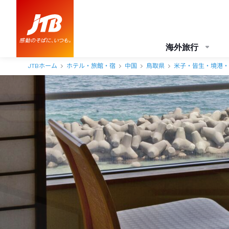
皆生菊乃家 口コミ・おすすめコメント＜米子・皆生温泉＞
海外旅行
JTBホーム
ホテル・旅館・宿
中国
鳥取県
米子・皆生・境港・