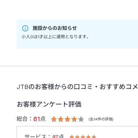
施設からのお知らせ
小人Dは1才以上に適用となります。
JTBのお客様からの口コミ・おすすめコ
お客様アンケート評価
81
総合：
点
(全
34
件の評価)
サービス
：
87
点