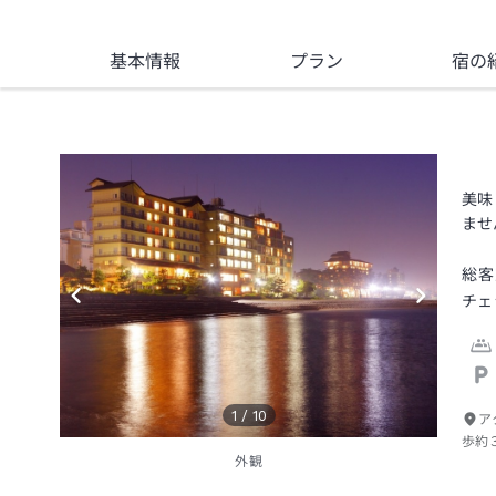
基本情報
プラン
宿の
美味
ませ
総客
チェ
1
/
10
ア
歩約
外観