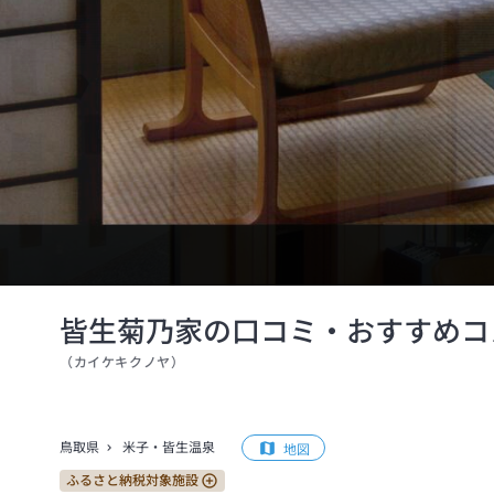
皆生菊乃家の口コミ・おすすめコ
（
カイケキクノヤ
）
鳥取県
米子・皆生温泉
地図
ふるさと納税対象施設