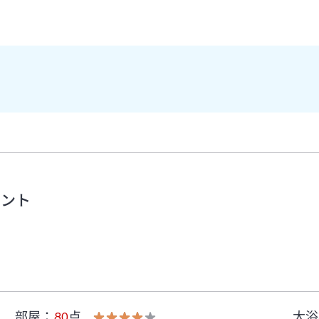
メント
部屋
：
80
点
大浴