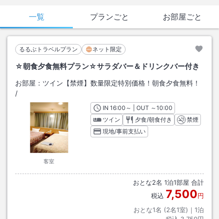
一覧
プランごと
お部屋ごと
るるぶトラベルプラン
ネット限定
☆朝食夕食無料プラン☆サラダバー＆ドリンクバー付き
お部屋：
ツイン【禁煙】数量限定特別価格！朝食夕食無料！
/
IN
チェックイン
16:00
～ | OUT
チェックアウト
～
10:00
ツイン
夕食/朝食付き
禁煙
現地/事前支払い
客室
おとな
2
名
1
泊
1
部屋 合計
7,500
税込
円
おとな1名 (
2
名1室)｜
1
泊