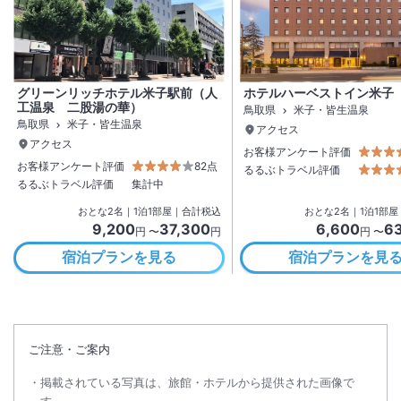
グリーンリッチホテル米子駅前（人
ホテルハーベストイン米子
工温泉 二股湯の華）
鳥取県
米子・皆生温泉
鳥取県
米子・皆生温泉
アクセス
アクセス
お客様アンケート評価
お客様アンケート評価
82点
るるぶトラベル評価
るるぶトラベル評価
集計中
おとな
2
名
｜
1
泊
1
部屋｜合計税込
おとな
2
名
｜
1
泊
1
部屋
9,200
37,300
6,600
6
円 〜
円
円 〜
宿泊プランを見る
宿泊プランを見
ご注意・ご案内
掲載されている写真は、旅館・ホテルから提供された画像で