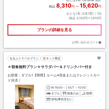
8,310
15,620
税込
円
〜
円
おとな1名 (
2
名1室)｜
1
泊
税込
4,155円〜7,810円
プランの詳細を見る
お問い合わせコード
るるぶトラベルプラン
ネット限定
☆朝食無料プラン☆サラダバー＆ドリンクバー付き
お部屋：
ダブル1【喫煙】ルーム※現金またはクレジットカー
ド決済
/
IN
チェックイン
16:00
～ | OUT
チェックアウト
～
10:00
ダブル
朝食のみ
喫煙
現地/事前支払い