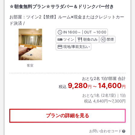
☆朝食無料プラン☆サラダバー＆ドリンクバー付き
お部屋：
ツイン2【禁煙】ルーム※現金またはクレジットカー
ド決済
/
IN
チェックイン
16:00
～ | OUT
チェックアウト
～
10:00
ツイン
朝食のみ
禁煙
現地/事前支払い
客室
おとな
2
名
1
泊
1
部屋 合計
9,280
14,600
税込
円
〜
円
おとな1名 (
2
名1室)｜
1
泊
税込
4,640円〜7,300円
プランの詳細を見る
お問い合わせコード