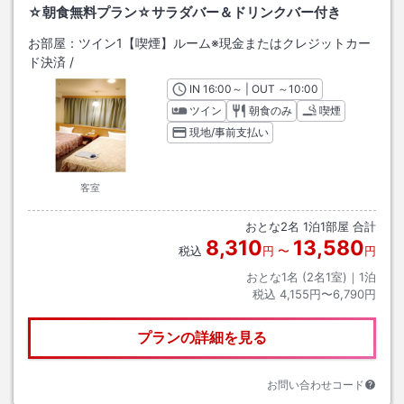
☆朝食無料プラン☆サラダバー＆ドリンクバー付き
お部屋：
ツイン1【喫煙】ルーム※現金またはクレジットカー
ド決済
/
IN
チェックイン
16:00
～ | OUT
チェックアウト
～
10:00
ツイン
朝食のみ
喫煙
現地/事前支払い
客室
おとな
2
名
1
泊
1
部屋 合計
8,310
13,580
税込
円
〜
円
おとな1名 (
2
名1室)｜
1
泊
税込
4,155円〜6,790円
プランの詳細を見る
お問い合わせコード