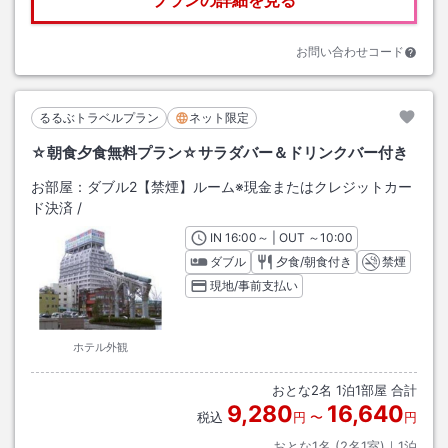
お問い合わせコード
るるぶトラベルプラン
ネット限定
☆朝食夕食無料プラン☆サラダバー＆ドリンクバー付き
お部屋：
ダブル2【禁煙】ルーム※現金またはクレジットカー
ド決済
/
IN
チェックイン
16:00
～ | OUT
チェックアウト
～
10:00
ダブル
夕食/朝食付き
禁煙
現地/事前支払い
ホテル外観
おとな
2
名
1
泊
1
部屋 合計
9,280
16,640
税込
円
〜
円
おとな1名 (
2
名1室)｜
1
泊