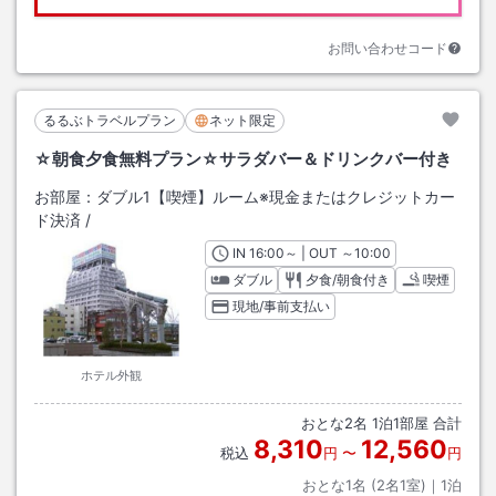
お問い合わせコード
るるぶトラベルプラン
ネット限定
☆朝食夕食無料プラン☆サラダバー＆ドリンクバー付き
お部屋：
ダブル1【喫煙】ルーム※現金またはクレジットカー
ド決済
/
IN
チェックイン
16:00
～ | OUT
チェックアウト
～
10:00
ダブル
夕食/朝食付き
喫煙
現地/事前支払い
ホテル外観
おとな
2
名
1
泊
1
部屋 合計
8,310
12,560
税込
円
〜
円
おとな1名 (
2
名1室)｜
1
泊