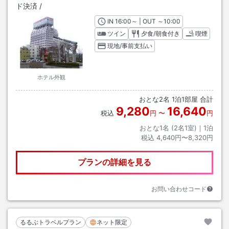
ド決済
/
IN
チェックイン
16:00
～ | OUT
チェックアウト
～
10:00
ツイン
夕食/朝食付き
喫煙
現地/事前支払い
ホテル外観
おとな
2
名
1
泊
1
部屋 合計
9,280
16,640
税込
円
〜
円
おとな1名 (
2
名1室)｜
1
泊
税込
4,640円〜8,320円
プランの詳細を見る
お問い合わせコード
るるぶトラベルプラン
ネット限定