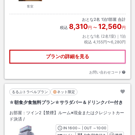
客室
おとな
2
名
1
泊
1
部屋 合計
8,310
12,560
税込
円
〜
円
おとな1名 (
2
名1室)｜
1
泊
税込
4,155円〜6,280円
プランの詳細を見る
お問い合わせコード
るるぶトラベルプラン
ネット限定
☆朝食夕食無料プラン☆サラダバー＆ドリンクバー付き
お部屋：
ツイン2【禁煙】ルーム※現金またはクレジットカー
ド決済
/
IN
チェックイン
16:00
～ | OUT
チェックアウト
～
10:00