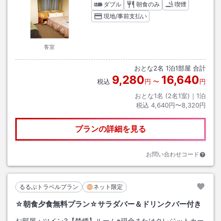
ダブル
朝食のみ
喫煙
現地/事前支払い
客室
おとな
2
名
1
泊
1
部屋 合計
9,280
16,640
税込
円
〜
円
おとな1名 (
2
名1室)｜
1
泊
税込
4,640円〜8,320円
プランの詳細を見る
お問い合わせコード
るるぶトラベルプラン
ネット限定
☆朝食夕食無料プラン☆サラダバー＆ドリンクバー付き
お部屋：
ツイン3【禁煙】ルーム※現金またはクレジットカー