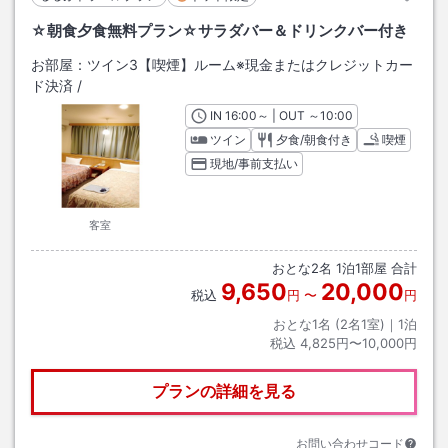
☆朝食夕食無料プラン☆サラダバー＆ドリンクバー付き
お部屋：
ツイン3【喫煙】ルーム※現金またはクレジットカー
ド決済
/
IN
チェックイン
16:00
～ | OUT
チェックアウト
～
10:00
ツイン
夕食/朝食付き
喫煙
現地/事前支払い
客室
おとな
2
名
1
泊
1
部屋 合計
9,650
20,000
税込
円
〜
円
おとな1名 (
2
名1室)｜
1
泊
税込
4,825円〜10,000円
プランの詳細を見る
お問い合わせコード