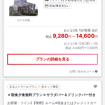
ツイン
夕食/朝食付き
禁煙
現地/事前支払い
ホテル外観
おとな
2
名
1
泊
1
部屋 合計
9,280
14,600
税込
円
〜
円
おとな1名 (
2
名1室)｜
1
泊
税込
4,640円〜7,300円
プランの詳細を見る
お問い合わせコード
るるぶトラベルプラン
ネット限定
☆朝食夕食無料プラン☆サラダバー＆ドリンクバー付き
お部屋：
ツイン2【喫煙】ルーム※現金またはクレジットカー