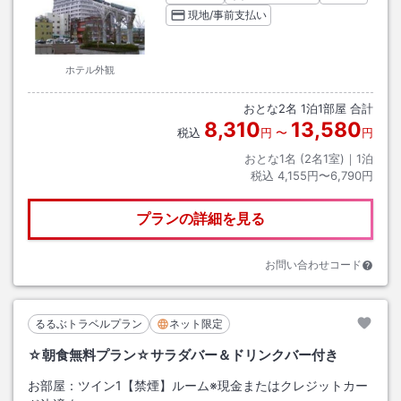
現地/事前支払い
ホテル外観
おとな
2
名
1
泊
1
部屋 合計
8,310
13,580
税込
円
〜
円
おとな1名 (
2
名1室)｜
1
泊
税込
4,155円〜6,790円
プランの詳細を見る
お問い合わせコード
るるぶトラベルプラン
ネット限定
☆朝食無料プラン☆サラダバー＆ドリンクバー付き
お部屋：
ツイン1【禁煙】ルーム※現金またはクレジットカー