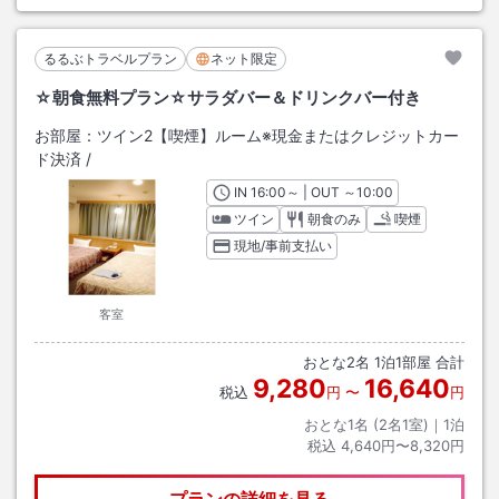
るるぶトラベルプラン
ネット限定
☆朝食無料プラン☆サラダバー＆ドリンクバー付き
お部屋：
ツイン2【喫煙】ルーム※現金またはクレジットカー
ド決済
/
IN
チェックイン
16:00
～ | OUT
チェックアウト
～
10:00
ツイン
朝食のみ
喫煙
現地/事前支払い
客室
おとな
2
名
1
泊
1
部屋 合計
9,280
16,640
税込
円
〜
円
おとな1名 (
2
名1室)｜
1
泊
税込
4,640円〜8,320円
プランの詳細を見る