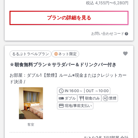
税込
4,155円〜6,280円
プランの詳細を見る
お問い合わせコード
るるぶトラベルプラン
ネット限定
☆朝食無料プラン☆サラダバー＆ドリンクバー付き
お部屋：
ダブル1【禁煙】ルーム※現金またはクレジットカー
ド決済
/
IN
チェックイン
16:00
～ | OUT
チェックアウト
～
10:00
ダブル
朝食のみ
禁煙
現地/事前支払い
客室
おとな
2
名
1
泊
1
部屋 合計