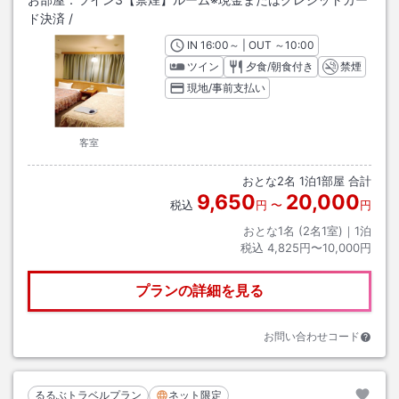
ド決済
/
IN
チェックイン
16:00
～ | OUT
チェックアウト
～
10:00
ツイン
夕食/朝食付き
禁煙
現地/事前支払い
客室
おとな
2
名
1
泊
1
部屋 合計
9,650
20,000
税込
円
〜
円
おとな1名 (
2
名1室)｜
1
泊
税込
4,825円〜10,000円
プランの詳細を見る
お問い合わせコード
るるぶトラベルプラン
ネット限定