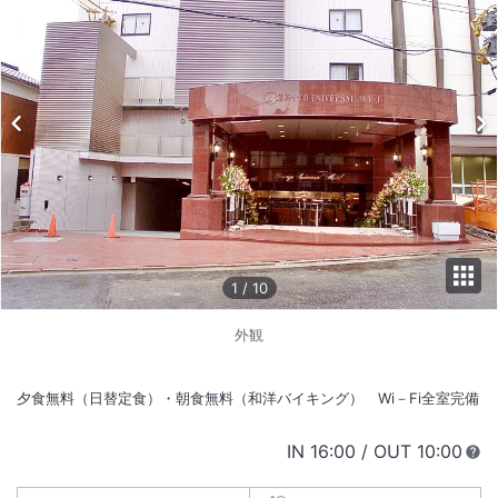
1
/
10
外観
夕食無料（日替定食）・朝食無料（和洋バイキング） Wi－Fi全室完備
IN
チェックイン
16:00
/ OUT
チェック
10:00