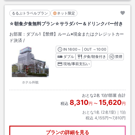
るるぶトラベルプラン
ネット限定
☆朝食夕食無料プラン☆サラダバー＆ドリンクバー付き
お部屋：
ダブル1【禁煙】ルーム※現金またはクレジットカー
ド決済
/
IN
チェックイン
16:00
～ | OUT
チェックアウト
～
10:00
ダブル
夕食/朝食付き
禁煙
現地/事前支払い
ホテル外観
おとな
2
名
1
泊
1
部屋 合計
8,310
15,620
税込
円
〜
円
おとな1名 (
2
名1室)｜
1
泊
税込
4,155円〜7,810円
プランの詳細を見る