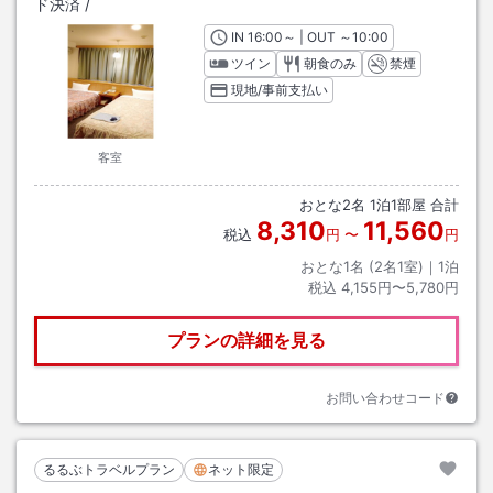
ド決済
/
IN
チェックイン
16:00
～ | OUT
チェックアウト
～
10:00
ツイン
朝食のみ
禁煙
現地/事前支払い
客室
おとな
2
名
1
泊
1
部屋 合計
8,310
11,560
税込
円
〜
円
おとな1名 (
2
名1室)｜
1
泊
税込
4,155円〜5,780円
プランの詳細を見る
お問い合わせコード
るるぶトラベルプラン
ネット限定