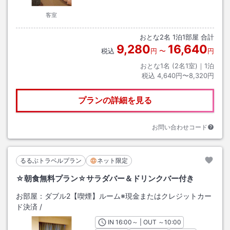
客室
おとな
2
名
1
泊
1
部屋 合計
9,280
16,640
税込
円
〜
円
おとな1名 (
2
名1室)｜
1
泊
税込
4,640円〜8,320円
プランの詳細を見る
お問い合わせコード
るるぶトラベルプラン
ネット限定
☆朝食無料プラン☆サラダバー＆ドリンクバー付き
お部屋：
ダブル2【喫煙】ルーム※現金またはクレジットカー
ド決済
/
IN
チェックイン
16:00
～ | OUT
チェックアウト
～
10:00