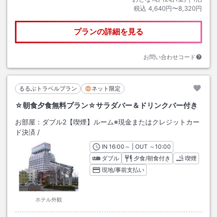
税込
4,640円〜8,320円
プランの詳細を見る
お問い合わせコード
るるぶトラベルプラン
ネット限定
☆朝食夕食無料プラン☆サラダバー＆ドリンクバー付き
お部屋：
ダブル2【喫煙】ルーム※現金またはクレジットカー
ド決済
/
IN
チェックイン
16:00
～ | OUT
チェックアウト
～
10:00
ダブル
夕食/朝食付き
喫煙
現地/事前支払い
ホテル外観