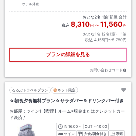
ホテル外観
おとな
2
名
1
泊
1
部屋 合計
8,310
11,560
税込
円
〜
円
おとな1名 (
2
名1室)｜
1
泊
税込
4,155円〜5,780円
プランの詳細を見る
お問い合わせコード
るるぶトラベルプラン
ネット限定
☆朝食夕食無料プラン☆サラダバー＆ドリンクバー付き
お部屋：
ツイン1【喫煙】ルーム※現金またはクレジットカー
ド決済
/
IN
チェックイン
16:00
～ | OUT
チェックアウト
～
10:00
ツイン
夕食/朝食付き
喫煙