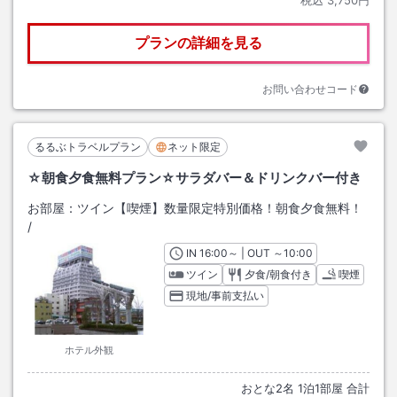
税込
3,750円
プランの詳細を見る
お問い合わせコード
るるぶトラベルプラン
ネット限定
☆朝食夕食無料プラン☆サラダバー＆ドリンクバー付き
お部屋：
ツイン【喫煙】数量限定特別価格！朝食夕食無料！
/
IN
チェックイン
16:00
～ | OUT
チェックアウト
～
10:00
ツイン
夕食/朝食付き
喫煙
現地/事前支払い
ホテル外観
おとな
2
名
1
泊
1
部屋 合計