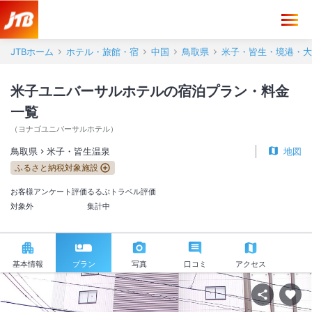
JTBホーム
ホテル・旅館・宿
中国
鳥取県
米子・皆生・境港・大
米子ユニバーサルホテルの宿泊プラン・料金
一覧
（
ヨナゴユニバーサルホテル
）
鳥取県
米子・皆生温泉
地図
ふるさと納税対象施設
お客様アンケート評価
るるぶトラベル評価
対象外
集計中
基本情報
プラン
写真
口コミ
アクセス