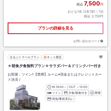
7,500
税込
円
おとな1名 (
2
名1室)｜
1
泊
税込
3,750円
プランの詳細を見る
お問い合わせコード
るるぶトラベルプラン
ネット限定
☆朝食夕食無料プラン☆サラダバー＆ドリンクバー付き
お部屋：
ツイン1【禁煙】ルーム※現金またはクレジットカー
ド決済
/
IN
チェックイン
16:00
～ | OUT
チェックアウト
～
10:00
ツイン
夕食/朝食付き
禁煙
現地/事前支払い