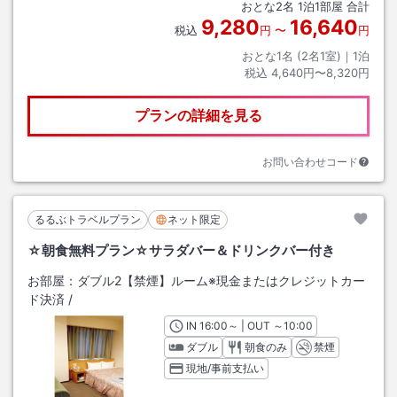
おとな
2
名
1
泊
1
部屋 合計
9,280
16,640
税込
円
〜
円
おとな1名 (
2
名1室)｜
1
泊
税込
4,640円〜8,320円
プランの詳細を見る
お問い合わせコード
るるぶトラベルプラン
ネット限定
☆朝食無料プラン☆サラダバー＆ドリンクバー付き
お部屋：
ダブル2【禁煙】ルーム※現金またはクレジットカー
ド決済
/
IN
チェックイン
16:00
～ | OUT
チェックアウト
～
10:00
ダブル
朝食のみ
禁煙
現地/事前支払い