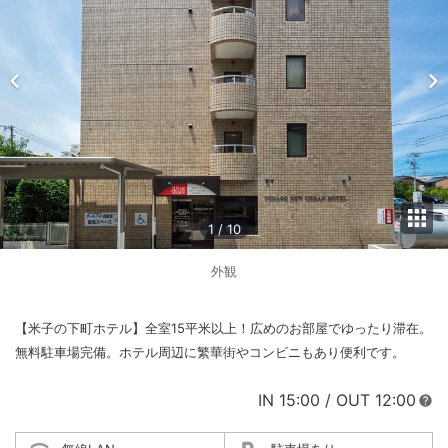
1
/
10
外観
【米子の下町ホテル】全室15平米以上！広めのお部屋でゆったり滞在。
無料駐車場完備。ホテル周辺に繁華街やコンビニもあり便利です。
IN
チェックイン
15:00
/ OUT
チェック
12:00