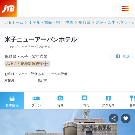
JTBホーム
ホテル・旅館・宿
中国
鳥取県
米子・皆生・境港・大
米子ニューアーバンホテル
（
ヨナゴニューアーバンホテル
）
鳥取県
米子・皆生温泉
地図
ふるさと納税対象施設
お客様アンケート評価
るるぶトラベル評価
対象外
集計中
基本情報
プラン
写真
口コミ
アクセス
食