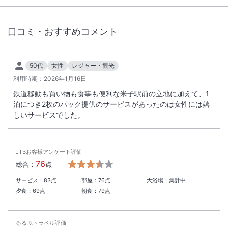
利用でき
なくなります。点検中は、全館停電となりお客様にはご迷惑をおかけ
口コミ・おすすめコメント
いたし
ますが、ご理解とご協力の程よろしくお願い申し上げます。
50代
女性
レジャー・観光
利用時期：
2026年1月16日
鉄道移動も買い物も食事も便利な米子駅前の立地に加えて、1
泊につき2枚のパック提供のサービスがあったのは女性には嬉
しいサービスでした。
JTBお客様アンケート評価
76
総合：
点
サービス：
83
点
部屋：
76
点
大浴場：
集計中
夕食：
69
点
朝食：
79
点
るるぶトラベル評価