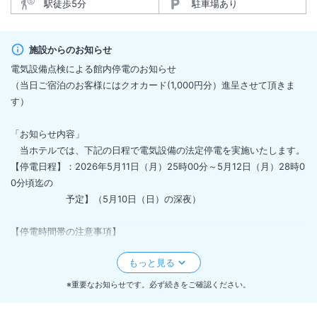
駅徒歩5分
駐車場あり
施設からのお知らせ
電気設備点検による館内停電のお知らせ
（当日ご宿泊のお客様にはクオカード(1,000円分）進呈させて頂きま
す）
「お知らせ内容」
当ホテルでは、下記の日程で電気設備の法定停電を実施いたします。
【停電日程】：2026年5月11日（月）25時00分～5月12日（月）28時0
0分頃迄の
予定】（5月10日（日）の深夜）
【停電時間帯の注意事項】
この度、ホテル館内の電気設備法定点検の実施に伴い、上記時間帯に
おいて
電源を遮断し、夜間一時的に全館停電状態となります。停電の間、エ
※重要なお知らせです。必ず続きをご確認ください。
レベー
ター、照明、冷蔵庫等のすべての電源がOFFになります。またお湯が