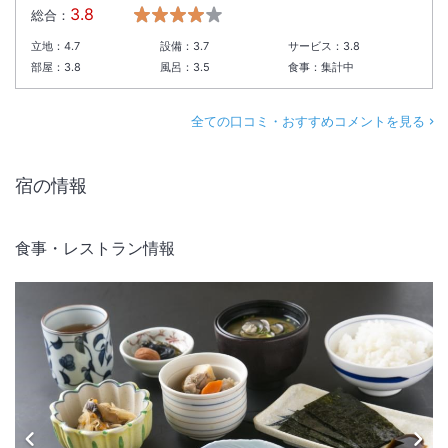
3.8
総合：
立地：
4.7
設備：
3.7
サービス：
3.8
部屋：
3.8
風呂：
3.5
食事：
集計中
全ての口コミ・おすすめコメントを見る
宿の情報
食事・レストラン情報