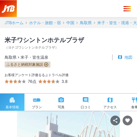
JTBホーム
ホテル・旅館・宿
中国
鳥取県
米子・皆生・境港・大
米子ワシントンホテルプラザ
（
ヨナゴワシントンホテルプラザ
）
鳥取県
米子・皆生温泉
地図
ふるさと納税対象施設
お客様アンケート評価
るるぶトラベル評価
76点
3.8
基本情報
プラン
写真
口コミ
アクセス
食