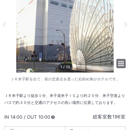
1
/
10
ＪＲ米子駅を出て、前の交差点を渡った右斜め角がホテルです。
ＪＲ米子駅より徒歩１分、米子道米子ＩＣより約２０分、米子空港より
バスで約３０分と交通のアクセスの良い場所に位置しております。
総客室数
196
室
IN
チェックイン
14:00
/ OUT
チェックアウト
10:00