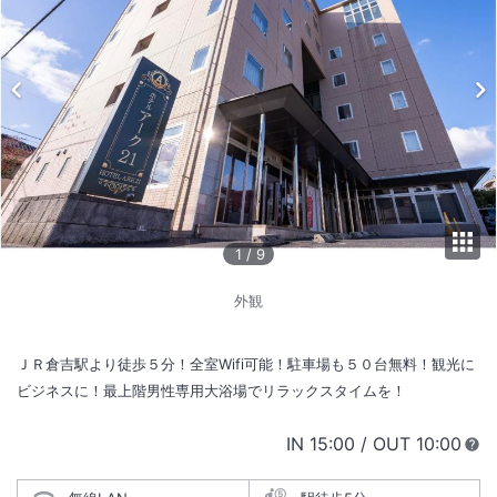
1
/
9
外観
ＪＲ倉吉駅より徒歩５分！全室Wifi可能！駐車場も５０台無料！観光に
ビジネスに！最上階男性専用大浴場でリラックスタイムを！
IN
チェックイン
15:00
/ OUT
チェック
10:00