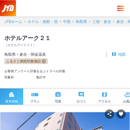
JTBホーム
ホテル・旅館・宿
中国
鳥取県
三朝・倉吉
倉吉・
ホテルアーク２１
（
ホテルアーク２１
）
鳥取県
倉吉・関金温泉
地図
ふるさと納税対象施設
お客様アンケート評価
るるぶトラベル評価
対象外
集計中
基本情報
プラン
写真
口コミ
アクセス
お風