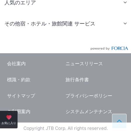
人気のエリア
札幌 ホテル
その他宿・ホテル・旅館関連 サービス
仙台 ホテル
国内旅行・国内ツアー
東京ディズニーリゾート(R)周辺 ホテル
JR・新幹線付きツアー
東京 ホテル
航空券付きツアー
東京ドーム ホテル
会社案内
ニュースリリース
現地観光・レジャーチケット
新宿 ホテル
標識・約款
旅行条件書
国内観光ガイド
横浜 ホテル
旅行・観光情報
熱海 ホテル
サイトマップ
プライバシーポリシー
名古屋 ホテル
ご利用案内
システムメンテナンス
京都 ホテル
ペー
お気に入り
大阪 ホテル
Copyright JTB Corp. All rights reserved.