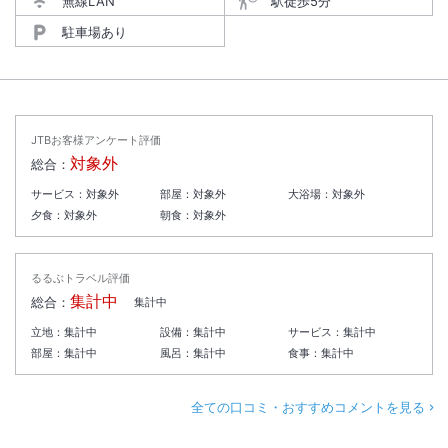
無線LAN
駅徒歩5分
駐車場あり
JTBお客様アンケート評価
対象外
総合：
サービス：
対象外
部屋：
対象外
大浴場：
対象外
夕食：
対象外
朝食：
対象外
るるぶトラベル評価
集計中
総合：
集計中
立地：
集計中
設備：
集計中
サービス：
集計中
部屋：
集計中
風呂：
集計中
食事：
集計中
全ての口コミ・おすすめコメントを見る