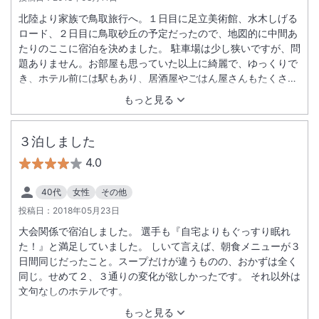
北陸より家族で鳥取旅行へ。１日目に足立美術館、水木しげる
ロード、２日目に鳥取砂丘の予定だったので、地図的に中間あ
たりのここに宿泊を決めました。 駐車場は少し狭いですが、問
題ありません。お部屋も思っていた以上に綺麗で、ゆっくりで
き、ホテル前には駅もあり、居酒屋やごはん屋さんもたくさん
あったので夜ごはんは困りませんでした。朝食会場は広くはあ
もっと見る
りませんが、美味しかったです。家族からは、エレベーターが
早く閉まって危なかったと聞きました。 私個人的には、とって
も満足です。素敵な家族旅行になりました。ありがとうござい
３泊しました
ました。
4.0
40代
女性
その他
投稿日：
2018年05月23日
大会関係で宿泊しました。 選手も『自宅よりもぐっすり眠れ
た！』と満足していました。 しいて言えば、朝食メニューが３
日間同じだったこと。スープだけが違うものの、おかずは全く
同じ。せめて２、３通りの変化が欲しかったです。 それ以外は
文句なしのホテルです。
もっと見る