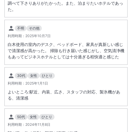
総客室数
104
室
IN
チェックイン
15:00
/ OUT
チェックアウト
10:00
調べて下さりありがたかった。また、泊まりたいホテルであっ
た。
駅徒歩5分
駐車場あり
不明
その他
利用時期：
2025年10月7日
施設からのお知らせ
白木使用の室内のデスク、ベッドボード、家具が真新しい感じ
・エレベータ横のお部屋になる場合があります。
で清潔感が高かった。 掃除も行き届いた感じがし、空気清浄機
・夕食手配の場合宴会場のお部屋に空きがない場合がありますので、施
もあってビジネスホテルとしては十分過ぎる程快適と感じた
設にご確認ください。
冬期：院庄→人形峠→倉吉と湯原→関金→倉吉はタイヤチェーンは必須
となります
30代
女性
ひとり
※現地支払いでお申込されたお客様は現金のみでのお支払いとなりま
利用時期：
2025年1月1日
す。
よいところ:駅近、内装、広さ、スタッフの対応、製氷機があ
る、清潔感
50代
女性
ひとり
利用時期：
2024年11月8日