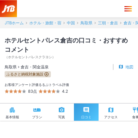
ホテルセントパレス倉吉 口コミ・おすすめコメント＜倉吉・関金温泉
JTBホーム
ホテル・旅館・宿
中国
鳥取県
三朝・倉吉
倉吉・
ホテルセントパレス倉吉の口コミ・おすすめ
コメント
（
ホテルセントパレスクラヨシ
）
鳥取県
倉吉・関金温泉
地図
ふるさと納税対象施設
お客様アンケート評価
るるぶトラベル評価
83点
4.2
基本情報
プラン
写真
口コミ
アクセス
食