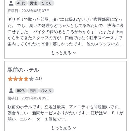
40代
男性
ひとり
投稿日：
2023年05月07日
ギリギリで取った部屋、タバコは吸わないけど喫煙部屋になっ
た。 でも、臭いの処理などちゃんとしてるみたいで、快適に過
ごせました。 バイクの停めるところが分からず、たまたま正面
から出てきたスタッフの方が、口頭ではなく駐車スペースまで
案内してくれたのは凄く嬉しかったです。 他のスタッフの方々
も、ちょうどイイ距離感で快適でした。 普段はビジネスホテル
もっと見る
のユニットバスでは、シャワーしか使わないのですが、入浴剤
が置いてあったので湯をためてお風呂に入って疲れを癒やせま
した。 倉吉の街の作りの問題ですが、駅は大変近いが観光地が
駅前のホテル
遠いですね。 電車で観光で訪れる方は、駅近の宿か観光地に近
4.0
い宿か、悩ましいですね。
50代
男性
ひとり
投稿日：
2023年02月09日
駅前のホテルです。立地は最高、アメニティも問題無いです。
朝食うまい、新聞サービスありがたいです。 短所はＷｉＦｉが
弱い。エレベーター１個位です。
もっと見る