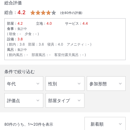
総合評価
4.2
総合：
(全
80
件の評価)
部屋：
4.2
立地：
4.0
サービス：
4.4
食事：
集計中
朝食
：
-
夕食
：
-
設備：
3.8
館内
：
3.6
部屋
：
3.6
寝具
：
4.0
アメニティ
：
-
風呂：
集計中
館内風呂
：
-
部屋風呂
：
-
客室付露天風呂
：
-
条件で絞り込む
80
件のうち、
1
〜
20
件を表示