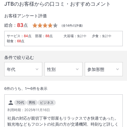
JTBのお客様からの口コミ・おすすめコメント
お客様アンケート評価
83
総合：
点
(全
14
件の評価)
サービス
：
84
点
部屋
：
88
点
大浴場
：
夕食
：
集計中
集計中
朝食
：
68
点
条件で絞り込む
1
/
10
外観
6
件のうち、
1
〜
6
件を表示
ビジネス、観光に便利ＪＲ倉吉駅徒歩１分。空港リムジンバス・高速バ
70代
男性
ビジネス
ス・路線バスのバスターミナルが真正面。鳥取県中部最大客室数を誇り
利用時期：
2025年11月16日
ます。
社員の対応が親切丁寧で部屋もリラックスでき快適であった。
観光地などもフロントの社員の方が交通機関、時刻など詳しく