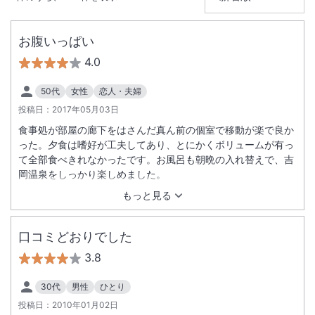
大浴場あり
温泉
お腹いっぱい
駐車場あり
4.0
50代
女性
恋人・夫婦
投稿日：
2017年05月03日
食事処が部屋の廊下をはさんだ真ん前の個室で移動が楽で良か
った。夕食は嗜好が工夫してあり、とにかくボリュームが有っ
て全部食べきれなかったです。お風呂も朝晩の入れ替えで、吉
岡温泉をしっかり楽しめました。
もっと見る
口コミどおりでした
3.8
30代
男性
ひとり
投稿日：
2010年01月02日