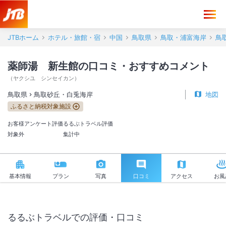
薬師湯 新生館 口コミ・おすすめコメント＜鳥取砂丘・白兎海岸＞
JTBホーム
ホテル・旅館・宿
中国
鳥取県
鳥取・浦富海岸
鳥
薬師湯 新生館の口コミ・おすすめコメント
（
ヤクシユ シンセイカン
）
鳥取県
鳥取砂丘・白兎海岸
地図
ふるさと納税対象施設
お客様アンケート評価
るるぶトラベル評価
対象外
集計中
基本情報
プラン
写真
口コミ
アクセス
お風
るるぶトラベルでの評価・口コミ