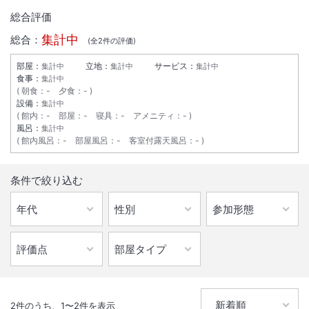
総合評価
集計中
総合：
(全
2
件の評価)
部屋：
立地：
サービス：
集計中
集計中
集計中
食事：
集計中
朝食
：
-
夕食
：
-
設備：
集計中
館内
：
-
部屋
：
-
寝具
：
-
アメニティ
：
-
風呂：
集計中
館内風呂
：
-
部屋風呂
：
-
客室付露天風呂
：
-
1
/
10
条件で絞り込む
外観
鳥取市内から車で約15分砂丘約20分と観光に便利♪開湯千年以上の由緒
ある吉岡温泉はまろやかな肌触。どこか懐かしい田舎のおばあちゃんち
のような旅館
IN
チェックイン
15:00
/ OUT
チェック
10:00
2
件のうち、
1
〜
2
件を表示