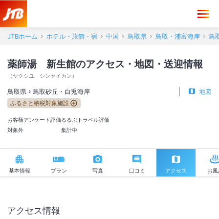
薬師湯 新生館 アクセス・地図・送迎情報【JTB】＜鳥取砂丘・白兎
JTBホーム
ホテル・旅館・宿
中国
鳥取県
鳥取・浦富海岸
鳥
薬師湯 新生館のアクセス・地図・送迎情報
（
ヤクシユ シンセイカン
）
鳥取県
鳥取砂丘・白兎海岸
地図
ふるさと納税対象施設
お客様アンケート評価
るるぶトラベル評価
対象外
集計中
基本情報
プラン
写真
口コミ
アクセス
お風
アクセス情報