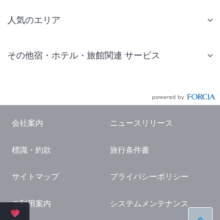
人気のエリア
札幌 ホテル
その他宿・ホテル・旅館関連 サービス
仙台 ホテル
国内旅行・国内ツアー
東京ディズニーリゾート(R)周辺 ホテル
JR・新幹線付きツアー
東京 ホテル
航空券付きツアー
東京ドーム ホテル
会社案内
ニュースリリース
現地観光・レジャーチケット
新宿 ホテル
標識・約款
旅行条件書
国内観光ガイド
横浜 ホテル
旅行・観光情報
熱海 ホテル
サイトマップ
プライバシーポリシー
名古屋 ホテル
ご利用案内
システムメンテナンス
京都 ホテル