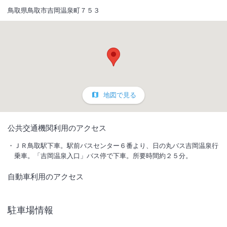
鳥取県鳥取市吉岡温泉町７５３
地図で見る
1
/
10
公共交通機関利用のアクセス
外観
ＪＲ鳥取駅下車。駅前バスセンター６番より、日の丸バス吉岡温泉行
乗車。「吉岡温泉入口」バス停で下車。所要時間約２５分。
鳥取市内から車で約15分砂丘約20分と観光に便利♪開湯千年以上の由緒
自動車利用のアクセス
ある吉岡温泉はまろやかな肌触。どこか懐かしい田舎のおばあちゃんち
のような旅館
駐車場情報
IN
チェックイン
15:00
/ OUT
チェック
10:00