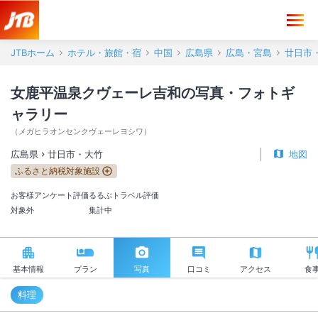
女鹿平温泉クヴェーレ吉和 写真・フォトギャラリー【JTB】＜廿日市
JTBホーム
ホテル・旅館・宿
中国
広島県
広島・宮島
廿日市
女鹿平温泉クヴェーレ吉和の写真・フォトギ
ャラリー
（
メガヒラオンセンクヴェーレヨシワ
）
広島県
廿日市・大竹
地図
ふるさと納税対象施設
お客様アンケート評価
るるぶトラベル評価
対象外
集計中
基本情報
プラン
写真
口コミ
アクセス
食
料理