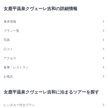
大浴場あり
露天風呂あり
女鹿平温泉クヴェーレ吉和の詳細情報
温泉
駐車場あり
基本情報
施設からのお知らせ
プラン一覧
小人Ａの食事はお子様ステーキとなります。オフシーズン４月～１１月
中旬の月曜日は休館となります。
写真
卓球は時期（１１月中旬～３月頃まで）や予約状況によりご利用出来な
い場合がございます。
口コミ
クアガーデン（水着着用混浴風呂）は、令和6年4月をもって閉鎖致し
アクセス
ました。
尚、男女別の温泉（裸風呂）は通常通り営業しております。
食事・レストラン
お風呂
女鹿平温泉クヴェーレ吉和に泊まるツアーを探す
レンタカー付きプラン