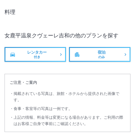
料理
女鹿平温泉クヴェーレ吉和
の他のプランを探す
レンタカー
宿泊
付き
のみ
ご注意・ご案内
養老年間に湧き出したと伝えられる伝統ある温泉を４万５千年前の巨木
掲載されている写真は、旅館・ホテルから提供された画像で
の浴漕（女風呂のみ）等でお楽しみ頂けます。また、美術館、スキー場
す。
も同敷地内にございます。
食事・客室等の写真は一例です。
上記の情報、料金等は変更になる場合があります。ご利用の際
総客室数
46
室
IN
チェックイン
15:00
/ OUT
チェックアウト
10:00
はお客様ご自身で事前にご確認ください。