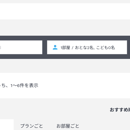
うち、
1～6
件を表示
おすすめ
覧
プランごと
お部屋ごと