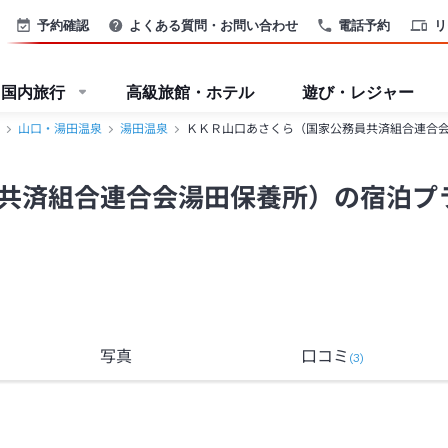
予約確認
よくある質問・お問い合わせ
電話予約
リ
国内旅行
高級旅館・ホテル
遊び・レジャー
山口・湯田温泉
湯田温泉
ＫＫＲ山口あさくら（国家公務員共済組合連合
共済組合連合会湯田保養所）の宿泊プ
写真
口コミ
(
3
)