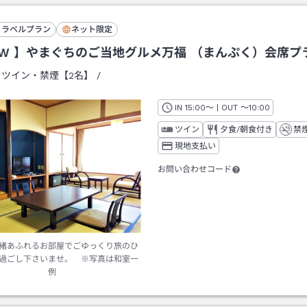
トラベルプラン
ネット限定
EW 】やまぐちのご当地グルメ万福 （まんぷく）会席プ
：
ツイン・禁煙【2名】
/
IN
チェックイン
15:00
～ | OUT
チェックアウト
～
10:00
ツイン
夕食/朝食付き
禁
現地支払い
お問い合わせコード
緒あふれるお部屋でごゆっくり旅のひ
過ごし下さいませ。 ※写真は和室一
例