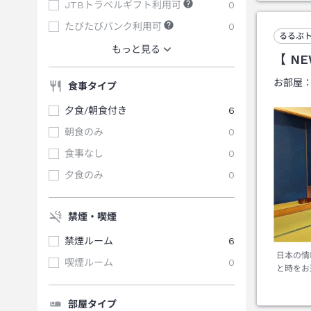
JTBトラベルギフト利用可
0
たびたびバンク利用可
0
るるぶ
もっと見る
【 N
お部屋
食事タイプ
夕食/朝食付き
6
朝食のみ
0
食事なし
0
夕食のみ
0
禁煙・喫煙
禁煙ルーム
6
日本の情
喫煙ルーム
0
と時をお
部屋タイプ