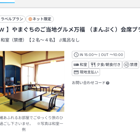
トラベルプラン
ネット限定
EW 】やまぐちのご当地グルメ万福 （まんぷく）会席プ
：
和室（禁煙）【２名～４名】
/
/風呂なし
IN
チェックイン
15:00
～ | OUT
チェックアウト
～
10:00
和室
夕食/朝食付き
禁煙
現地支払い
お問い合わせコード
緒あふれるお部屋でごゆっくり旅のひ
過ごし下さいませ。 ※写真は和室一
例