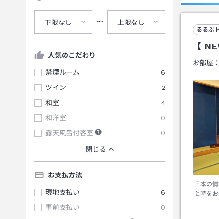
〜
下限なし
上限なし
るるぶ
【 N
人気のこだわり
お部屋
禁煙ルーム
6
ツイン
2
和室
4
和洋室
0
露天風呂付客室
0
閉じる
お支払方法
日本の情
現地支払い
6
と時をお
事前支払い
0