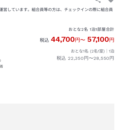
運営しています。組合員等の方は、チェックインの際に組合員
おとな
2
名
1
泊
1
部屋
合計
44,700
57,100
円
〜
円
税込
おとな1名 (
2
名1室)｜
1
泊
税込
22,350円〜28,550円
の
着