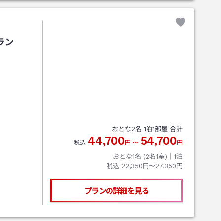
ラン
おとな
2
名
1
泊
1
部屋 合計
44,700
54,700
税込
円
〜
円
おとな1名 (
2
名1室)｜
1
泊
税込
22,350円〜27,350円
プランの詳細を見る