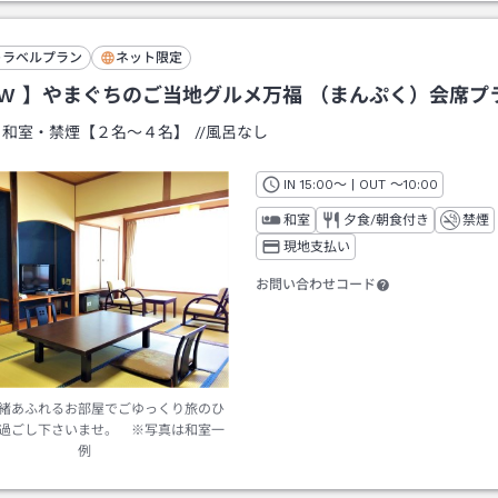
トラベルプラン
ネット限定
EW 】やまぐちのご当地グルメ万福 （まんぷく）会席プ
：
和室・禁煙【２名～４名】
/
/風呂なし
IN
チェックイン
15:00
～ | OUT
チェックアウト
～
10:00
和室
夕食/朝食付き
禁煙
現地支払い
お問い合わせコード
緒あふれるお部屋でごゆっくり旅のひ
過ごし下さいませ。 ※写真は和室一
例