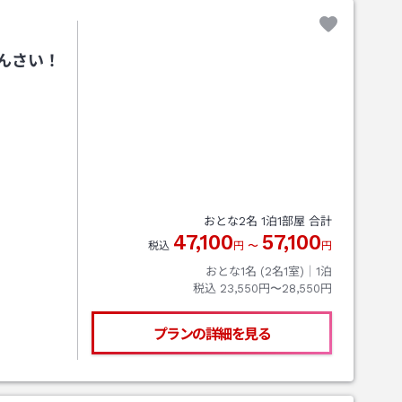
んさい！
おとな
2
名
1
泊
1
部屋 合計
47,100
57,100
税込
円
〜
円
おとな1名 (
2
名1室)｜
1
泊
税込
23,550円〜28,550円
プランの詳細を見る