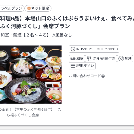
トラベルプラン
ネット限定
料理6品】本場山口のふくはぶちうまいけぇ、食べてみ
ふく河豚づくし」会席プラン
：
和室・禁煙【２名～４名】
/
/風呂なし
IN
チェックイン
15:00
～ | OUT
チェックアウト
～
10:00
和室
夕食/朝食付き
禁煙
現地支払い
お問い合わせコード
の王者！【本場のふく料理6品付】 た
ら福ふくづくし会席