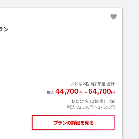
ラン
おとな
2
名
1
泊
1
部屋 合計
44,700
54,700
税込
円
〜
円
おとな1名 (
2
名1室)｜
1
泊
税込
22,350円〜27,350円
プランの詳細を見る