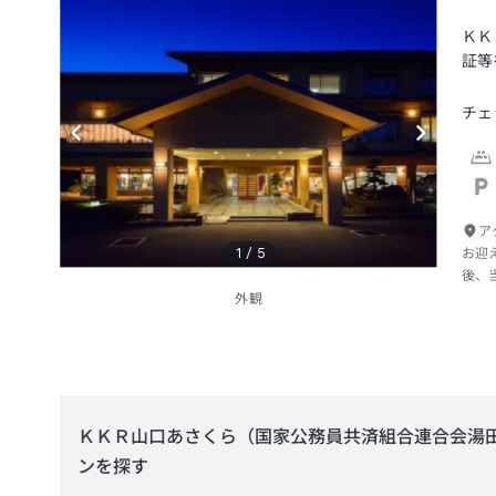
ＫＫ
証等
チェ
ア
1
/
5
お迎
後、
外観
ＫＫＲ山口あさくら（国家公務員共済組合連合会湯
ンを探す