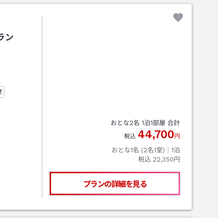
ラン
煙
おとな
2
名
1
泊
1
部屋 合計
44,700
税込
円
おとな1名 (
2
名1室)｜
1
泊
税込
22,350円
プランの詳細を見る