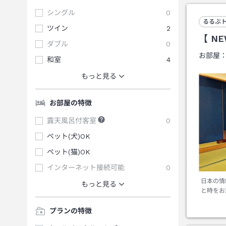
シングル
0
るるぶ
ツイン
2
【 N
ダブル
0
お部屋
和室
4
もっと見る
お部屋の特徴
露天風呂付客室
0
ペット(犬)OK
ペット(猫)OK
インターネット接続可能
0
日本の情
もっと見る
と時をお
プランの特徴