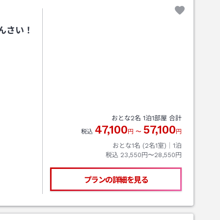
んさい！
おとな
2
名
1
泊
1
部屋 合計
47,100
57,100
税込
円
〜
円
おとな1名 (
2
名1室)｜
1
泊
税込
23,550円〜28,550円
プランの詳細を見る