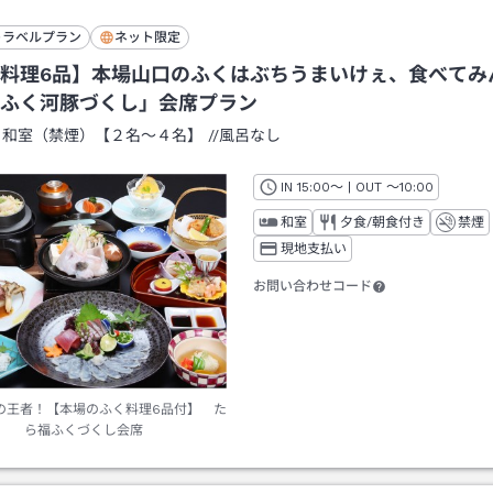
トラベルプラン
ネット限定
料理6品】本場山口のふくはぶちうまいけぇ、食べてみ
ふく河豚づくし」会席プラン
：
和室（禁煙）【２名～４名】
/
/風呂なし
IN
チェックイン
15:00
～ | OUT
チェックアウト
～
10:00
和室
夕食/朝食付き
禁煙
現地支払い
お問い合わせコード
の王者！【本場のふく料理6品付】 た
ら福ふくづくし会席