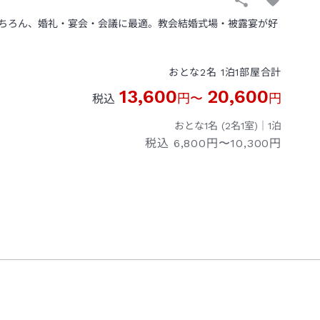
ちろん、婚礼・宴会・会議に最適。教会結婚式場・被露宴が好
おとな
2
名
1
泊
1
部屋
合計
13,600
20,600
円
〜
円
税込
おとな1名 (
2
名1室)｜
1
泊
税込
6,800円〜10,300円