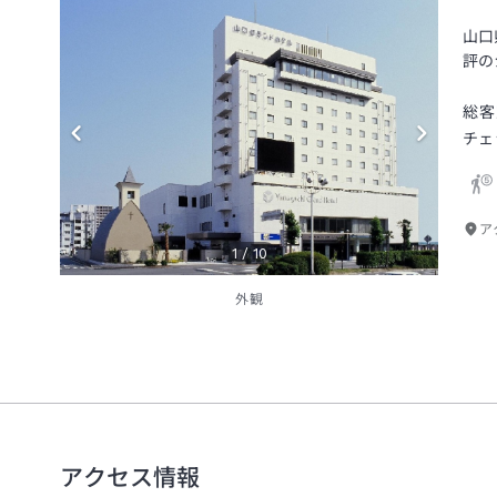
山口
評の
総客
チェ
ア
1
/
10
外観
アクセス情報