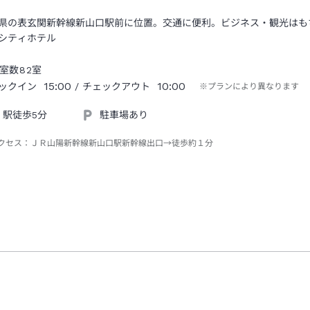
県の表玄関新幹線新山口駅前に位置。交通に便利。ビジネス・観光はも
シティホテル
室数
82
室
15:00
10:00
ックイン
/ チェックアウト
※プランにより異なります
駅徒歩5分
駐車場あり
クセス：
ＪＲ山陽新幹線新山口駅新幹線出口→徒歩約１分