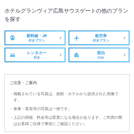
施設からのお知らせ
2026年5月1日（金）からコンセプトフロアのお客様にご提供している
ホテルグランヴィア広島サウスゲート
の他のプラン
フリーフローの時間を下記の通り変更させて頂きます。
を探す
お客様からの多くのご要望にお応えし、よりご利用頂きやすい時間帯に
変更いたしますのでご理解の程宜しくお願いします。
新幹線・JR
航空券
付きプラン
付きプラン
2026年4月30日（木）まで
15：00～19：00
レンタカー
宿泊
付き
のみ
2026年5月1日（金）から
15：00～18：00
21：00～22：00
ご注意・ご案内
掲載されている写真は、旅館・ホテルから提供された画像で
す。
※重要なお知らせです。必ず続きをご確認ください。
***********************************************************
食事・客室等の写真は一例です。
*******************************
上記の情報、料金等は変更になる場合があります。ご利用の際
ご宿泊 お客様にご利用いただける提携駐車場がホテルに隣接しており
はお客様ご自身で事前にご確認ください。
ます。