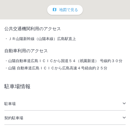
地図で見る
1
/
10
公共交通機関利用のアクセス
外観
ＪＲ山陽新幹線（山陽本線）広島駅直上
自動車利用のアクセス
ホテルグランヴィア広島サウスゲートの開業により、「ホテルグラン
ヴィア広島」と合わせて総客室数は787室となり、広島地域で 最大級の
山陽自動車道広島ＩＣＩＣから国道５４（祇園新道） 号線約３０分
シティホテルとなります。
山陽 自動車道広島ＩＣＩＣから広島高速４号経由約２５分
二館体制のもと、「グランヴィア広島」で宴会場利用と併せて、「サウ
スゲート」で宿泊利用など、お客様のニーズに合わせたご利用方法をご
提案させていただきます。
駐車場情報
総客室数
380
室
IN
チェックイン
14:00
/ OUT
チェックアウト
11:00
駐車場
駅徒歩5分
駐車場あり
契約駐車場