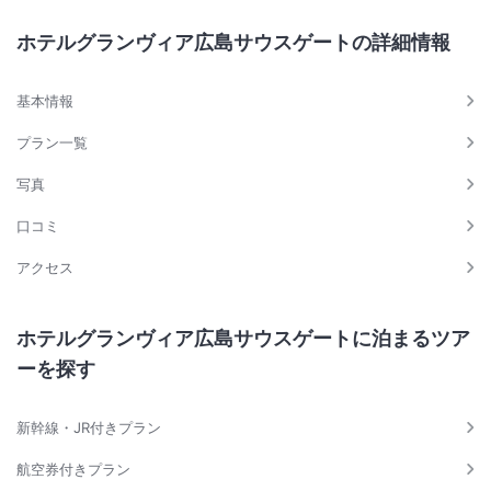
【タイムズJR広島駅北口立体駐車場】
ホテルグランヴィア広島サウスゲートの詳細情報
【JR広島駅南口ミナモア駐車場】
上記の二か所の駐車場がご利用いただけます。
基本情報
詳しくは下記をご確認ください。
プラン一覧
https://www.minamoa-ekie.jp/access/
写真
【宿泊のお客様】
14時（ホテルチェックインタイム）～翌日11時（ホテルチェックアウト
口コミ
タイム）は宿泊者特別駐車代金￥1,600でご利用いただけます。
アクセス
フロントにて駐車場ご利用の旨をお申しつけください。
途中出庫の際の駐車料金はお客さまのご負担となります。
ホテルグランヴィア広島サウスゲートに泊まるツア
※ホテル専用ではございませんので、予約制ではございません。
ーを探す
混むことが予想されますので、お時間に余裕を持ってお越しください。
新幹線・JR付きプラン
航空券付きプラン