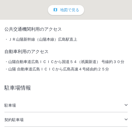
地図で見る
1
/
10
公共交通機関利用のアクセス
外観
ＪＲ山陽新幹線（山陽本線）広島駅直上
自動車利用のアクセス
ホテルグランヴィア広島サウスゲートの開業により、「ホテルグラン
ヴィア広島」と合わせて総客室数は787室となり、広島地域で 最大級の
山陽自動車道広島ＩＣＩＣから国道５４（祇園新道） 号線約３０分
シティホテルとなります。
山陽 自動車道広島ＩＣＩＣから広島高速４号経由約２５分
二館体制のもと、「グランヴィア広島」で宴会場利用と併せて、「サウ
スゲート」で宿泊利用など、お客様のニーズに合わせたご利用方法をご
提案させていただきます。
駐車場情報
総客室数
380
室
IN
チェックイン
14:00
/ OUT
チェックアウト
11:00
駐車場
駅徒歩5分
駐車場あり
契約駐車場