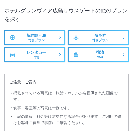
施設からのお知らせ
2026年5月1日（金）からコンセプトフロアのお客様にご提供している
ホテルグランヴィア広島サウスゲート
の他のプラン
フリーフローの時間を下記の通り変更させて頂きます。
を探す
お客様からの多くのご要望にお応えし、よりご利用頂きやすい時間帯に
変更いたしますのでご理解の程宜しくお願いします。
新幹線・JR
航空券
付きプラン
付きプラン
2026年4月30日（木）まで
15：00～19：00
レンタカー
宿泊
付き
のみ
2026年5月1日（金）から
15：00～18：00
21：00～22：00
ご注意・ご案内
掲載されている写真は、旅館・ホテルから提供された画像で
す。
※重要なお知らせです。必ず続きをご確認ください。
***********************************************************
食事・客室等の写真は一例です。
*******************************
上記の情報、料金等は変更になる場合があります。ご利用の際
ご宿泊 お客様にご利用いただける提携駐車場がホテルに隣接しており
はお客様ご自身で事前にご確認ください。
ます。