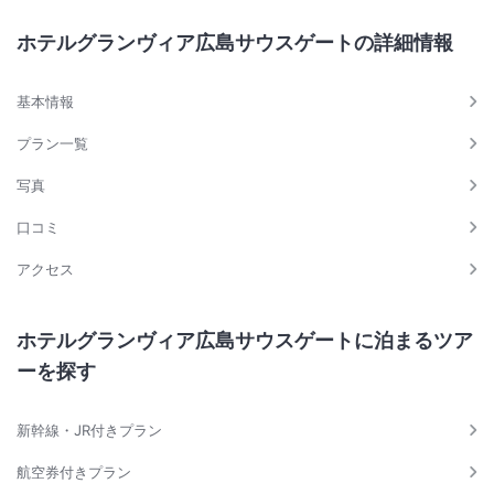
【タイムズJR広島駅北口立体駐車場】
ホテルグランヴィア広島サウスゲートの詳細情報
【JR広島駅南口ミナモア駐車場】
上記の二か所の駐車場がご利用いただけます。
基本情報
詳しくは下記をご確認ください。
プラン一覧
https://www.minamoa-ekie.jp/access/
写真
【宿泊のお客様】
14時（ホテルチェックインタイム）～翌日11時（ホテルチェックアウト
口コミ
タイム）は宿泊者特別駐車代金￥1,600でご利用いただけます。
アクセス
フロントにて駐車場ご利用の旨をお申しつけください。
途中出庫の際の駐車料金はお客さまのご負担となります。
ホテルグランヴィア広島サウスゲートに泊まるツア
※ホテル専用ではございませんので、予約制ではございません。
ーを探す
混むことが予想されますので、お時間に余裕を持ってお越しください。
新幹線・JR付きプラン
航空券付きプラン