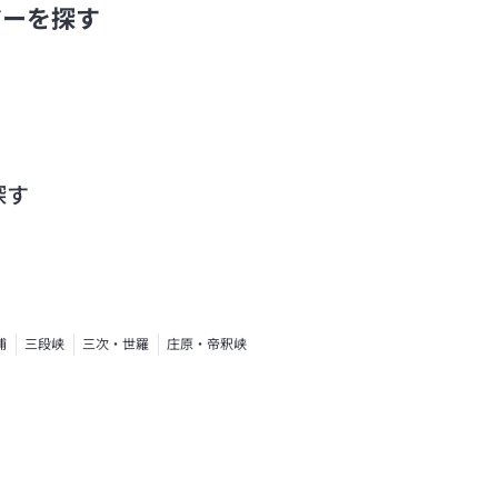
アーを探す
探す
浦
三段峡
三次・世羅
庄原・帝釈峡