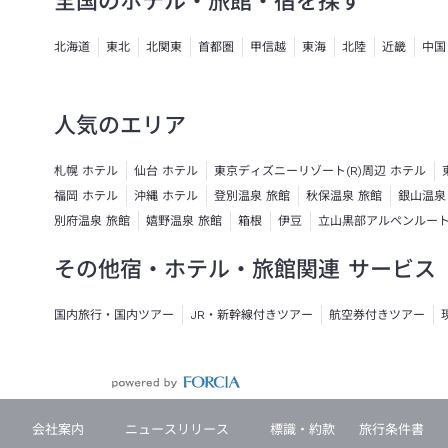
全国のホテル・旅館・宿を探す
北海道
東北
北関東
首都圏
甲信越
東海
北陸
近畿
中国
人気のエリア
札幌 ホテル
仙台 ホテル
東京ディズニーリゾート(R)周辺 ホテル
福岡 ホテル
沖縄 ホテル
登別温泉 旅館
秋保温泉 旅館
銀山温泉
別府温泉 旅館
嬉野温泉 旅館
箱根
伊豆
立山黒部アルペンルー
その他宿・ホテル・旅館関連 サービス
国内旅行・国内ツアー
JR・新幹線付きツアー
航空券付きツアー
会社案内
ニュースリリース
標識・約款
旅行条件書