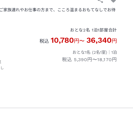
ご家族連れやお仕事の方まで、こころ温まるおもてなしでお待
おとな
2
名
1
泊
1
部屋
合計
10,780
36,340
円
〜
円
税込
おとな1名 (
2
名1室)｜
1
泊
税込
5,390円〜18,170円
尾
やし