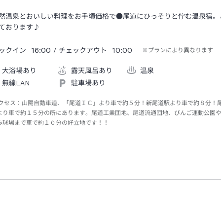
然温泉とおいしい料理をお手頃価格で●尾道にひっそりと佇む温泉宿。
ております♪
16:00
10:00
ックイン
/ チェックアウト
※プランにより異なります
大浴場あり
露天風呂あり
温泉
無線LAN
駐車場あり
クセス：
山陽自動車道、「尾道ＩＣ」より車で約５分！新尾道駅より車で約８分！
より車で約１５分の所にあります。尾道工業団地、尾道流通団地、びんご運動公園
み球場まで車で約１０分の好立地です！！