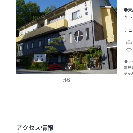
●天
ちし
チェ
ア
1
/
10
道駅
まな
外観
アクセス情報