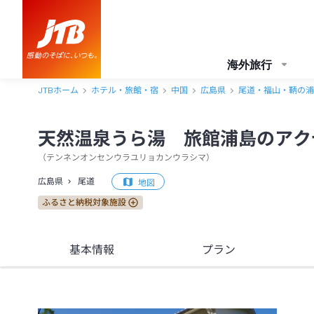
天然温泉うら湯 旅館浦島 アクセス・地図・送迎情報【JTB】＜尾道
海外旅行
JTBホーム
ホテル・旅館・宿
中国
広島県
尾道・福山・鞆の浦
天然温泉うら湯 旅館浦島のアク
（
テンネンオンセンウラユリョカンウラシマ
）
広島県
尾道
地図
ふるさと納税対象施設
基本情報
プラン