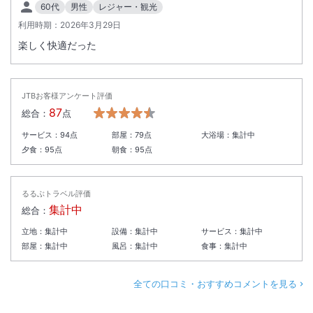
60代
男性
レジャー・観光
利用時期：
2026年3月29日
楽しく快適だった
JTBお客様アンケート評価
87
総合：
点
サービス：
94
点
部屋：
79
点
大浴場：
集計中
夕食：
95
点
朝食：
95
点
るるぶトラベル評価
集計中
総合：
立地：
集計中
設備：
集計中
サービス：
集計中
部屋：
集計中
風呂：
集計中
食事：
集計中
全ての口コミ・おすすめコメントを見る