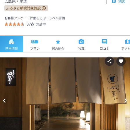
広島県
尾道
地図
ふるさと納税対象施設
お客様アンケート評価
るるぶトラベル評価
87点
集計中
基本情報
プラン
宿の紹介
写真
口コミ
アク