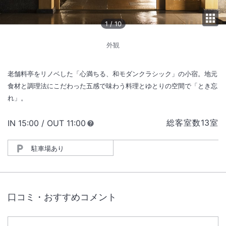
1
/
10
外観
老舗料亭をリノベした「心満ちる、和モダンクラシック」の小宿。地元
食材と調理法にこだわった五感で味わう料理とゆとりの空間で「とき忘
れ」。
総客室数
13
室
IN
チェックイン
15:00
/ OUT
チェックアウト
11:00
駐車場あり
口コミ・おすすめコメント