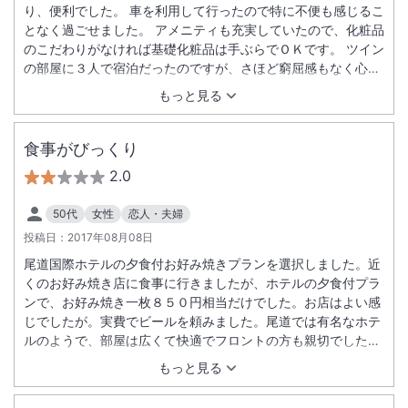
り、便利でした。 車を利用して行ったので特に不便も感じるこ
となく過ごせました。 アメニティも充実していたので、化粧品
のこだわりがなければ基礎化粧品は手ぶらでＯＫです。 ツイン
の部屋に３人で宿泊だったのですが、さほど窮屈感もなく心地
よく過ごせました。 ドリンク券も頂き、ホッとする時間も持て
もっと見る
てよかったです。 館内でお会いする、ホテルの方々も皆さん挨
拶をしてくださりましたとても気持ちよかったです。 有り難う
ございました。
食事がびっくり
2.0
50代
女性
恋人・夫婦
投稿日：
2017年08月08日
尾道国際ホテルの夕食付お好み焼きプランを選択しました。近
くのお好み焼き店に食事に行きましたが、ホテルの夕食付プラ
ンで、お好み焼き一枚８５０円相当だけでした。お店はよい感
じでしたが。実費でビールを頼みました。尾道では有名なホテ
ルのようで、部屋は広くて快適でフロントの方も親切でしたの
で、びっくりしました。朝食も品数が少なく、さびしい感じで
もっと見る
した。