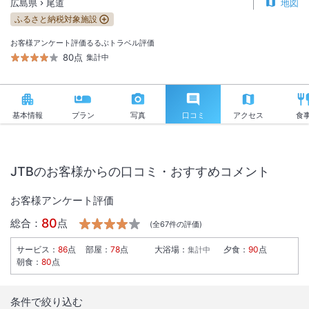
広島県
尾道
地図
ふるさと納税対象施設
お客様アンケート評価
るるぶトラベル評価
80点
集計中
基本情報
プラン
写真
口コミ
アクセス
食
JTBのお客様からの口コミ・おすすめコメント
お客様アンケート評価
80
総合：
点
(全
67
件の評価)
サービス
：
86
点
部屋
：
78
点
大浴場
：
夕食
：
90
点
集計中
朝食
：
80
点
条件で絞り込む