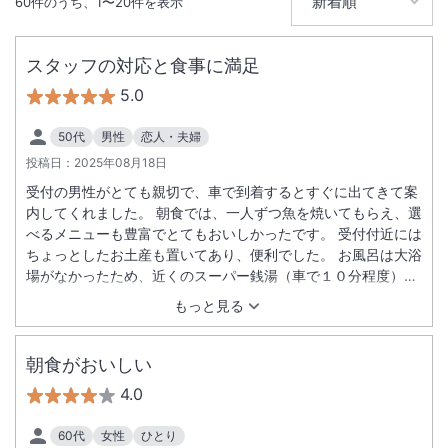
60
件のうち、
1
〜
20
件を表示
スタッフの対応と食事に満足
5.0
50代
男性
恋人・夫婦
投稿日：
2025年08月18日
受付の男性がとても親切で、車で到着するとすぐに出てきて案
内してくれました。 朝食では、一人ずつ魚を焼いてもらえ、選
べるメニューも豊富でとてもおいしかったです。 受付付近には
ちょっとしたお土産も置いてあり、便利でした。 お風呂は大浴
場がなかったため、近くのスーパー銭湯（車で１０分程度）を
利用しました。
もっと見る
朝食がおいしい
4.0
60代
女性
ひとり