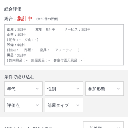
総合評価
集計中
総合：
(全
60
件の評価)
部屋：
立地：
サービス：
集計中
集計中
集計中
食事：
集計中
朝食
：
-
夕食
：
-
設備：
集計中
館内
：
-
部屋
：
-
寝具
：
-
アメニティ
：
-
風呂：
集計中
館内風呂
：
-
部屋風呂
：
-
客室付露天風呂
：
-
条件で絞り込む