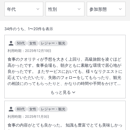
1
/
10
外観
34
件のうち、
1
〜
20
件を表示
尾道市内最大の多目的ホテル。ご利用のお客様には無料駐車場を完備。
50代
女性
レジャー・観光
また、最寄駅から送迎が可能です（要連絡）観光の拠点としてご利用下
利用時期：
2025年12月19日
さい。
食事のクオリティが予想を大きく上回り、高級旅館を凌ぐほど
高かったです。食事会場も、朝夕ともに素敵な環境で居心地が
総客室数
85
室
IN
チェックイン
15:00
/ OUT
チェックアウト
11:00
良かったです。 またサービスにおいても、様々なリクエストに
応えていただいたり、失敗のフォローをしてもらったり、観光
の相談にのってもらったりと、かなりの時間や手間をかけて対
駐車場あり
応していただきました。 今まで何度か旅行を経験してきてお
もっと見る
り、少々のことでは強い印象に繋がらないのですが、今回は特
筆したくなるほど良くしていただき、従業員の温かさに感謝し
サステナビリティへの取り組み
ています。
60代
女性
レジャー・観光
利用時期：
2025年11月9日
食事の内容がとても良かった。 知識も豊富でとても美味しかっ
施設からのお知らせ