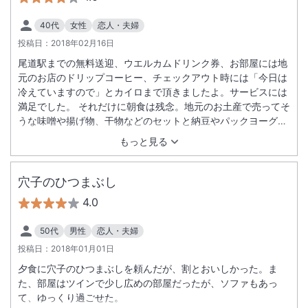
40代
女性
恋人・夫婦
投稿日：
2018年02月16日
尾道駅までの無料送迎、ウエルカムドリンク券、お部屋には地
元のお店のドリップコーヒー、チェックアウト時には「今日は
冷えていますので」とカイロまで頂きましたよ。サービスには
満足でした。 それだけに朝食は残念。地元のお土産で売ってそ
うな味噌や揚げ物、干物などのセットと納豆やパックヨーグル
トなどとドリンク類。見た目も味もビジネスホテルの５００円
もっと見る
朝食のようでした。 春になったらまた尾道に行く予定ですが、
ここのホテルに泊まっても朝食はよそで食べると思う
穴子のひつまぶし
4.0
50代
男性
恋人・夫婦
投稿日：
2018年01月01日
夕食に穴子のひつまぶしを頼んだが、割とおいしかった。ま
た、部屋はツインで少し広めの部屋だったが、ソファもあっ
て、ゆっくり過ごせた。