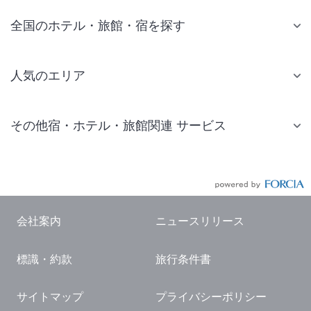
全国のホテル・旅館・宿を探す
人気のエリア
札幌 ホテル
その他宿・ホテル・旅館関連 サービス
仙台 ホテル
国内旅行・国内ツアー
東京ディズニーリゾート(R)周辺 ホテル
JR・新幹線付きツアー
東京 ホテル
航空券付きツアー
東京ドーム ホテル
会社案内
ニュースリリース
現地観光・レジャーチケット
新宿 ホテル
標識・約款
旅行条件書
国内観光ガイド
横浜 ホテル
旅行・観光情報
熱海 ホテル
サイトマップ
プライバシーポリシー