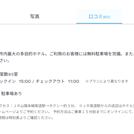
写真
口コミ
(
60
)
市内最大の多目的ホテル。ご利用のお客様には無料駐車場を完備。また
さい。
室数
85
室
15:00
11:00
ックイン
/ チェックアウト
※プランにより異なります
駐車場あり
クセス：
ＪＲ山陽本線尾道駅→タクシー約３分。 ※ＪＲ尾道駅からの送迎はホテル
ームページよりご予約ください。 予約方法はご乗車１５分前までにオンラインにて
時間は時刻表よりご確認ください。