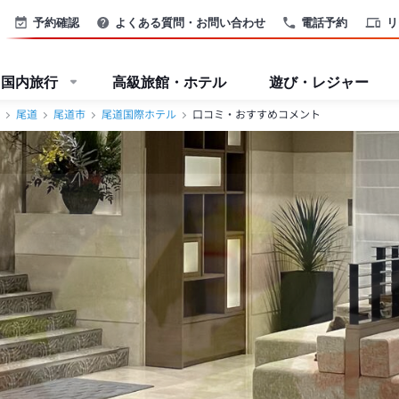
予約確認
よくある質問・お問い合わせ
電話予約
リ
国内旅行
高級旅館・ホテル
遊び・レジャー
尾道
尾道市
尾道国際ホテル
口コミ・おすすめコメント