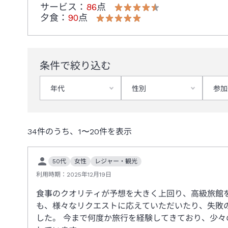
サービス
：
86
点
夕食
：
90
点
条件で絞り込む
年代
性別
参加
34
件のうち、
1
〜
20
件を表示
50代
女性
レジャー・観光
利用時期：
2025年12月19日
食事のクオリティが予想を大きく上回り、高級旅館
も、様々なリクエストに応えていただいたり、失敗
した。 今まで何度か旅行を経験してきており、少