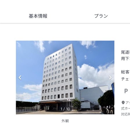
基本情報
プラン
尾道
用下
総客
チェ
ア
式ホ
1
/
10
対応
外観