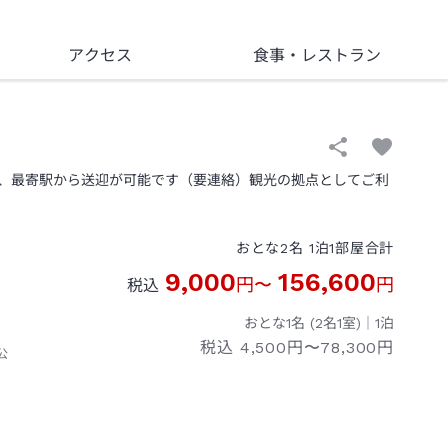
アクセス
食事
・レストラン
、最寄駅から送迎が可能です（要連絡）観光の拠点としてご利
おとな
2
名
1
泊
1
部屋
合計
9,000
156,600
円
〜
円
税込
おとな1名 (
2
名1室)｜
1
泊
税込
4,500円〜78,300円
公
、