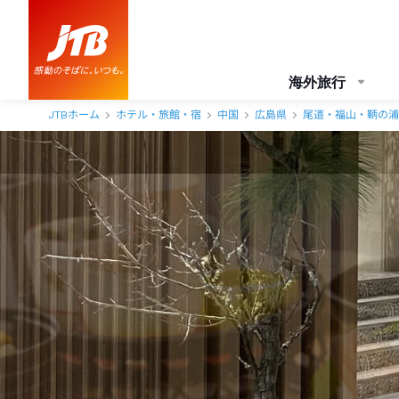
尾道国際ホテル 口コミ・おすすめコメント＜尾道＞
海外旅行
JTBホーム
ホテル・旅館・宿
中国
広島県
尾道・福山・鞆の浦