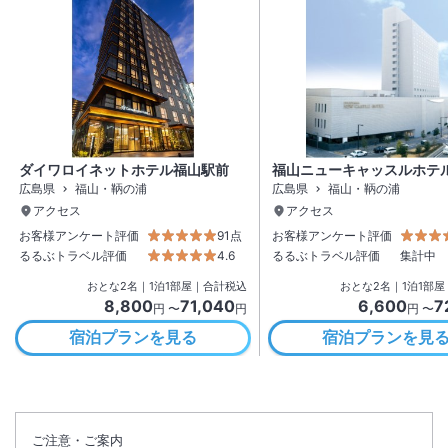
ダイワロイネットホテル福山駅前
福山ニューキャッスルホテ
広島県
福山・鞆の浦
広島県
福山・鞆の浦
アクセス
アクセス
お客様アンケート評価
91点
お客様アンケート評価
るるぶトラベル評価
4.6
るるぶトラベル評価
集計中
おとな
2
名
｜
1
泊
1
部屋｜合計税込
おとな
2
名
｜
1
泊
1
部屋
8,800
71,040
6,600
7
円 〜
円
円 〜
宿泊プランを見る
宿泊プランを見
ご注意・ご案内