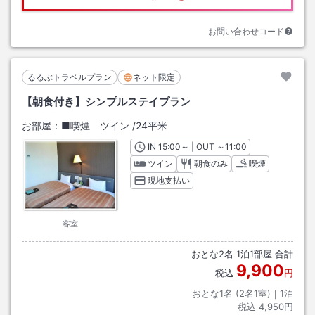
お問い合わせコード
るるぶトラベルプラン
ネット限定
【朝食付き】シンプルステイプラン
お部屋：
■喫煙 ツイン
/
24平米
IN
チェックイン
15:00
～ | OUT
チェックアウト
～
11:00
ツイン
朝食のみ
喫煙
現地支払い
客室
おとな
2
名
1
泊
1
部屋 合計
9,900
税込
円
おとな1名 (
2
名1室)｜
1
泊
税込
4,950円