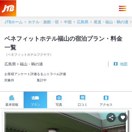
JTBホーム
ホテル・旅館・宿
中国
広島県
尾道・福山・鞆の浦
ベネフィットホテル福山の宿泊プラン・料金
一覧
（
ベネフィットホテルフクヤマ
）
広島県
福山・鞆の浦
地図
お客様アンケート評価
るるぶトラベル評価
対象外
集計中
基本情報
プラン
写真
口コミ
アクセス