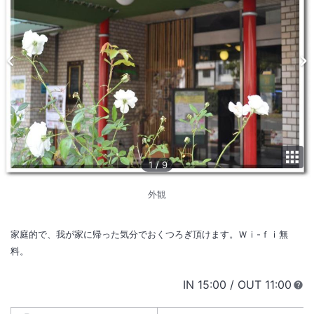
1
/
9
外観
家庭的で、我が家に帰った気分でおくつろぎ頂けます。Ｗｉ-ｆｉ無
料。
IN
チェックイン
15:00
/ OUT
チェック
11:00