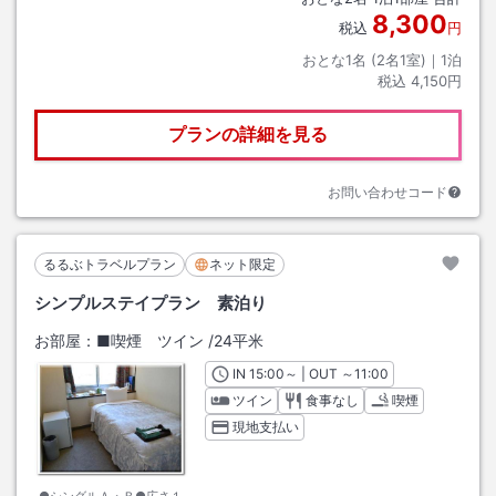
8,300
税込
円
おとな1名 (
2
名1室)｜
1
泊
税込
4,150円
プランの詳細を見る
お問い合わせコード
るるぶトラベルプラン
ネット限定
シンプルステイプラン 素泊り
お部屋：
■喫煙 ツイン
/
24平米
IN
チェックイン
15:00
～ | OUT
チェックアウト
～
11:00
ツイン
食事なし
喫煙
現地支払い
●シングルＡ・Ｂ●広さ１