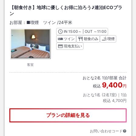
【朝食付き】地球に優しくお得に泊ろう♪連泊ECOプラ
ン
お部屋：
■喫煙 ツイン
/
24平米
IN
チェックイン
15:00
～ | OUT
チェックアウト
～
11:00
ツイン
朝食のみ
喫煙
現地支払い
客室
おとな
2
名
1
泊
1
部屋 合計
9,400
税込
円
おとな1名 (
2
名1室)｜
1
泊
税込
4,700円
プランの詳細を見る
お問い合わせコード