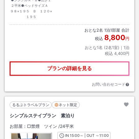
２平米●ベッドサイズＡ
９８×１９５ Ｂ １２０×
１９５
おとな
2
名
1
泊
1
部屋 合計
8,800
税込
円
おとな1名 (
2
名1室)｜
1
泊
税込
4,400円
プランの詳細を見る
お問い合わせコード
るるぶトラベルプラン
ネット限定
シンプルステイプラン 素泊り
お部屋：
□禁煙 ツイン
/
24平米
IN
チェックイン
15:00
～ | OUT
チェックアウト
～
11:00