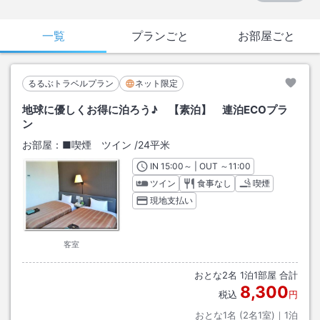
一覧
プランごと
お部屋ごと
るるぶトラベルプラン
ネット限定
地球に優しくお得に泊ろう♪ 【素泊】 連泊ECOプラ
ン
お部屋：
■喫煙 ツイン
/
24平米
IN
チェックイン
15:00
～ | OUT
チェックアウト
～
11:00
ツイン
食事なし
喫煙
現地支払い
客室
おとな
2
名
1
泊
1
部屋 合計
8,300
税込
円
おとな1名 (
2
名1室)｜
1
泊