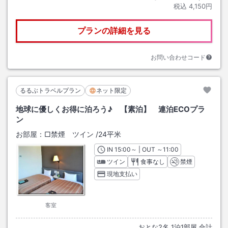
税込
4,150円
プランの詳細を見る
お問い合わせコード
るるぶトラベルプラン
ネット限定
地球に優しくお得に泊ろう♪ 【素泊】 連泊ECOプラ
ン
お部屋：
□禁煙 ツイン
/
24平米
IN
チェックイン
15:00
～ | OUT
チェックアウト
～
11:00
ツイン
食事なし
禁煙
現地支払い
客室
おとな
2
名
1
泊
1
部屋 合計