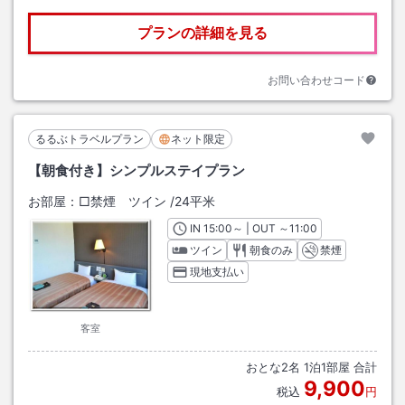
プランの詳細を見る
お問い合わせコード
るるぶトラベルプラン
ネット限定
【朝食付き】シンプルステイプラン
お部屋：
□禁煙 ツイン
/
24平米
IN
チェックイン
15:00
～ | OUT
チェックアウト
～
11:00
ツイン
朝食のみ
禁煙
現地支払い
客室
おとな
2
名
1
泊
1
部屋 合計
9,900
税込
円