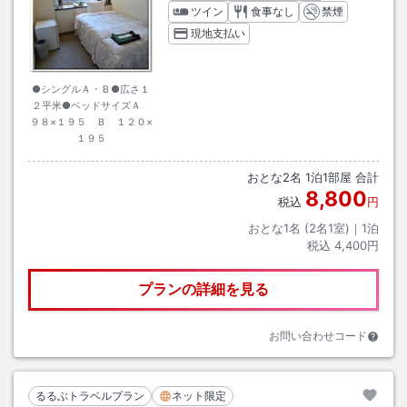
ツイン
食事なし
禁煙
現地支払い
●シングルＡ・Ｂ●広さ１
２平米●ベッドサイズＡ
９８×１９５ Ｂ １２０×
１９５
おとな
2
名
1
泊
1
部屋 合計
8,800
税込
円
おとな1名 (
2
名1室)｜
1
泊
税込
4,400円
プランの詳細を見る
お問い合わせコード
るるぶトラベルプラン
ネット限定