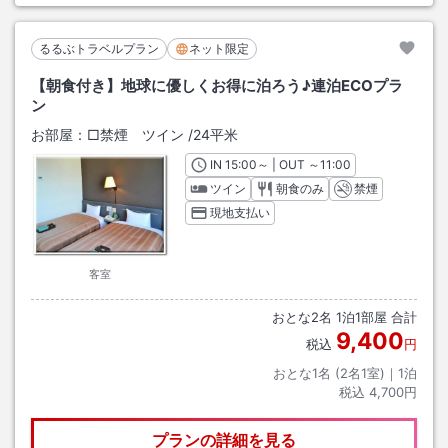
るるぶトラベルプラン
ネット限定
【朝食付き】地球に優しくお得に泊ろう♪連泊ECOプラ
ン
お部屋：
□禁煙 ツイン
/
24平米
IN
チェックイン
15:00
～ | OUT
チェックアウト
～
11:00
ツイン
朝食のみ
禁煙
現地支払い
客室
おとな
2
名
1
泊
1
部屋 合計
9,400
税込
円
おとな1名 (
2
名1室)｜
1
泊
税込
4,700円
プランの詳細を見る