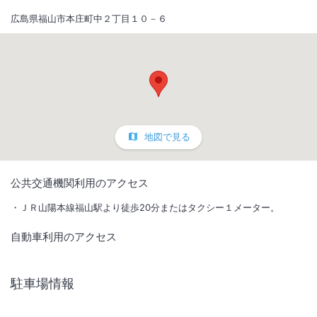
広島県福山市本庄町中２丁目１０－６
地図で見る
1
/
10
公共交通機関利用のアクセス
外観
ＪＲ山陽本線福山駅より徒歩20分またはタクシー１メーター。
自動車利用のアクセス
★お城の見える福山駅の西…住宅街に佇むホテルです。福山市中心部ま
で徒歩15分♪
駐車場情報
IN
チェックイン
16:00
/ OUT
チェック
10:00