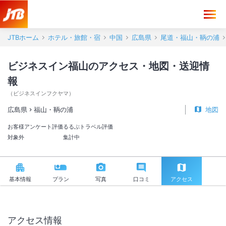
ビジネスイン福山 アクセス・地図・送迎情報【JTB】＜福山・鞆の浦
JTBホーム
ホテル・旅館・宿
中国
広島県
尾道・福山・鞆の浦
ビジネスイン福山のアクセス・地図・送迎情
報
（
ビジネスインフクヤマ
）
広島県
福山・鞆の浦
地図
お客様アンケート評価
るるぶトラベル評価
対象外
集計中
基本情報
プラン
写真
口コミ
アクセス
アクセス情報