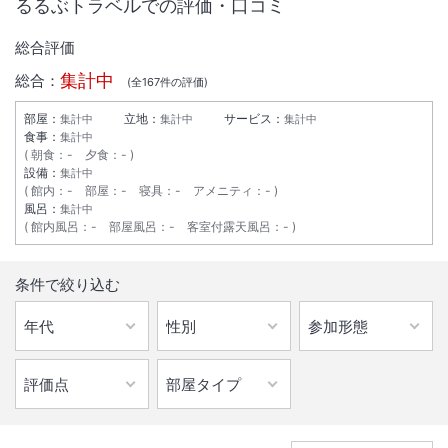
るるぶトラベルでの評価・口コミ
総合評価
集計中
総合：
(全
167
件の評価)
部屋：
立地：
サービス：
集計中
集計中
集計中
食事：
集計中
朝食
：
-
夕食
：
-
設備：
集計中
館内
：
-
部屋
：
-
寝具
：
-
アメニティ
：
-
風呂：
集計中
館内風呂
：
-
部屋風呂
：
-
客室付露天風呂
：
-
条件で絞り込む