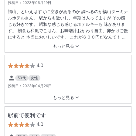
投稿日：
2023年06月29日
福山、といえばすぐに空きがあるのか 調べるのが福山ターミナ
ルホテルさん。 駅からも近いし、年期は入ってますが その感
じも好きです。 昭和な感じも感じるホテルキーも 味がありま
す。 朝食も和風でごはん、お味噌汁おかわり自由、卵かけご飯
にすると 本当においしいです。 これが６００円だなんて！ 朝
食の時間には、ねこちゃんがホテルの外にやってきてごはんを
もっと見る
もらえるのを待っています。 いつもねこちゃんに会えるのが
楽しみな福山ターミナルホテルさん、 また福山での宿泊の際に
は お世話になりたいと思います。
4.0
50代
女性
投稿日：
2023年04月26日
もっと見る
駅前で便利です
4.0