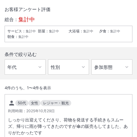
お客様アンケート評価
集計中
総合：
サービス
：
部屋
：
大浴場
：
夕食
：
集計中
集計中
集計中
集計中
朝食
：
集計中
条件で絞り込む
1
/
10
外観
4
件のうち、
1
〜
4
件を表示
全室Ｗｉ－Ｆｉ利用可能、インターネット接続無料。シングルルームは
50代
女性
レジャー・観光
フローリング。全室ウォシュレット完備。駐車場は先着順20台無料。
利用時期：
2025年10月29日
しっかり出迎えてくださり、荷物を発送する手続きもスムー
総客室数
88
室
IN
チェックイン
15:00
/ OUT
チェックアウト
10:00
ズ、帰りに雨が降ってきたのですが傘の販売もしてました、あ
りがたかったです