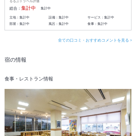
るるぶトラベル評価
集計中
総合：
集計中
立地：
集計中
設備：
集計中
サービス：
集計中
部屋：
集計中
風呂：
集計中
食事：
集計中
全ての口コミ・おすすめコメントを見る
宿の情報
食事・レストラン情報