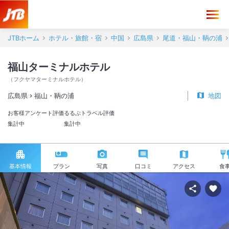
JTBホーム
ホテル・旅館・宿
中国
広島県
尾道・福山・鞆の浦
福山ターミナルホテル
（
フクヤマターミナルホテル
）
広島県
福山・鞆の浦
地図
お客様アンケート評価
るるぶトラベル評価
集計中
集計中
基本情報
プラン
写真
口コミ
アクセス
食