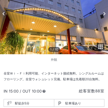
1
/
10
外観
全室Ｗｉ－Ｆｉ利用可能、インターネット接続無料。シングルルームは
フローリング。全室ウォシュレット完備。駐車場は先着順20台無料。
総客室数
88
室
IN
チェックイン
15:00
/ OUT
チェックアウト
10:00
駅徒歩5分
駐車場あり