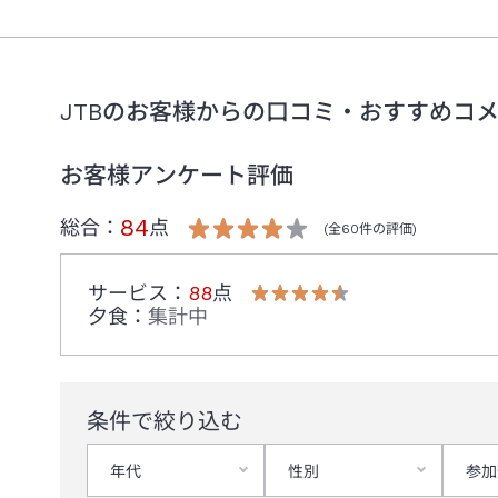
JTBのお客様からの口コミ・おすすめコ
お客様アンケート評価
84
総合：
点
(全
60
件の評価)
サービス
：
88
点
夕食
：
集計中
条件で絞り込む
年代
性別
参加