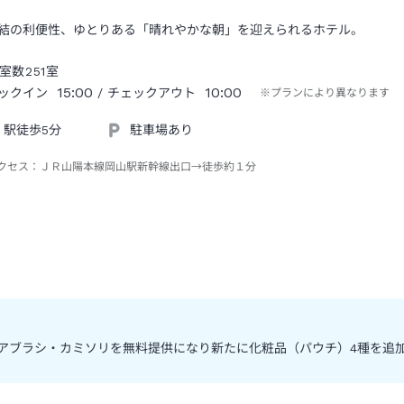
結の利便性、ゆとりある「晴れやかな朝」を迎えられるホテル。
室数
251
室
15:00
10:00
ックイン
/ チェックアウト
※プランにより異なります
駅徒歩5分
駐車場あり
クセス：
ＪＲ山陽本線岡山駅新幹線出口→徒歩約１分
 ヘアブラシ・カミソリを無料提供になり新たに化粧品（パウチ）4種を追