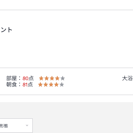
メント
部屋
：
80
点
大浴
朝食
：
81
点
形態