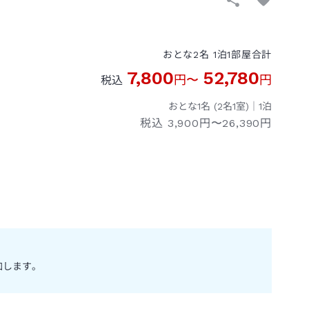
おとな
2
名
1
泊
1
部屋
合計
7,800
52,780
円
〜
円
税込
おとな1名 (
2
名1室)｜
1
泊
税込
3,900円〜26,390円
加します。